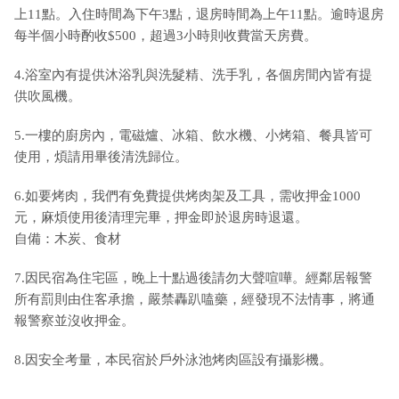
上11點。入住時間為下午3點，退房時間為上午11點。逾時退房
每半個小時酌收$500，超過3小時則收費當天房費。
4.浴室內有提供沐浴乳與洗髮精、洗手乳，各個房間內皆有提
供吹風機。
5.一樓的廚房內，電磁爐、冰箱、飲水機、小烤箱、餐具皆可
使用，煩請用畢後清洗歸位。
6.如要烤肉，我們有免費提供烤肉架及工具，需收押金1000
元，麻煩使用後清理完畢，押金即於退房時退還。
自備：木炭、食材
7.因民宿為住宅區，晚上十點過後請勿大聲喧嘩。經鄰居報警
所有罰則由住客承擔，嚴禁轟趴嗑藥，經發現不法情事，將通
報警察並沒收押金。
8.因安全考量，本民宿於戶外泳池烤肉區設有攝影機。