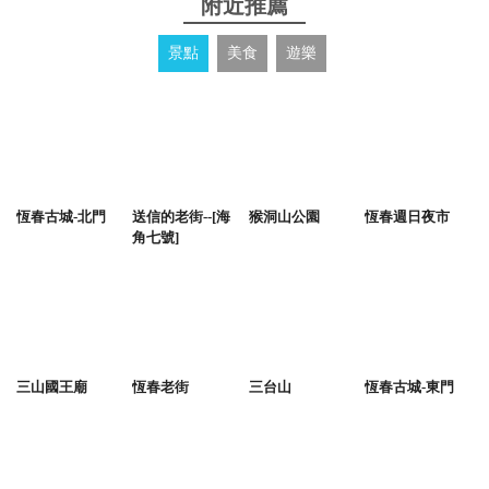
附近推薦
景點
美食
遊樂
恆春古城-北門
送信的老街--[海
猴洞山公園
恆春週日夜市
角七號]
三山國王廟
恆春老街
三台山
恆春古城-東門