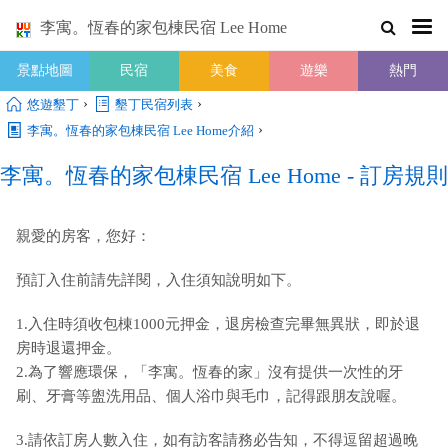
李寓。恆春的家包棟民宿 Lee Home
景點地圖
民宿
美食
遊樂
熱門
›
›
悠遊墾丁
墾丁民宿列表
›
李寓。恆春的家包棟民宿 Lee Home介紹
李寓。恆春的家包棟民宿 Lee Home - 訂房規則
親愛的房客，您好：
預訂入住前請先詳閱，入住須知說明如下。
1.入住時須收包棟1000元押金，退房檢查完畢無異狀，即於退
房時退還押金。
2.為了響應環保，「李寓。恆春的家」沒有提供一次性的牙
刷、牙膏等盥洗用品、個人浴巾與毛巾，記得跟朋友說喔。
3.請依訂房人數入住，如有訪客請務必告知，不得逗留超過晚