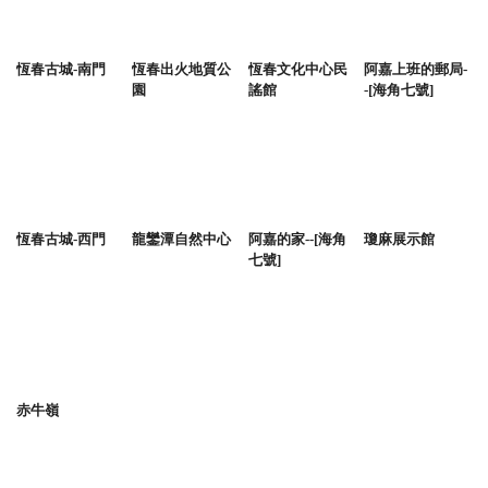
恆春古城-南門
恆春出火地質公
恆春文化中心民
阿嘉上班的郵局-
園
謠館
-[海角七號]
恆春古城-西門
龍鑾潭自然中心
阿嘉的家--[海角
瓊麻展示館
七號]
赤牛嶺