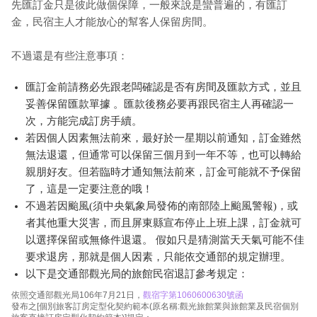
先匯訂金只是彼此做個保障，一般來說是蠻普遍的，有匯訂
金，民宿主人才能放心的幫客人保留房間。
不過還是有些注意事項：
匯訂金前請務必先跟老闆確認是否有房間及匯款方式，並且
妥善保留匯款單據 。匯款後務必要再跟民宿主人再確認一
次，方能完成訂房手續。
若因個人因素無法前來，最好於一星期以前通知，訂金雖然
無法退還，但通常可以保留三個月到一年不等，也可以轉給
親朋好友。但若臨時才通知無法前來，訂金可能就不予保留
了，這是一定要注意的哦！
不過若因颱風(須中央氣象局發佈的南部陸上颱風警報)，或
者其他重大災害，而且屏東縣宣布停止上班上課，訂金就可
以選擇保留或無條件退還。 假如只是猜測當天天氣可能不佳
要求退房，那就是個人因素，只能依交通部的規定辦理。
以下是交通部觀光局的旅館民宿退訂參考規定：
依照交通部觀光局106年7月21日，
觀宿字第1060600630號函
發布之[個別旅客訂房定型化契約範本(原名稱:觀光旅館業與旅館業及民宿個別