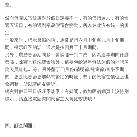
整。
然而每間民宿飯店對於假日定義不一，有的僅指週六，有的含
週五週日，有的遇到寒暑假還會變動，所以在此沒有統一的規
定。
一般來說，標示暑假的話，通常是指六月中旬至九月中旬期
間，標示旺季的話，通常是指四月至十月期間。
另外，農曆春節期間多半會調漲一到二成，因為過年期間什麼
都漲，除寢具送洗費會漲外，還要包給過年無法休假的外聘房
務人員紅包....等。另外墾丁四月份(清明節/兒童節)音樂季期
間，更是比春節更加熱鬧繁忙的時段，墾丁的民宿在價位上也
會調整，所以請網友體諒。
網友對假日平日或旺季淡季上有疑問，假如民宿網頁上沒特別
標示，請直接電話詢問民宿主人會比較快哦！
四、訂金問題：