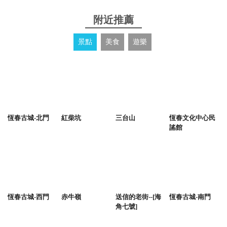
附近推薦
景點
美食
遊樂
恆春古城-北門
紅柴坑
三台山
恆春文化中心民
謠館
恆春古城-西門
赤牛嶺
送信的老街--[海
恆春古城-南門
角七號]