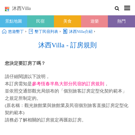
沐西Villa
景點地圖
民宿
美食
遊樂
熱門
›
›
›
悠遊墾丁
墾丁民宿列表
沐西Villa介紹
沐西Villa - 訂房規則
您決定要訂房了嗎？
請仔細閱讀以下說明，
本訂房需知是
參考恆春半島大部分民宿的訂房規則
，
並依照交通部觀光局頒布的「個別旅客訂房定型化契約範本」
之規定所制定的。
(原名稱：觀光旅館業與旅館業及民宿個別旅客直接訂房定型化
契約範本)
請務必了解相關的訂房規定再匯款訂房。