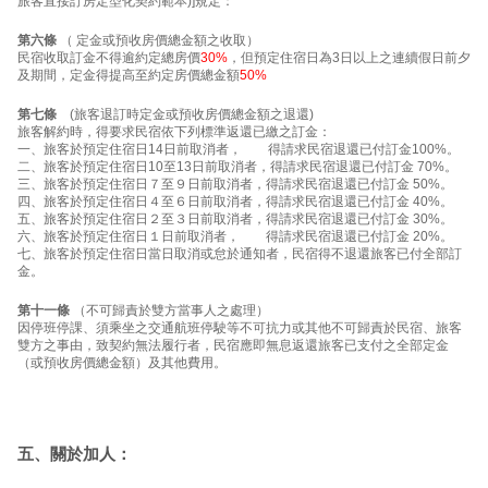
旅客直接訂房定型化契約範本)]規定：
第六條
（ 定金或預收房價總金額之收取）
民宿收取訂金不得逾約定總房價
30%
，但預定住宿日為3日以上之連續假日前夕
及期間，定金得提高至約定房價總金額
50%
第七條
(旅客退訂時定金或預收房價總金額之退還)
旅客解約時，得要求民宿依下列標準返還已繳之訂金：
一、旅客於預定住宿日14日前取消者， 得請求民宿退還已付訂金100%。
二、旅客於預定住宿日10至13日前取消者，得請求民宿退還已付訂金 70%。
三、旅客於預定住宿日７至９日前取消者，得請求民宿退還已付訂金 50%。
四、旅客於預定住宿日４至６日前取消者，得請求民宿退還已付訂金 40%。
五、旅客於預定住宿日２至３日前取消者，得請求民宿退還已付訂金 30%。
六、旅客於預定住宿日１日前取消者， 得請求民宿退還已付訂金 20%。
七、旅客於預定住宿日當日取消或怠於通知者，民宿得不退還旅客已付全部訂
金。
第十一條
（不可歸責於雙方當事人之處理）
因停班停課、須乘坐之交通航班停駛等不可抗力或其他不可歸責於民宿、旅客
雙方之事由，致契約無法履行者，民宿應即無息返還旅客已支付之全部定金
（或預收房價總金額）及其他費用。
五、關於加人：