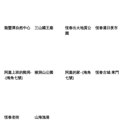
龍鑾潭自然中心
三山國王廟
恆春出火地質公
恆春週日夜市
園
阿嘉上班的郵局-
猴洞山公園
阿嘉的家--[海角
恆春古城-東門
-[海角七號]
七號]
恆春老街
山海漁港