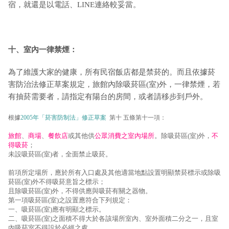
宿，就還是以電話、LINE連絡較妥當。
十、室內一律禁煙：
為了維護大家的健康，所有民宿飯店都是禁菸的。而且依據菸
害防治法修正草案規定，旅館內除吸菸區(室)外，一律禁煙，若
有抽菸需要者，請指定有陽台的房間，或者請移步到戶外。
根據
2005年「菸害防制法」修正草案
第十 五條第十一項：
旅館
、
商場
、
餐飲店
或其他供
公眾消費之室內場所
。除吸菸區(室)外，
不
得吸菸
；
未設吸菸區(室)者，全面禁止吸菸。
前項所定場所，應於所有入口處及其他適當地點設置明顯禁菸標示或除吸
菸區(室)外不得吸菸意旨之標示；
且除吸菸區(室)外，不得供應與吸菸有關之器物。
第一項吸菸區(室)之設置應符合下列規定：
一、吸菸區(室)應有明顯之標示。
二、吸菸區(室)之面積不得大於各該場所室內、室外面積二分之一，且室
內吸菸室不得設於必經之處。