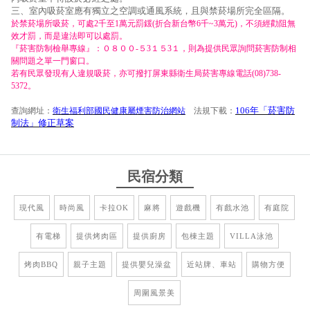
三、室內吸菸室應有獨立之空調或通風系統，且與禁菸場所完全區隔。
於禁菸場所吸菸，可處2千至1萬元罰鍰(折合新台幣6千~3萬元)，不須經勸阻無
效才罰，而是違法即可以處罰。
『菸害防制檢舉專線』：０８００-５3１５3１，則為提供民眾詢問菸害防制相
關問題之單一門窗口。
若有民眾發現有人違規吸菸，亦可撥打屏東縣衛生局菸害專線電話(08)738-
5372。
106年「菸害防
查詢網址：
衛生福利部國民健康屬煙害防治網站
法規下載：
制法」修正草案
民宿分類
現代風
時尚風
卡拉OK
麻將
遊戲機
有戲水池
有庭院
有電梯
提供烤肉區
提供廚房
包棟主題
VILLA泳池
烤肉BBQ
親子主題
提供嬰兒澡盆
近站牌、車站
購物方便
周圍風景美