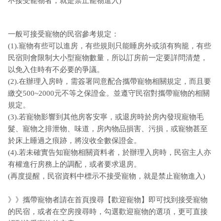
不接受寵物者，就是禁止寵物進入)
一般可接受寵物的民宿參考規定：
(1).寵物有些可以進房，有些規則只能睡房外或須有狗籠，有些
民宿則會限制大小型寵物數量，所以訂房前一定要詳問清楚，
以免入住時有不必要的爭議。
(2).在辦理入房時，需簽署同意配合攜帶寵物相關規定，而且要
繳交500~2000元不等之保證金。並遵守民宿對攜帶寵物的相關
規定。
(3).若寵物影響到其他房客安寧，或退房時於房內發現寵物毛
髮、寵物之排泄物、味道，房內物品損害、污損，或寵物甚至
於床上睡過之痕跡，將沒收全數保證金。
(4).若未確實告知寵物相關資料者，於辦理入房時，民宿主人亦
有權進行房務上的調配，或者要求退房。
(再度提醒，民宿資料中標示不接受寵物，就是禁止寵物進入)
》》攜帶寵物者請在首頁搜尋【歡迎寵物】即可找到接受寵物
的民宿，或者在空房搜尋時，勾選歡迎寵物的選項，更可直接