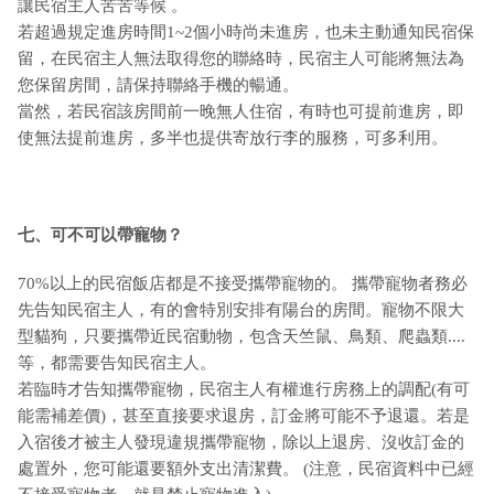
讓民宿主人苦苦等候 。
若超過規定進房時間1~2個小時尚未進房，也未主動通知民宿保
留，在民宿主人無法取得您的聯絡時，民宿主人可能將無法為
您保留房間，請保持聯絡手機的暢通。
當然，若民宿該房間前一晚無人住宿，有時也可提前進房，即
使無法提前進房，多半也提供寄放行李的服務，可多利用。
七、可不可以帶寵物？
70%以上的民宿飯店都是不接受攜帶寵物的。 攜帶寵物者務必
先告知民宿主人，有的會特別安排有陽台的房間。寵物不限大
型貓狗，只要攜帶近民宿動物，包含天竺鼠、鳥類、爬蟲類....
等，都需要告知民宿主人。
若臨時才告知攜帶寵物，民宿主人有權進行房務上的調配(有可
能需補差價)，甚至直接要求退房，訂金將可能不予退還。若是
入宿後才被主人發現違規攜帶寵物，除以上退房、沒收訂金的
處置外，您可能還要額外支出清潔費。 (注意，民宿資料中已經