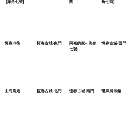
-[海角七號]
園
角七號]
恆春老街
恆春古城-東門
阿嘉的家--[海角
恆春古城-西門
七號]
山海漁港
恆春古城-北門
恆春古城-南門
瓊麻展示館