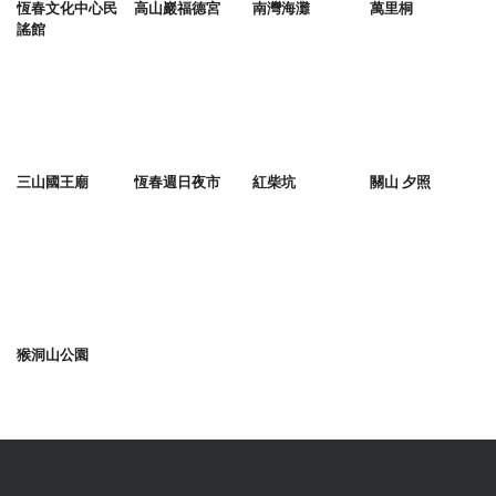
恆春文化中心民
高山巖福德宮
南灣海灘
萬里桐
謠館
三山國王廟
恆春週日夜市
紅柴坑
關山 夕照
猴洞山公園