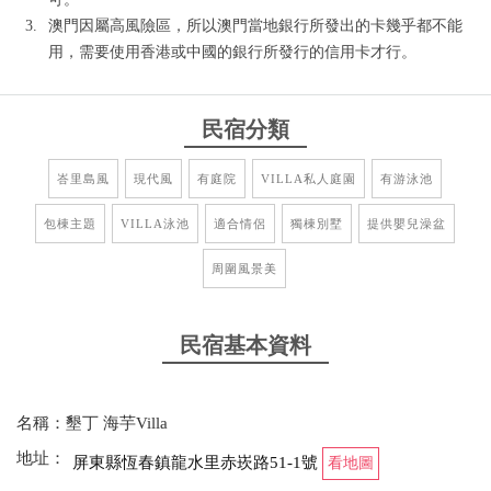
澳門因屬高風險區，所以澳門當地銀行所發出的卡幾乎都不能
用，需要使用香港或中國的銀行所發行的信用卡才行。
民宿分類
峇里島風
現代風
有庭院
VILLA私人庭園
有游泳池
包棟主題
VILLA泳池
適合情侶
獨棟別墅
提供嬰兒澡盆
周圍風景美
民宿基本資料
名稱：墾丁 海芋Villa
地址：
屏東縣恆春鎮龍水里赤崁路51-1號
看地圖