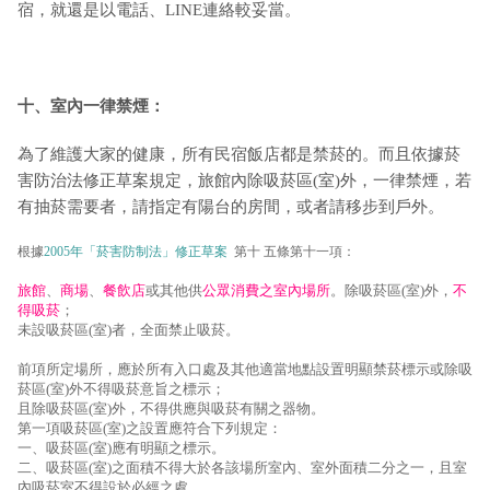
宿，就還是以電話、LINE連絡較妥當。
十、室內一律禁煙：
為了維護大家的健康，所有民宿飯店都是禁菸的。而且依據菸
害防治法修正草案規定，旅館內除吸菸區(室)外，一律禁煙，若
有抽菸需要者，請指定有陽台的房間，或者請移步到戶外。
根據
2005年「菸害防制法」修正草案
第十 五條第十一項：
旅館
、
商場
、
餐飲店
或其他供
公眾消費之室內場所
。除吸菸區(室)外，
不
得吸菸
；
未設吸菸區(室)者，全面禁止吸菸。
前項所定場所，應於所有入口處及其他適當地點設置明顯禁菸標示或除吸
菸區(室)外不得吸菸意旨之標示；
且除吸菸區(室)外，不得供應與吸菸有關之器物。
第一項吸菸區(室)之設置應符合下列規定：
一、吸菸區(室)應有明顯之標示。
二、吸菸區(室)之面積不得大於各該場所室內、室外面積二分之一，且室
內吸菸室不得設於必經之處。