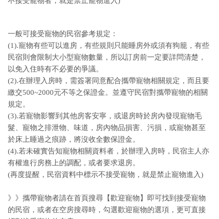
不接受寵物者，就是禁止寵物進入)
一般可接受寵物的民宿參考規定：
(1).寵物有些可以進房，有些規則只能睡房外或須有狗籠，有些
民宿則會限制大小型寵物數量，所以訂房前一定要詳問清楚，
以免入住時有不必要的爭議。
(2).在辦理入房時，需簽署同意配合攜帶寵物相關規定，而且要
繳交500~2000元不等之保證金。並遵守民宿對攜帶寵物的相關
規定。
(3).若寵物影響到其他房客安寧，或退房時於房內發現寵物毛
髮、寵物之排泄物、味道，房內物品損害、污損，或寵物甚至
於床上睡過之痕跡，將沒收全數保證金。
(4).若未確實告知寵物相關資料者，於辦理入房時，民宿主人亦
有權進行房務上的調配，或者要求退房。
(再度提醒，民宿資料中標示不接受寵物，就是禁止寵物進入)
》》攜帶寵物者請在首頁搜尋【歡迎寵物】即可找到接受寵物
的民宿，或者在空房搜尋時，勾選歡迎寵物的選項，更可直接