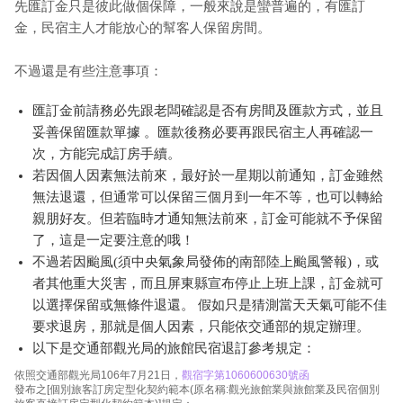
先匯訂金只是彼此做個保障，一般來說是蠻普遍的，有匯訂
金，民宿主人才能放心的幫客人保留房間。
不過還是有些注意事項：
匯訂金前請務必先跟老闆確認是否有房間及匯款方式，並且
妥善保留匯款單據 。匯款後務必要再跟民宿主人再確認一
次，方能完成訂房手續。
若因個人因素無法前來，最好於一星期以前通知，訂金雖然
無法退還，但通常可以保留三個月到一年不等，也可以轉給
親朋好友。但若臨時才通知無法前來，訂金可能就不予保留
了，這是一定要注意的哦！
不過若因颱風(須中央氣象局發佈的南部陸上颱風警報)，或
者其他重大災害，而且屏東縣宣布停止上班上課，訂金就可
以選擇保留或無條件退還。 假如只是猜測當天天氣可能不佳
要求退房，那就是個人因素，只能依交通部的規定辦理。
以下是交通部觀光局的旅館民宿退訂參考規定：
依照交通部觀光局106年7月21日，
觀宿字第1060600630號函
發布之[個別旅客訂房定型化契約範本(原名稱:觀光旅館業與旅館業及民宿個別