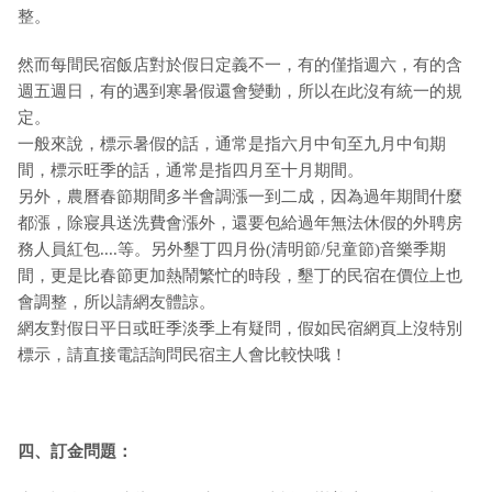
整。
然而每間民宿飯店對於假日定義不一，有的僅指週六，有的含
週五週日，有的遇到寒暑假還會變動，所以在此沒有統一的規
定。
一般來說，標示暑假的話，通常是指六月中旬至九月中旬期
間，標示旺季的話，通常是指四月至十月期間。
另外，農曆春節期間多半會調漲一到二成，因為過年期間什麼
都漲，除寢具送洗費會漲外，還要包給過年無法休假的外聘房
務人員紅包....等。另外墾丁四月份(清明節/兒童節)音樂季期
間，更是比春節更加熱鬧繁忙的時段，墾丁的民宿在價位上也
會調整，所以請網友體諒。
網友對假日平日或旺季淡季上有疑問，假如民宿網頁上沒特別
標示，請直接電話詢問民宿主人會比較快哦！
四、訂金問題：