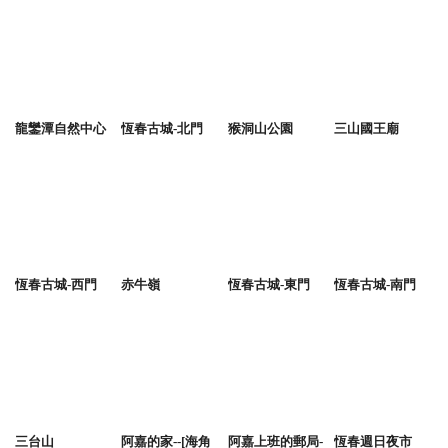
龍鑾潭自然中心
恆春古城-北門
猴洞山公園
三山國王廟
恆春古城-西門
赤牛嶺
恆春古城-東門
恆春古城-南門
三台山
阿嘉的家--[海角
阿嘉上班的郵局-
恆春週日夜市