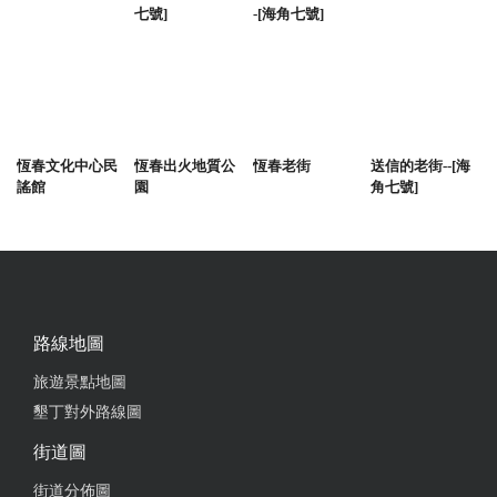
七號]
-[海角七號]
恆春文化中心民
恆春出火地質公
恆春老街
送信的老街--[海
謠館
園
角七號]
路線地圖
旅遊景點地圖
墾丁對外路線圖
街道圖
街道分佈圖