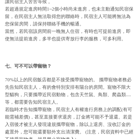
讓民宿主人苦苦等候 。
若超過規定進房時間1~2個小時尚未進房，也未主動通知民宿保
留，在民宿主人無法取得您的聯絡時，民宿主人可能將無法為
您保留房間，請保持聯絡手機的暢通。
當然，若民宿該房間前一晚無人住宿，有時也可提前進房，即
使無法提前進房，多半也提供寄放行李的服務，可多利用。
七、可不可以帶寵物？
70%以上的民宿飯店都是不接受攜帶寵物的。 攜帶寵物者務必
先告知民宿主人，有的會特別安排有陽台的房間。寵物不限大
型貓狗，只要攜帶近民宿動物，包含天竺鼠、鳥類、爬蟲類....
等，都需要告知民宿主人。
若臨時才告知攜帶寵物，民宿主人有權進行房務上的調配(有可
能需補差價)，甚至直接要求退房，訂金將可能不予退還。若是
入宿後才被主人發現違規攜帶寵物，除以上退房、沒收訂金的
處置外，您可能還要額外支出清潔費。 (注意，民宿資料中已經