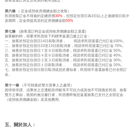
旅客直接訂房定型化契約範本)]規定：
第六條
（ 定金或預收房價總金額之收取）
民宿收取訂金不得逾約定總房價
30%
，但預定住宿日為3日以上之連續假日前夕
及期間，定金得提高至約定房價總金額
50%
第七條
(旅客退訂時定金或預收房價總金額之退還)
旅客解約時，得要求民宿依下列標準返還已繳之訂金：
一、旅客於預定住宿日14日前取消者， 得請求民宿退還已付訂金100%。
二、旅客於預定住宿日10至13日前取消者，得請求民宿退還已付訂金 70%。
三、旅客於預定住宿日７至９日前取消者，得請求民宿退還已付訂金 50%。
四、旅客於預定住宿日４至６日前取消者，得請求民宿退還已付訂金 40%。
五、旅客於預定住宿日２至３日前取消者，得請求民宿退還已付訂金 30%。
六、旅客於預定住宿日１日前取消者， 得請求民宿退還已付訂金 20%。
七、旅客於預定住宿日當日取消或怠於通知者，民宿得不退還旅客已付全部訂
金。
第十一條
（不可歸責於雙方當事人之處理）
因停班停課、須乘坐之交通航班停駛等不可抗力或其他不可歸責於民宿、旅客
雙方之事由，致契約無法履行者，民宿應即無息返還旅客已支付之全部定金
（或預收房價總金額）及其他費用。
五、關於加人：