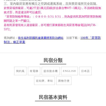
三、室內吸菸室應有獨立之空調或通風系統，且與禁菸場所完全區隔。
於禁菸場所吸菸，可處2千至1萬元罰鍰(折合新台幣6千~3萬元)，不須經勸阻無
效才罰，而是違法即可以處罰。
『菸害防制檢舉專線』：０８００-５3１５3１，則為提供民眾詢問菸害防制相
關問題之單一門窗口。
若有民眾發現有人違規吸菸，亦可撥打屏東縣衛生局菸害專線電話(08)738-
5372。
106年「菸害防
查詢網址：
衛生福利部國民健康屬煙害防治網站
法規下載：
制法」修正草案
民宿分類
簡約風
有電梯
提供脫水機
ENGLISH
日本語
近站牌、車站
購物方便
民宿基本資料