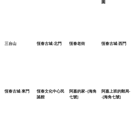
園
三台山
恆春古城-北門
恆春老街
恆春古城-西門
恆春古城-東門
恆春文化中心民
阿嘉的家--[海角
阿嘉上班的郵局-
謠館
七號]
-[海角七號]