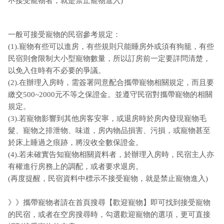
不接受寵物者，就是禁止寵物進入)
一般可接受寵物的民宿參考規定：
(1).寵物有些可以進房，有些規則只能睡房外或須有狗籠，有些
民宿則會限制大小型寵物數量，所以訂房前一定要詳問清楚，
以免入住時有不必要的爭議。
(2).在辦理入房時，需簽署同意配合攜帶寵物相關規定，而且要
繳交500~2000元不等之保證金。並遵守民宿對攜帶寵物的相關
規定。
(3).若寵物影響到其他房客安寧，或退房時於房內發現寵物毛
髮、寵物之排泄物、味道，房內物品損害、污損，或寵物甚至
於床上睡過之痕跡，將沒收全數保證金。
(4).若未確實告知寵物相關資料者，於辦理入房時，民宿主人亦
有權進行房務上的調配，或者要求退房。
(再度提醒，民宿資料中標示不接受寵物，就是禁止寵物進入)
》》攜帶寵物者請在首頁搜尋【歡迎寵物】即可找到接受寵物
的民宿，或者在空房搜尋時，勾選歡迎寵物的選項，更可直接