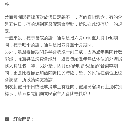
整。
然而每間民宿飯店對於假日定義不一，有的僅指週六，有的含
週五週日，有的遇到寒暑假還會變動，所以在此沒有統一的規
定。
一般來說，標示暑假的話，通常是指六月中旬至九月中旬期
間，標示旺季的話，通常是指四月至十月期間。
另外，農曆春節期間多半會調漲一到二成，因為過年期間什麼
都漲，除寢具送洗費會漲外，還要包給過年無法休假的外聘房
務人員紅包....等。另外墾丁四月份(清明節/兒童節)音樂季期
間，更是比春節更加熱鬧繁忙的時段，墾丁的民宿在價位上也
會調整，所以請網友體諒。
網友對假日平日或旺季淡季上有疑問，假如民宿網頁上沒特別
標示，請直接電話詢問民宿主人會比較快哦！
四、訂金問題：