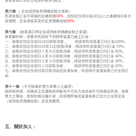
旅客直接訂房定型化契約範本)]規定：
第六條
（ 定金或預收房價總金額之收取）
民宿收取訂金不得逾約定總房價
30%
，但預定住宿日為3日以上之連續假日前夕
及期間，定金得提高至約定房價總金額
50%
第七條
(旅客退訂時定金或預收房價總金額之退還)
旅客解約時，得要求民宿依下列標準返還已繳之訂金：
一、旅客於預定住宿日14日前取消者， 得請求民宿退還已付訂金100%。
二、旅客於預定住宿日10至13日前取消者，得請求民宿退還已付訂金 70%。
三、旅客於預定住宿日７至９日前取消者，得請求民宿退還已付訂金 50%。
四、旅客於預定住宿日４至６日前取消者，得請求民宿退還已付訂金 40%。
五、旅客於預定住宿日２至３日前取消者，得請求民宿退還已付訂金 30%。
六、旅客於預定住宿日１日前取消者， 得請求民宿退還已付訂金 20%。
七、旅客於預定住宿日當日取消或怠於通知者，民宿得不退還旅客已付全部訂
金。
第十一條
（不可歸責於雙方當事人之處理）
因停班停課、須乘坐之交通航班停駛等不可抗力或其他不可歸責於民宿、旅客
雙方之事由，致契約無法履行者，民宿應即無息返還旅客已支付之全部定金
（或預收房價總金額）及其他費用。
五、關於加人：