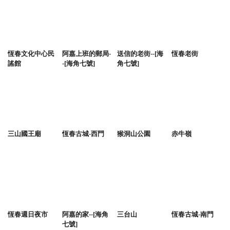
恆春文化中心民
阿嘉上班的郵局-
送信的老街--[海
恆春老街
謠館
-[海角七號]
角七號]
三山國王廟
恆春古城-西門
猴洞山公園
赤牛嶺
恆春週日夜市
阿嘉的家--[海角
三台山
恆春古城-南門
七號]