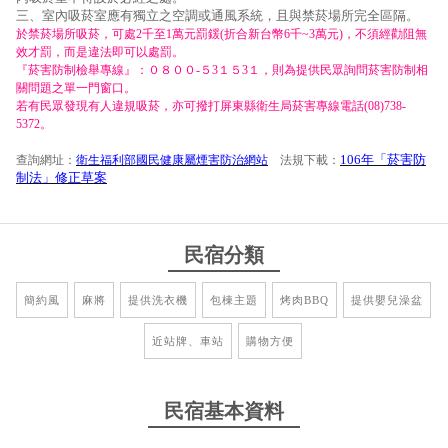
三、室內吸菸室應有獨立之空調或通風系統，且與禁菸場所完全區隔。
於禁菸場所吸菸，可處2千至1萬元罰鍰(折合新台幣6千~3萬元)，不須經勸阻無
效才罰，而是違法即可以處罰。
『菸害防制檢舉專線』：０８００-５3１５3１，則為提供民眾詢問菸害防制相
關問題之單一門窗口。
若有民眾發現有人違規吸菸，亦可撥打屏東縣衛生局菸害專線電話(08)738-
5372。
106年「菸害防
查詢網址：
衛生福利部國民健康屬煙害防治網站
法規下載：
制法」修正草案
民宿分類
簡約風
麻將
提供洗衣機
包棟主題
烤肉BBQ
提供嬰兒澡盆
近站牌、車站
購物方便
民宿基本資料