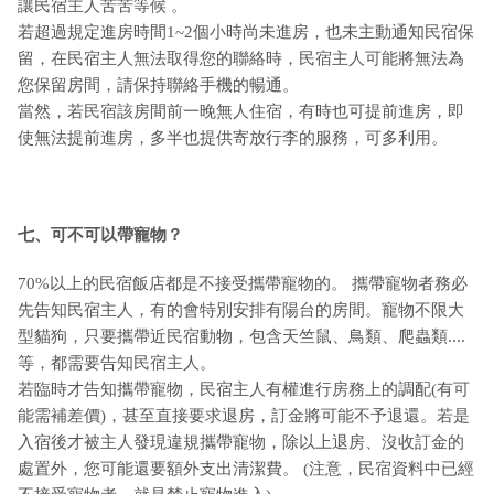
讓民宿主人苦苦等候 。
若超過規定進房時間1~2個小時尚未進房，也未主動通知民宿保
留，在民宿主人無法取得您的聯絡時，民宿主人可能將無法為
您保留房間，請保持聯絡手機的暢通。
當然，若民宿該房間前一晚無人住宿，有時也可提前進房，即
使無法提前進房，多半也提供寄放行李的服務，可多利用。
七、可不可以帶寵物？
70%以上的民宿飯店都是不接受攜帶寵物的。 攜帶寵物者務必
先告知民宿主人，有的會特別安排有陽台的房間。寵物不限大
型貓狗，只要攜帶近民宿動物，包含天竺鼠、鳥類、爬蟲類....
等，都需要告知民宿主人。
若臨時才告知攜帶寵物，民宿主人有權進行房務上的調配(有可
能需補差價)，甚至直接要求退房，訂金將可能不予退還。若是
入宿後才被主人發現違規攜帶寵物，除以上退房、沒收訂金的
處置外，您可能還要額外支出清潔費。 (注意，民宿資料中已經