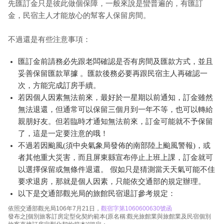
先匯訂金只是彼此做個保障，一般來說是蠻普遍的，有匯訂
金，民宿主人才能放心的幫客人保留房間。
不過還是有些注意事項：
匯訂金前請務必先跟老闆確認是否有房間及匯款方式，並且
妥善保留匯款單據 。匯款後務必要再跟民宿主人再確認一
次，方能完成訂房手續。
若因個人因素無法前來，最好於一星期以前通知，訂金雖然
無法退還，但通常可以保留三個月到一年不等，也可以轉給
親朋好友。但若臨時才通知無法前來，訂金可能就不予保留
了，這是一定要注意的哦！
不過若因颱風(須中央氣象局發佈的南部陸上颱風警報)，或
者其他重大災害，而且屏東縣宣布停止上班上課，訂金就可
以選擇保留或無條件退還。 假如只是猜測當天天氣可能不佳
要求退房，那就是個人因素，只能依交通部的規定辦理。
以下是交通部觀光局的旅館民宿退訂參考規定：
依照交通部觀光局106年7月21日，
觀宿字第1060600630號函
發布之[個別旅客訂房定型化契約範本(原名稱:觀光旅館業與旅館業及民宿個別