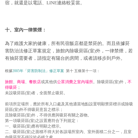
宿，就還是以電話、LINE連絡較妥當。
十、室內一律禁煙：
為了維護大家的健康，所有民宿飯店都是禁菸的。而且依據菸
害防治法修正草案規定，旅館內除吸菸區(室)外，一律禁煙，若
有抽菸需要者，請指定有陽台的房間，或者請移步到戶外。
根據
2005年「菸害防制法」修正草案
第十 五條第十一項：
旅館
、
商場
、
餐飲店
或其他供
公眾消費之室內場所
。除吸菸區(室)外，
不
得吸菸
；
未設吸菸區(室)者，全面禁止吸菸。
前項所定場所，應於所有入口處及其他適當地點設置明顯禁菸標示或除吸
菸區(室)外不得吸菸意旨之標示；
且除吸菸區(室)外，不得供應與吸菸有關之器物。
第一項吸菸區(室)之設置應符合下列規定：
一、吸菸區(室)應有明顯之標示。
二、吸菸區(室)之面積不得大於各該場所室內、室外面積二分之一，且室
內吸菸室不得設於必經之處。