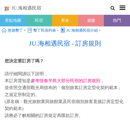
JU.海相遇民宿
景點地圖
民宿
美食
遊樂
熱門
›
›
›
悠遊墾丁
墾丁民宿列表
JU.海相遇民宿介紹
JU.海相遇民宿 - 訂房規則
您決定要訂房了嗎？
請仔細閱讀以下說明，
本訂房需知是
參考恆春半島大部分民宿的訂房規則
，
並依照交通部觀光局頒布的「個別旅客訂房定型化契約範本」
之規定所制定的。
(原名稱：觀光旅館業與旅館業及民宿個別旅客直接訂房定型化
契約範本)
請務必了解相關的訂房規定再匯款訂房。