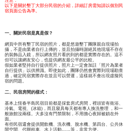
注意：
以下是關於墾丁大部分民宿的介紹，詳細訂房需知請以個別民
宿頁面公告為準。
一、關於民宿是真是假？
網頁中所有墾丁民宿的照片，都是悠遊墾丁團隊親自現場拍
攝，不是由業者自行上傳的，並且拍攝時謝絕其他現場不存在
的裝飾品入鏡，所以網友照片看的到的都是實際存在的。這不
但可以讓網友安心，也提供網友最公平的比較。
假如業者堅持自行提供照片，照片上一定會加註「照片為業者
自行提供」以供辨識。即使如此，團隊仍然會實際到現場勘查
過，確定民宿實際存在並且可以營運，這樣就不會出現虛擬民
宿的問題。
二、民宿房間的樣式：
基本上恆春半島民宿目前都是採套房式房間，裡頭皆有衛浴、
冷氣、電視、(冰箱)，而且寢具每天都有專人換洗整理 ，和一
般旅館沒兩樣。大多沒有門禁限制，不用擔心夜歸被鎖在外
面。
有些民宿還會提供開飲機、洗衣機、脫水機、第四台、公共休
閒空間、代辦租車、水上活動……等，非常方便。