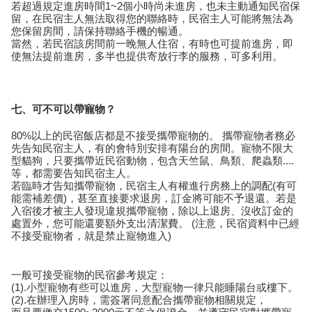
若超過規定進房時間1~2個小時尚未進房，也未主動通知民宿保
留，在民宿主人無法取得您的聯絡時，民宿主人可能將無法為
您保留房間，請保持聯絡手機的暢通。
當然，若民宿該房間前一晚無人住宿，有時也可提前進房，即
使無法提前進房，多半也提供寄放行李的服務，可多利用。
七、可不可以帶寵物？
80%以上的民宿飯店都是不接受攜帶寵物的。 攜帶寵物者務必
先告知民宿主人，有的會特別安排有陽台的房間。寵物不限大
型貓狗，只要攜帶近民宿動物，包含天竺鼠、鳥類、爬蟲類....
等，都需要告知民宿主人。
若臨時才告知攜帶寵物，民宿主人有權進行房務上的調配(有可
能需補差價)，甚至直接要求退房，訂金將可能不予退還。若是
入宿後才被主人發現違規攜帶寵物，除以上退房、沒收訂金的
處置外，您可能還要額外支出清潔費。 (注意，民宿資料中已經
不接受寵物者，就是禁止寵物進入)
一般可接受寵物的民宿參考規定：
(1).小型寵物有些可以進房，大型寵物一律只能睡陽台或樓下。
(2).在辦理入房時，需簽署同意配合攜帶寵物相關規定，