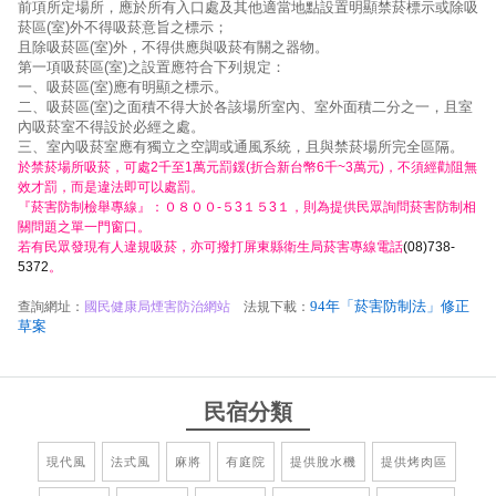
前項所定場所，應於所有入口處及其他適當地點設置明顯禁菸標示或除吸
菸區(室)外不得吸菸意旨之標示；
且除吸菸區(室)外，不得供應與吸菸有關之器物。
第一項吸菸區(室)之設置應符合下列規定：
一、吸菸區(室)應有明顯之標示。
二、吸菸區(室)之面積不得大於各該場所室內、室外面積二分之一，且室
內吸菸室不得設於必經之處。
三、室內吸菸室應有獨立之空調或通風系統，且與禁菸場所完全區隔。
於禁菸場所吸菸，可處2千至1萬元罰鍰(折合新台幣6千~3萬元)，不須經勸阻無
效才罰，而是違法即可以處罰。
『菸害防制檢舉專線』：０８００-５3１５3１，則為提供民眾詢問菸害防制相
關問題之單一門窗口。
若有民眾發現有人違規吸菸，亦可撥打屏東縣衛生局菸害專線電話
(08)738-
5372
。
94年「菸害防制法」修正
查詢網址：
國民健康局煙害防治網站
法規下載：
草案
民宿分類
現代風
法式風
麻將
有庭院
提供脫水機
提供烤肉區