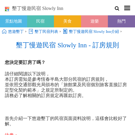
墾丁慢遊民宿 Slowly Inn
景點地圖
民宿
美食
遊樂
熱門
›
›
›
悠遊墾丁
墾丁民宿列表
墾丁慢遊民宿 Slowly Inn介紹
墾丁慢遊民宿 Slowly Inn - 訂房規則
您決定要訂房了嗎？
請仔細閱讀以下說明，
本訂房需知是參考恆春半島大部分民宿的訂房規則，
並依照交通部觀光局頒布的
「旅館業及民宿個別旅客直接訂房
定型化契約範本」之規定所制定的。
請務必了解相關的訂房規定再匯款訂房。
首先介紹一下悠遊墾丁的民宿頁面資料說明，這樣會比較好了
解。