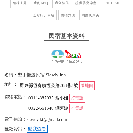
包棟主題
烤肉BBQ
適合情侶
提供嬰兒澡盆
ENGLISH
近站牌、車站
購物方便
周圍風景美
民宿基本資料
名稱：墾丁慢遊民宿 Slowly Inn
地址：
屏東縣恆春鎮恆公路208巷3號
看地圖
聯絡電話：
0911-887035 蔡小姐
打電話
0922-661340 鍾阿姨
打電話
電子信箱：slowly.kt@gmail.com
匯款資訊：
點我查看