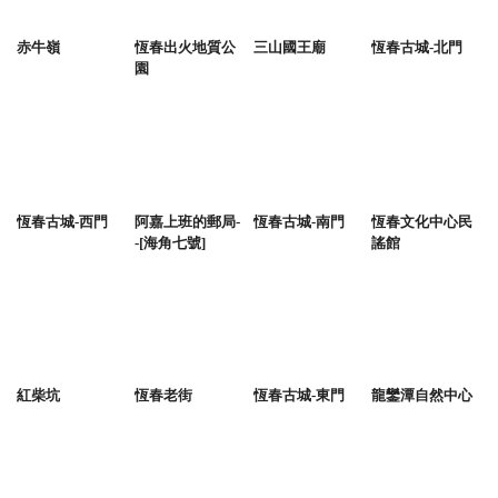
赤牛嶺
恆春出火地質公
三山國王廟
恆春古城-北門
園
恆春古城-西門
阿嘉上班的郵局-
恆春古城-南門
恆春文化中心民
-[海角七號]
謠館
紅柴坑
恆春老街
恆春古城-東門
龍鑾潭自然中心