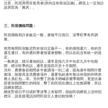
注意，民宿房間非套房者(房內沒有衛浴設施)，網頁上一定加註
該房型為「雅房」。
三、民宿價格問題：
民宿價格和許多飯店一般，會隨平日假日、淡季旺季有所調
整。
然而每間民宿飯店對於假日定義不一，有的僅指週六，有的含
週五週日，有的遇到寒暑假還會變動，所以在此沒有統一的規
定。
一般來說，標示暑假的話，通常是指六月中旬至九月中旬期
間，標示旺季的話，通常是指四月至十月期間。
另外，農曆春節期間多半會調漲一到二成，因為過年期間什麼
都漲，除寢具送洗費會漲外，還要包給過年無法休假的外聘房
務人員紅包....等。另外墾丁的春天吶喊音樂季期間，更是比春
節更加熱鬧繁忙的時段，墾丁的民宿在價位上也會調整，所以
請網友體諒。
網友對假日平日或旺季淡季上有疑問，假如民宿網頁上沒特別
標示，請直接電話詢問民宿主人會比較快哦！