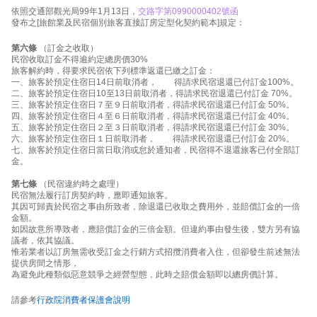
依照交通部觀光局99年1月13日，
交路字第0990000402號函
發布之[旅館業及民宿個別旅客直接訂房定型化契約範本]規定：
第六條
（訂金之收取）
民宿收取訂金不得逾約定總房價30%
旅客解約時，得要求民宿依下列標準返還已繳之訂金：
一、旅客於預定住宿日14日前取消者， 得請求民宿退還已付訂金100%。
二、旅客於預定住宿日10至13日前取消者，得請求民宿退還已付訂金 70%。
三、旅客於預定住宿日７至９日前取消者，得請求民宿退還已付訂金 50%。
四、旅客於預定住宿日４至６日前取消者，得請求民宿退還已付訂金 40%。
五、旅客於預定住宿日２至３日前取消者，得請求民宿退還已付訂金 30%。
六、旅客於預定住宿日１日前取消者， 得請求民宿退還已付訂金 20%。
七、旅客於預定住宿日當日取消或怠於通知者，民宿得不退還旅客已付全部訂
金。
第七條
（民宿違約時之處理）
民宿無法履行訂房契約時，應即通知旅客。
其因可歸責於民宿之事由所致者，除退還已收取之費用外，並賠償訂金的一倍
金額。
如因故意所導致者，應賠償訂金的三倍金額。但違約事由發生後，雙方另有協
議者，依其協議。
惟若業者以訂房無需收受訂金之行銷方式招攬消費者入住，但卻發生前述無法
提供房間之情形，
為避免此種類似惡意競爭之經營型態，此時之賠償金額即以總房價計算。
請參考
行政院消費者保護會說明