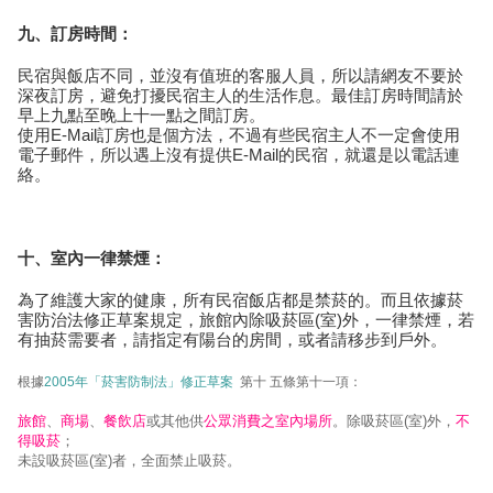
九
、訂房時間：
民宿與飯店不同，並沒有值班的客服人員，所以請網友不要於
深夜訂房，避免打擾民宿主人的生活作息。最佳訂房時間請於
早上九點至晚上十一點之間訂房。
使用E-Mail訂房也是個方法，不過有些民宿主人不一定會使用
電子郵件，所以遇上沒有提供E-Mail的民宿，就還是以電話連
絡。
十、室內一律禁煙：
為了維護大家的健康，所有民宿飯店都是禁菸的。而且依據菸
害防治法修正草案規定，旅館內除吸菸區(室)外，一律禁煙，若
有抽菸需要者，請指定有陽台的房間，或者請移步到戶外。
根據
2005年「菸害防制法」修正草案
第十 五條第十一項：
旅館
、
商場
、
餐飲店
或其他供
公眾消費之室內場所
。除吸菸區(室)外，
不
得吸菸
；
未設吸菸區(室)者，全面禁止吸菸。