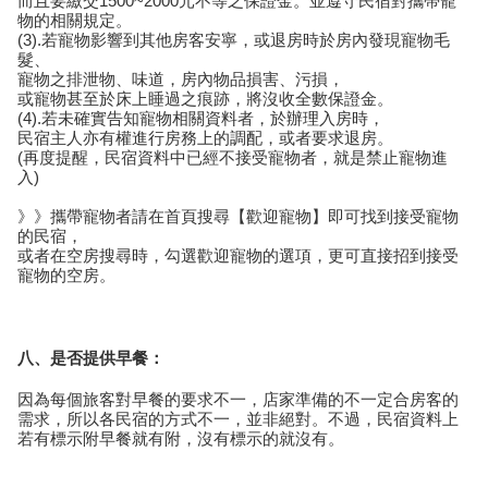
而且要繳交1500~2000元不等之保證金。並遵守民宿對攜帶寵
物的相關規定。
(3).若寵物影響到其他房客安寧，或退房時於房內發現寵物毛
髮、
寵物之排泄物、味道，房內物品損害、污損，
或寵物甚至於床上睡過之痕跡，將沒收全數保證金。
(4).若未確實告知寵物相關資料者，於辦理入房時，
民宿主人亦有權進行房務上的調配，或者要求退房。
(再度提醒，民宿資料中已經不接受寵物者，就是禁止寵物進
入)
》》攜帶寵物者請在首頁搜尋【歡迎寵物】即可找到接受寵物
的民宿，
或者在空房搜尋時，勾選歡迎寵物的選項，更可直接招到接受
寵物的空房。
八、是否提供早餐：
因為每個旅客對早餐的要求不一，店家準備的不一定合房客的
需求，所以各民宿的方式不一，並非絕對。不過，民宿資料上
若有標示附早餐就有附，沒有標示的就沒有。