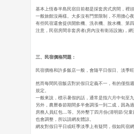
基本上恆春半島民宿目前都是採套房式房間，裡頭
一般旅館沒兩樣。大多沒有門禁限制，不用擔心
有些民宿還會提供開飲機、洗衣機、脫水機、第
注意，民宿房間非套房者(房內沒有衛浴設施)，
三、民宿價格問題：
民宿價格和許多飯店一般，會隨平日假日、淡季
然而每間民宿飯店對於假日定義不一，有的僅指
規定。
一般來說，標示暑假的話，通常是指六月中旬至
另外，農曆春節期間多半會調漲一到二成，因為
房務人員紅包....等。另外墾丁四月份(清明節/
也會調整，所以請網友體諒。
網友對假日平日或旺季淡季上有疑問，假如民宿