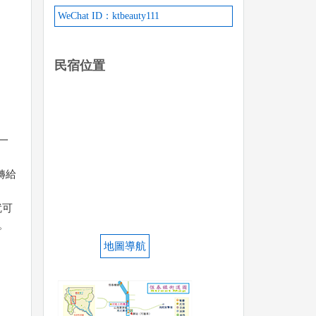
WeChat ID：ktbeauty111
民宿位置
一
轉給
就可
。
地圖導航