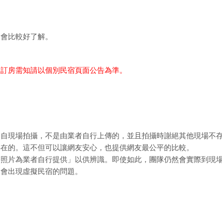
樣會比較好了解。
細訂房需知請以個別民宿頁面公告為準。
親自現場拍攝，不是由業者自行上傳的，並且拍攝時謝絕其他現場不
存在的。這不但可以讓網友安心，也提供網友最公平的比較。
「照片為業者自行提供」以供辨識。即使如此，團隊仍然會實際到現
不會出現虛擬民宿的問題。