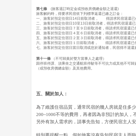
第七條
(旅客退訂時定金或預收房價總金額之退還)
旅客解約時，得要求民宿依下列標準返還已繳之訂金：
一、旅客於預定住宿日14日前取消者， 得請求民宿退還已付
二、旅客於預定住宿日10至13日前取消者，得請求民宿退還已付
三、旅客於預定住宿日７至９日前取消者，得請求民宿退還已付
四、旅客於預定住宿日４至６日前取消者，得請求民宿退還已付
五、旅客於預定住宿日２至３日前取消者，得請求民宿退還已付
六、旅客於預定住宿日１日前取消者， 得請求民宿退還已付
七、旅客於預定住宿日當日取消或怠於通知者，民宿得不退還
第十一條
（不可歸責於雙方當事人之處理）
因停班停課、須乘坐之交通航班停駛等不可抗力或其他不可歸
（或預收房價總金額）及其他費用。
五、關於加人：
為了維護住宿品質，通常民宿的幾人房就是住多
200~1000不等的費用，再者因為非預計的加
另外有加人需求的，請事先告知，方便民宿主人安
特別要提醒一點，假如旅客沒有告知民宿主人而