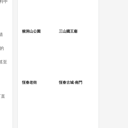
料中
猴洞山公園
三山國王廟
清
物的
甚至
恆春老街
恆春古城-南門
可直