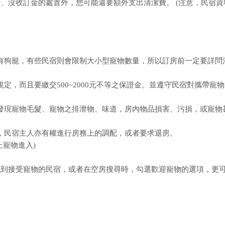
、沒收訂金的處置外，您可能還要額外支出清潔費。 (注意，民宿資
或須有狗籠，有些民宿則會限制大小型寵物數量，所以訂房前一定要詳問
規定，而且要繳交500~2000元不等之保證金。並遵守民宿對攜帶寵
房內發現寵物毛髮、寵物之排泄物、味道，房內物品損害、污損，或寵物
時，民宿主人亦有權進行房務上的調配，或者要求退房。
寵物進入)
找到接受寵物的民宿，或者在空房搜尋時，勾選歡迎寵物的選項，更