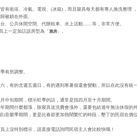
皆有衛浴、冷氣、電視、(冰箱)，而且寢具每天都有專人換洗整理 
夜歸被鎖在外面。
四台、公共休閒空間、代辦租車、水上活動……等，非常方便。
網頁上一定加註該房型為「
」。
雅房
旺季有所調整。
週六，有的含週五週日，有的遇到寒暑假還會變動，所以在此沒有統
九月中旬期間，標示旺季的話，通常是指四月至十月期間。
過年期間什麼都漲，除寢具送洗費會漲外，還要包給過年無法休假的
兒童節)音樂季期間，更是比春節更加熱鬧繁忙的時段，墾丁的民宿在價
網頁上沒特別標示，請直接電話詢問民宿主人會比較快哦！