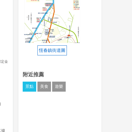
恆春鎮街道圖
部定金
附近推薦
景點
美食
遊樂
加
不退