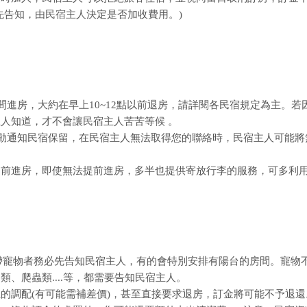
先告知，由民宿主人決定是否加收費用。)
間進房，大約在早上10~12點以前退房，請詳閱各民宿規定為主。若
人知道，才不會讓民宿主人苦苦等候 。
主動通知民宿保留，在民宿主人無法取得您的聯絡時，民宿主人可能將
提前進房，即使無法提前進房，多半也提供寄放行李的服務，可多利
攜帶寵物者務必先告知民宿主人，有的會特別安排有陽台的房間。寵物
、爬蟲類....等，都需要告知民宿主人。
的調配(有可能需補差價)，甚至直接要求退房，訂金將可能不予退還