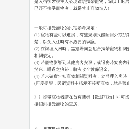
是入宿後才被主人發現違規攜帶寵物，除以上退房
已經不接受寵物者，就是禁止寵物進入)
一般可接受寵物的民宿參考規定：
(1).寵物有些可以進房，有些規則只能睡房外
楚，以免入住時有不必要的爭議。
(2).在辦理入房時，需簽署同意配合攜帶寵物相關
相關規定。
(3).若寵物影響到其他房客安寧，或退房時於
於床上睡過之痕跡，將沒收全數保證金。
(4).若未確實告知寵物相關資料者，於辦理入房
(再度提醒，民宿資料中標示不接受寵物，就是禁止
》》攜帶寵物者請在首頁搜尋【歡迎寵物】即可
接招到接受寵物的空房。