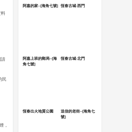
阿嘉的家--[海角七號]
恆春古城-西門
資料
阿嘉上班的郵局--[海
恆春古城-北門
間請
角七號]
的民
恆春出火地質公園
送信的老街--[海角七
號]
煙，