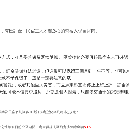
的，有匯訂金，民宿主人才能放心的幫客人保留房間。
款方式，並且妥善保留匯款單據 。匯款後務必要再跟民宿主人再確認
知，訂金雖然無法退還，但通常可以保留三個月到一年不等，也可以
能就不予保留了，這是一定要注意的哦！
風警報)，或者其他重大災害，而且屏東縣宣布停止上班上課，訂金
天天氣可能不佳要求退房，那就是個人因素，只能依交通部的規定辦理
：
館業及民宿個別旅客直接訂房定型化契約範本)]規定：
上之連續假日前夕及期間，定金得提高至約定房價總金額
50%