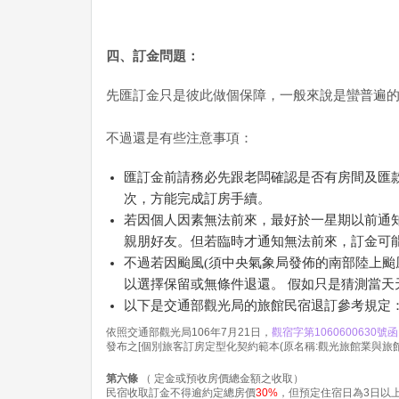
四、訂金問題：
先匯訂金只是彼此做個保障，一般來說是蠻普遍
不過還是有些注意事項：
匯訂金前請務必先跟老闆確認是否有房間及匯
次，方能完成訂房手續。
若因個人因素無法前來，最好於一星期以前通
親朋好友。但若臨時才通知無法前來，訂金可
不過若因颱風(須中央氣象局發佈的南部陸上颱
以選擇保留或無條件退還。 假如只是猜測當
以下是交通部觀光局的旅館民宿退訂參考規定
依照交通部觀光局106年7月21日，
觀宿字第1060600630號函
發布之[個別旅客訂房定型化契約範本(原名稱:觀光旅館業與旅
第六條
（ 定金或預收房價總金額之收取）
民宿收取訂金不得逾約定總房價
30%
，但預定住宿日為3日以