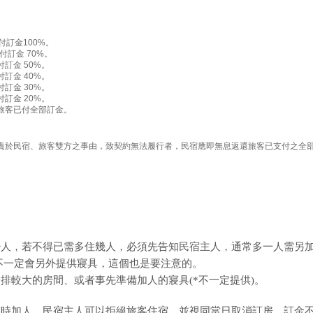
訂金100%。
訂金 70%。
訂金 50%。
訂金 40%。
訂金 30%。
訂金 20%。
旅客已付全部訂金。
責於民宿、旅客雙方之事由，致契約無法履行者，民宿應即無息返還旅客已支付之全
少人，若不得已需多住幾人，必須先告知民宿主人，通常多一人需另
人，不一定會另外提供寢具，這個也是要注意的。
排較大的房間、或者事先準備加人的寢具(*不一定提供)。
臨時加人，民宿主人可以拒絕旅客住宿，並視同當日取消訂房，訂金