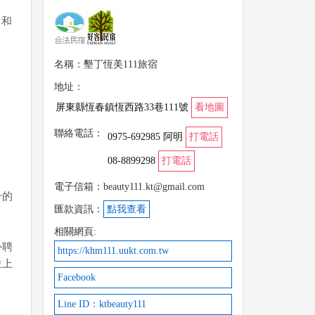
，和
名稱：墾丁恆美111旅宿
地址：
屏東縣恆春鎮恆西路33巷111號
看地圖
聯絡電話：
0975-692985 阿明
打電話
08-8899298
打電話
電子信箱：beauty111.kt@gmail.com
一的
匯款資訊：
點我查看
相關網頁:
外聘
https://khm111.uukt.com.tw
位上
Facebook
Line ID：ktbeauty111