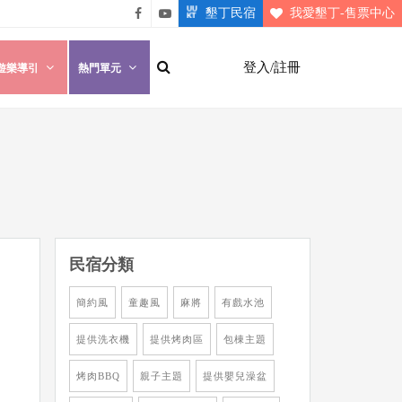
墾丁民宿
我愛墾丁-售票中心
悠遊
悠遊
墾丁
墾丁
登入/註冊
遊樂導引
熱門單元
粉絲
影片
團
介紹
民宿分類
簡約風
童趣風
麻將
有戲水池
提供洗衣機
提供烤肉區
包棟主題
烤肉BBQ
親子主題
提供嬰兒澡盆