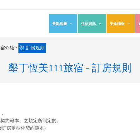
景點地圖
住宿資訊
美食情報
›
旅宿介紹
訂房規則
墾丁恆美111旅宿 - 訂房規則
則
，
化契約範本」之規定所制定的。
接訂房定型化契約範本)