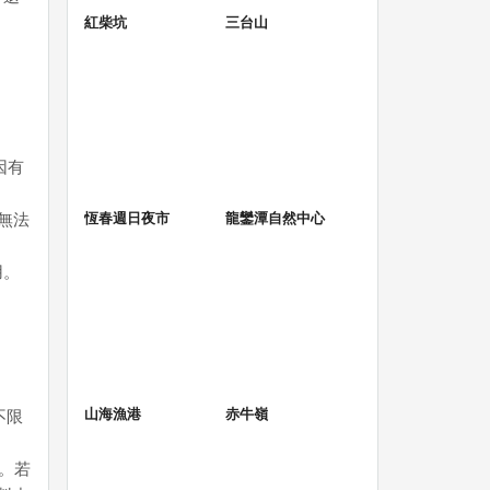
紅柴坑
三台山
因有
恆春週日夜市
龍鑾潭自然中心
無法
用。
山海漁港
赤牛嶺
不限
。若