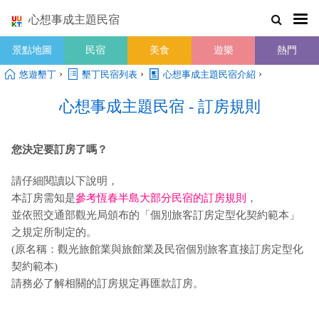
心想事成主題民宿
景點地圖
民宿
美食
遊樂
熱門
›
›
›
悠遊墾丁
墾丁民宿列表
心想事成主題民宿介紹
心想事成主題民宿 - 訂房規則
您決定要訂房了嗎？
請仔細閱讀以下說明，
本訂房需知是
參考恆春半島大部分民宿的訂房規則
，
並依照交通部觀光局頒布的「個別旅客訂房定型化契約範本」
之規定所制定的。
(原名稱：觀光旅館業與旅館業及民宿個別旅客直接訂房定型化
契約範本)
請務必了解相關的訂房規定再匯款訂房。