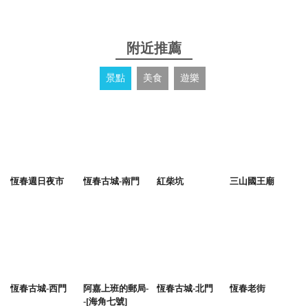
附近推薦
景點
美食
遊樂
恆春週日夜市
恆春古城-南門
紅柴坑
三山國王廟
恆春古城-西門
阿嘉上班的郵局-
恆春古城-北門
恆春老街
-[海角七號]