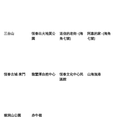
三台山
恆春出火地質公
送信的老街--[海
阿嘉的家--[海角
園
角七號]
七號]
恆春古城-東門
龍鑾潭自然中心
恆春文化中心民
山海漁港
謠館
猴洞山公園
赤牛嶺