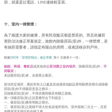
宿，就還是以電話、LINE連絡較妥當。
十、室內一律禁煙：
為了維護大家的健康，所有民宿飯店都是禁菸的。而且依據菸
害防治法修正草案規定，旅館內除吸菸區(室)外，一律禁煙，若
有抽菸需要者，請指定有陽台的房間，或者請移步到戶外。
根據
2005年「菸害防制法」修正草案
第十 五條第十一項：
旅館
、
商場
、
餐飲店
或其他供
公眾消費之室內場所
。除吸菸區(室)外，
不
得吸菸
；
未設吸菸區(室)者，全面禁止吸菸。
前項所定場所，應於所有入口處及其他適當地點設置明顯禁菸標示或除吸
菸區(室)外不得吸菸意旨之標示；
且除吸菸區(室)外，不得供應與吸菸有關之器物。
第一項吸菸區(室)之設置應符合下列規定：
一、吸菸區(室)應有明顯之標示。
二、吸菸區(室)之面積不得大於各該場所室內、室外面積二分之一，且室
內吸菸室不得設於必經之處。