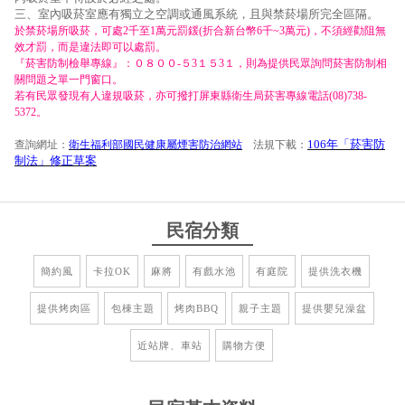
三、室內吸菸室應有獨立之空調或通風系統，且與禁菸場所完全區隔。
於禁菸場所吸菸，可處2千至1萬元罰鍰(折合新台幣6千~3萬元)，不須經勸阻無
效才罰，而是違法即可以處罰。
『菸害防制檢舉專線』：０８００-５3１５3１，則為提供民眾詢問菸害防制相
關問題之單一門窗口。
若有民眾發現有人違規吸菸，亦可撥打屏東縣衛生局菸害專線電話(08)738-
5372。
106年「菸害防
查詢網址：
衛生福利部國民健康屬煙害防治網站
法規下載：
制法」修正草案
民宿分類
簡約風
卡拉OK
麻將
有戲水池
有庭院
提供洗衣機
提供烤肉區
包棟主題
烤肉BBQ
親子主題
提供嬰兒澡盆
近站牌、車站
購物方便