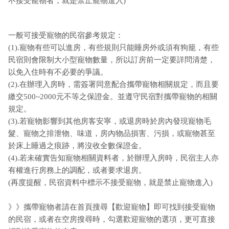
不接受寵物者，就是禁止寵物進入)
一般可接受寵物的民宿參考規定：
(1).寵物有些可以進房，有些規則只能睡房外或須有狗籠，有些
民宿則會限制大小型寵物數量，所以訂房前一定要詳問清楚，
以免入住時有不必要的爭議。
(2).在辦理入房時，需簽署同意配合攜帶寵物相關規定，而且要
繳交500~2000元不等之保證金。並遵守民宿對攜帶寵物的相關
規定。
(3).若寵物影響到其他房客安寧，或退房時於房內發現寵物毛
髮、寵物之排泄物、味道，房內物品損害、污損，或寵物甚至
於床上睡過之痕跡，將沒收全數保證金。
(4).若未確實告知寵物相關資料者，於辦理入房時，民宿主人亦
有權進行房務上的調配，或者要求退房。
(再度提醒，民宿資料中標示不接受寵物，就是禁止寵物進入)
》》攜帶寵物者請在首頁搜尋【歡迎寵物】即可找到接受寵物
的民宿，或者在空房搜尋時，勾選歡迎寵物的選項，更可直接