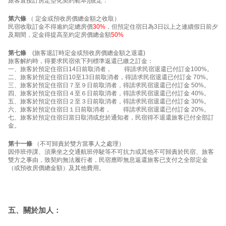
旅客直接訂房定型化契約範本)]規定：
第六條
（ 定金或預收房價總金額之收取）
民宿收取訂金不得逾約定總房價
30%
，但預定住宿日為3日以上之連續假日前夕
及期間，定金得提高至約定房價總金額
50%
第七條
(旅客退訂時定金或預收房價總金額之退還)
旅客解約時，得要求民宿依下列標準返還已繳之訂金：
一、旅客於預定住宿日14日前取消者， 得請求民宿退還已付訂金100%。
二、旅客於預定住宿日10至13日前取消者，得請求民宿退還已付訂金 70%。
三、旅客於預定住宿日７至９日前取消者，得請求民宿退還已付訂金 50%。
四、旅客於預定住宿日４至６日前取消者，得請求民宿退還已付訂金 40%。
五、旅客於預定住宿日２至３日前取消者，得請求民宿退還已付訂金 30%。
六、旅客於預定住宿日１日前取消者， 得請求民宿退還已付訂金 20%。
七、旅客於預定住宿日當日取消或怠於通知者，民宿得不退還旅客已付全部訂
金。
第十一條
（不可歸責於雙方當事人之處理）
因停班停課、須乘坐之交通航班停駛等不可抗力或其他不可歸責於民宿、旅客
雙方之事由，致契約無法履行者，民宿應即無息返還旅客已支付之全部定金
（或預收房價總金額）及其他費用。
五、關於加人：