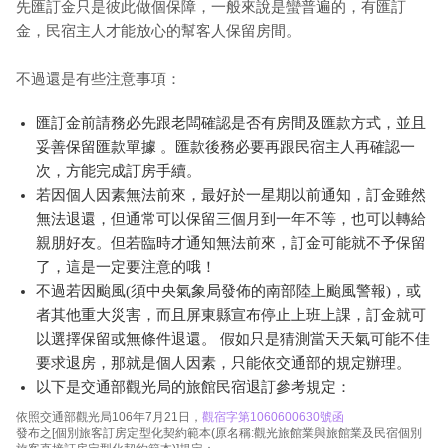
先匯訂金只是彼此做個保障，一般來說是蠻普遍的，有匯訂
金，民宿主人才能放心的幫客人保留房間。
不過還是有些注意事項：
匯訂金前請務必先跟老闆確認是否有房間及匯款方式，並且
妥善保留匯款單據 。匯款後務必要再跟民宿主人再確認一
次，方能完成訂房手續。
若因個人因素無法前來，最好於一星期以前通知，訂金雖然
無法退還，但通常可以保留三個月到一年不等，也可以轉給
親朋好友。但若臨時才通知無法前來，訂金可能就不予保留
了，這是一定要注意的哦！
不過若因颱風(須中央氣象局發佈的南部陸上颱風警報)，或
者其他重大災害，而且屏東縣宣布停止上班上課，訂金就可
以選擇保留或無條件退還。 假如只是猜測當天天氣可能不佳
要求退房，那就是個人因素，只能依交通部的規定辦理。
以下是交通部觀光局的旅館民宿退訂參考規定：
依照交通部觀光局106年7月21日，
觀宿字第1060600630號函
發布之[個別旅客訂房定型化契約範本(原名稱:觀光旅館業與旅館業及民宿個別