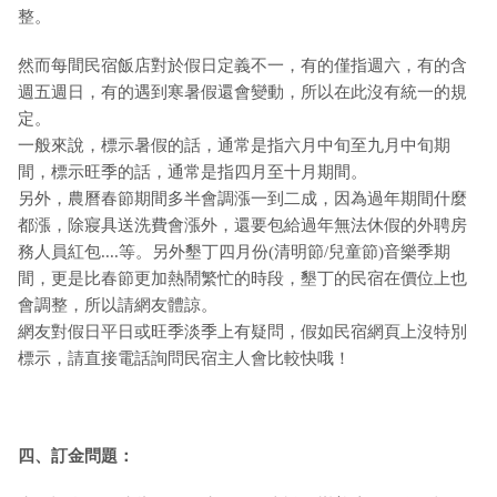
整。
然而每間民宿飯店對於假日定義不一，有的僅指週六，有的含
週五週日，有的遇到寒暑假還會變動，所以在此沒有統一的規
定。
一般來說，標示暑假的話，通常是指六月中旬至九月中旬期
間，標示旺季的話，通常是指四月至十月期間。
另外，農曆春節期間多半會調漲一到二成，因為過年期間什麼
都漲，除寢具送洗費會漲外，還要包給過年無法休假的外聘房
務人員紅包....等。另外墾丁四月份(清明節/兒童節)音樂季期
間，更是比春節更加熱鬧繁忙的時段，墾丁的民宿在價位上也
會調整，所以請網友體諒。
網友對假日平日或旺季淡季上有疑問，假如民宿網頁上沒特別
標示，請直接電話詢問民宿主人會比較快哦！
四、訂金問題：