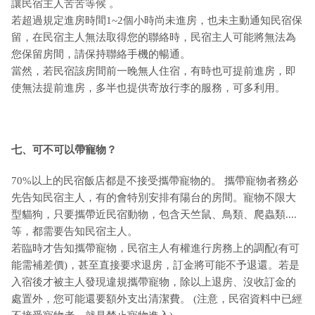
讓民宿主人苦苦等候 。
若超過規定進房時間1~2個小時尚未進房，也未主動通知民宿保
留，在民宿主人無法取得您的聯絡時，民宿主人可能將無法為
您保留房間，請保持聯絡手機的暢通。
當然，若民宿該房間前一晚無人住宿，有時也可提前進房，即
使無法提前進房，多半也提供寄放行李的服務，可多利用。
七、可不可以帶寵物？
70%以上的民宿飯店都是不接受攜帶寵物的。 攜帶寵物者務必
先告知民宿主人，有的會特別安排有陽台的房間。寵物不限大
型貓狗，只要攜帶近民宿動物，包含天竺鼠、鳥類、爬蟲類....
等，都需要告知民宿主人。
若臨時才告知攜帶寵物，民宿主人有權進行房務上的調配(有可
能需補差價)，甚至直接要求退房，訂金將可能不予退還。若是
入宿後才被主人發現違規攜帶寵物，除以上退房、沒收訂金的
處置外，您可能還要額外支出清潔費。 (注意，民宿資料中已經