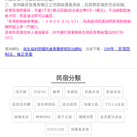
三、室內吸菸室應有獨立之空調或通風系統，且與禁菸場所完全區隔。
於禁菸場所吸菸，可處2千至1萬元罰鍰(折合新台幣6千~3萬元)，不須經勸阻無
效才罰，而是違法即可以處罰。
『菸害防制檢舉專線』：０８００-５3１５3１，則為提供民眾詢問菸害防制相
關問題之單一門窗口。
若有民眾發現有人違規吸菸，亦可撥打屏東縣衛生局菸害專線電話(08)738-
5372。
106年「菸害防
查詢網址：
衛生福利部國民健康屬煙害防治網站
法規下載：
制法」修正草案
民宿分類
現代風
卡拉OK
麻將
有庭院
有戲水池
有游泳池
提供洗衣機
提供烤肉區
提供廚房
包棟主題
VILLA泳池
寵物友好
烤肉BBQ
親子主題
獨棟別墅
提供嬰兒澡盆
ENGLISH
周圍風景美