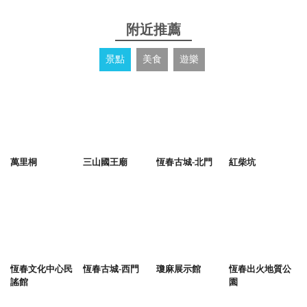
附近推薦
景點
美食
遊樂
萬里桐
三山國王廟
恆春古城-北門
紅柴坑
恆春文化中心民
恆春古城-西門
瓊麻展示館
恆春出火地質公
謠館
園