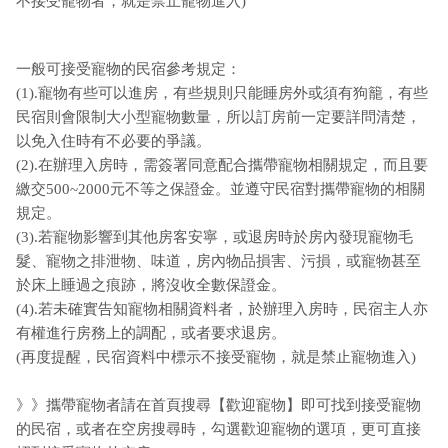
不接受寵物者，就是禁止寵物進入)
一般可接受寵物的民宿參考規定：
(1).寵物有些可以進房，有些規則只能睡房外或須有狗籠，有些
民宿則會限制大小型寵物數量，所以訂房前一定要詳問清楚，
以免入住時有不必要的爭議。
(2).在辦理入房時，需簽署同意配合攜帶寵物相關規定，而且要
繳交500~2000元不等之保證金。並遵守民宿對攜帶寵物的相關
規定。
(3).若寵物影響到其他房客安寧，或退房時於房內發現寵物毛
髮、寵物之排泄物、味道，房內物品損害、污損，或寵物甚至
於床上睡過之痕跡，將沒收全數保證金。
(4).若未確實告知寵物相關資料者，於辦理入房時，民宿主人亦
有權進行房務上的調配，或者要求退房。
(再度提醒，民宿資料中標示不接受寵物，就是禁止寵物進入)
》》攜帶寵物者請在首頁搜尋【歡迎寵物】即可找到接受寵物
的民宿，或者在空房搜尋時，勾選歡迎寵物的選項，更可直接