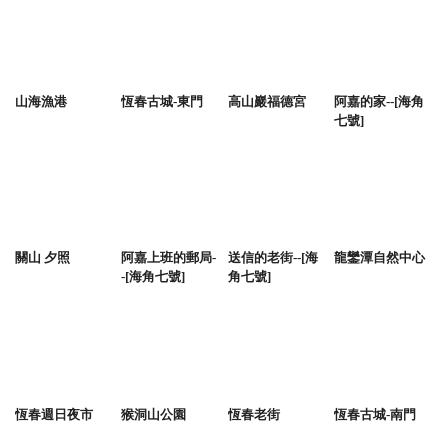
山海漁港
恆春古城-東門
高山巖福德宮
阿嘉的家--[海角
七號]
關山 夕照
阿嘉上班的郵局-
送信的老街--[海
龍鑾潭自然中心
-[海角七號]
角七號]
恆春週日夜市
猴洞山公園
恆春老街
恆春古城-南門