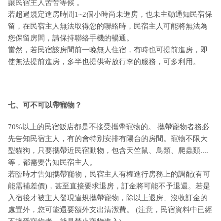
讓民宿主人苦苦等候 。
若超過規定進房時間1~2個小時尚未進房，也未主動通知民宿保
留，在民宿主人無法取得您的聯絡時，民宿主人可能將無法為
您保留房間，請保持聯絡手機的暢通。
當然，若民宿該房間前一晚無人住宿，有時也可提前進房，即
使無法提前進房，多半也提供寄放行李的服務，可多利用。
七、可不可以帶寵物？
70%以上的民宿飯店都是不接受攜帶寵物的。 攜帶寵物者務必
先告知民宿主人，有的會特別安排有陽台的房間。寵物不限大
型貓狗，只要攜帶近民宿動物，包含天竺鼠、鳥類、爬蟲類....
等，都需要告知民宿主人。
若臨時才告知攜帶寵物，民宿主人有權進行房務上的調配(有可
能需補差價)，甚至直接要求退房，訂金將可能不予退還。若是
入宿後才被主人發現違規攜帶寵物，除以上退房、沒收訂金的
處置外，您可能還要額外支出清潔費。 (注意，民宿資料中已經