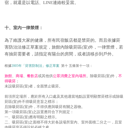
宿，就還是以電話、LINE連絡較妥當。
十、室內一律禁煙：
為了維護大家的健康，所有民宿飯店都是禁菸的。而且依據菸
害防治法修正草案規定，旅館內除吸菸區(室)外，一律禁煙，若
有抽菸需要者，請指定有陽台的房間，或者請移步到戶外。
根據
2005年「菸害防制法」修正草案
第十 五條第十一項：
旅館
、
商場
、
餐飲店
或其他供
公眾消費之室內場所
。除吸菸區(室)外，
不
得吸菸
；
未設吸菸區(室)者，全面禁止吸菸。
前項所定場所，應於所有入口處及其他適當地點設置明顯禁菸標示或除吸
菸區(室)外不得吸菸意旨之標示；
且除吸菸區(室)外，不得供應與吸菸有關之器物。
第一項吸菸區(室)之設置應符合下列規定：
一、吸菸區(室)應有明顯之標示。
二、吸菸區(室)之面積不得大於各該場所室內、室外面積二分之一，且室
內吸菸室不得設於必經之處。