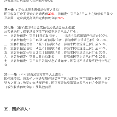
旅客直接訂房定型化契約範本)]規定：
第六條
（ 定金或預收房價總金額之收取）
民宿收取訂金不得逾約定總房價
30%
，但預定住宿日為3日以上之連續假日前夕
及期間，定金得提高至約定房價總金額
50%
第七條
(旅客退訂時定金或預收房價總金額之退還)
旅客解約時，得要求民宿依下列標準返還已繳之訂金：
一、旅客於預定住宿日14日前取消者， 得請求民宿退還已付訂金100%。
二、旅客於預定住宿日10至13日前取消者，得請求民宿退還已付訂金 70%。
三、旅客於預定住宿日７至９日前取消者，得請求民宿退還已付訂金 50%。
四、旅客於預定住宿日４至６日前取消者，得請求民宿退還已付訂金 40%。
五、旅客於預定住宿日２至３日前取消者，得請求民宿退還已付訂金 30%。
六、旅客於預定住宿日１日前取消者， 得請求民宿退還已付訂金 20%。
七、旅客於預定住宿日當日取消或怠於通知者，民宿得不退還旅客已付全部訂
金。
第十一條
（不可歸責於雙方當事人之處理）
因停班停課、須乘坐之交通航班停駛等不可抗力或其他不可歸責於民宿、旅客
雙方之事由，致契約無法履行者，民宿應即無息返還旅客已支付之全部定金
（或預收房價總金額）及其他費用。
五、關於加人：