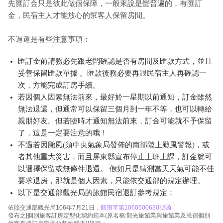
先匯訂金只是彼此做個保障，一般來說是蠻普遍的，有匯訂
金，民宿主人才能放心的幫客人保留房間。
不過還是有些注意事項：
匯訂金前請務必先跟老闆確認是否有房間及匯款方式，並且
妥善保留匯款單據 。匯款後務必要再跟民宿主人再確認一
次，方能完成訂房手續。
若因個人因素無法前來，最好於一星期以前通知，訂金雖然
無法退還，但通常可以保留三個月到一年不等，也可以轉給
親朋好友。但若臨時才通知無法前來，訂金可能就不予保留
了，這是一定要注意的哦！
不過若因颱風(須中央氣象局發佈的南部陸上颱風警報)，或
者其他重大災害，而且屏東縣宣布停止上班上課，訂金就可
以選擇保留或無條件退還。 假如只是猜測當天天氣可能不佳
要求退房，那就是個人因素，只能依交通部的規定辦理。
以下是交通部觀光局的旅館民宿退訂參考規定：
依照交通部觀光局106年7月21日，
觀宿字第1060600630號函
發布之[個別旅客訂房定型化契約範本(原名稱:觀光旅館業與旅館業及民宿個別