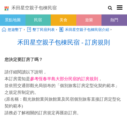
禾田星空親子包棟民宿
景點地圖
民宿
美食
遊樂
熱門
›
›
›
悠遊墾丁
墾丁民宿列表
禾田星空親子包棟民宿介紹
禾田星空親子包棟民宿 - 訂房規則
您決定要訂房了嗎？
請仔細閱讀以下說明，
本訂房需知是
參考恆春半島大部分民宿的訂房規則
，
並依照交通部觀光局頒布的「個別旅客訂房定型化契約範本」
之規定所制定的。
(原名稱：觀光旅館業與旅館業及民宿個別旅客直接訂房定型化
契約範本)
請務必了解相關的訂房規定再匯款訂房。