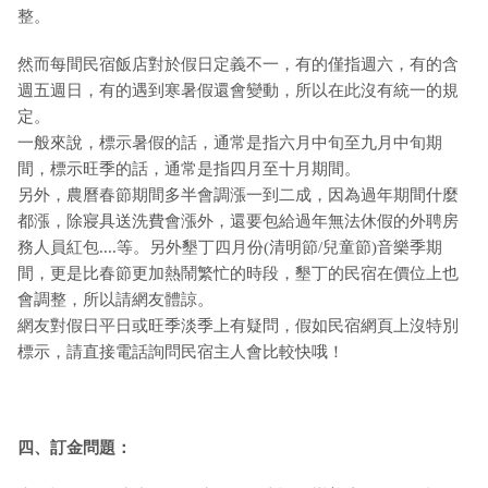
整。
然而每間民宿飯店對於假日定義不一，有的僅指週六，有的含
週五週日，有的遇到寒暑假還會變動，所以在此沒有統一的規
定。
一般來說，標示暑假的話，通常是指六月中旬至九月中旬期
間，標示旺季的話，通常是指四月至十月期間。
另外，農曆春節期間多半會調漲一到二成，因為過年期間什麼
都漲，除寢具送洗費會漲外，還要包給過年無法休假的外聘房
務人員紅包....等。另外墾丁四月份(清明節/兒童節)音樂季期
間，更是比春節更加熱鬧繁忙的時段，墾丁的民宿在價位上也
會調整，所以請網友體諒。
網友對假日平日或旺季淡季上有疑問，假如民宿網頁上沒特別
標示，請直接電話詢問民宿主人會比較快哦！
四、訂金問題：