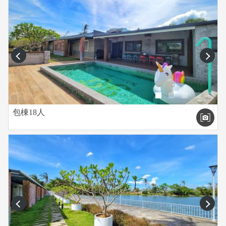
prev
next
包棟18人
prev
next