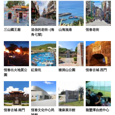
這次和家人一起來包棟 地點安靜、空曠沒有壓迫感、
隔音好 室內客廳、房間整潔乾淨、燈光明亮非常舒服
戲水池非常適合小孩遊玩，深淺剛剛好 安全、乾淨水
質
三山國王廟
送信的老街--[海
山海漁港
恆春老街
from google
角七號]
2025-08-04 10:49:41
非常適合舉辦家族旅遊，共享歡樂時光。 包棟的方式
更是提供了私密的空間，讓家人們可以盡情互動。 相
恆春出火地質公
紅柴坑
猴洞山公園
恆春古城-西門
信在這樣的地方，定能創造出美好的回憶。 無論是舒
園
適的住宿環境，還是貼心的服務，都令人期待。 這樣
的民宿，絕對是家庭出遊的理想選擇。 再次感謝您的
推薦。
from google
恆春古城-南門
恆春文化中心民
瓊麻展示館
龍鑾潭自然中心
謠館