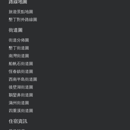
路線地圖
自己的房間不會互相干擾，公共空間設計得很棒，客
旅遊景點地圖
廳、餐廳和戶外區域都很適合大家一起活動。 孩子們
墾丁對外路線圖
最愛戶外的戲水池，幾乎一整天都泡在水裡，完全放
電；大人則可以在旁邊放鬆聊天，看著小孩玩耍也很
街道圖
安心。晚上還一起烤肉、玩桌遊，氣氛超棒，彷彿回
街道分佈圖
到童年那種無憂無慮的夏日時光。 民宿主人親切熱
墾丁街道圖
情，環境也維護得非常整潔，設備齊全、備品用心，
真的很適合家庭旅遊或朋友包棟聚會。 這趟旅程充滿
南灣街道圖
美好回憶，我們已經在討論下次再來的時間了，超推
船帆石街道圖
薦！
恆春鎮街道圖
西南半島街道圖
from google
後壁湖街道圖
鵝鑾鼻街道圖
2025-06-22 10:07:06
滿州街道圖
這次住的民宿真的超棒！
四重溪街道圖
住宿資訊
from google