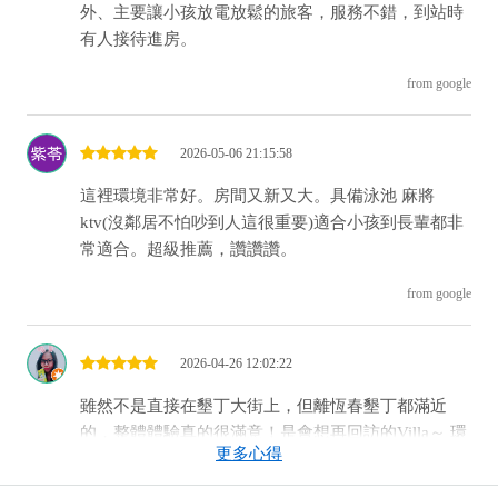
外、主要讓小孩放電放鬆的旅客，服務不錯，到站時
有人接待進房。
from google
2026-05-06 21:15:58
這裡環境非常好。房間又新又大。具備泳池 麻將
ktv(沒鄰居不怕吵到人這很重要)適合小孩到長輩都非
常適合。超級推薦，讚讚讚。
from google
2026-04-26 12:02:22
雖然不是直接在墾丁大街上，但離恆春墾丁都滿近
的，整體體驗真的很滿意！是會想再回訪的Villa～ 環
更多心得
境清幽、面對湖畔(裡面有魚但看不太到)，一到就有
放鬆的感覺，很適合一群朋友或家人一起來度假！包