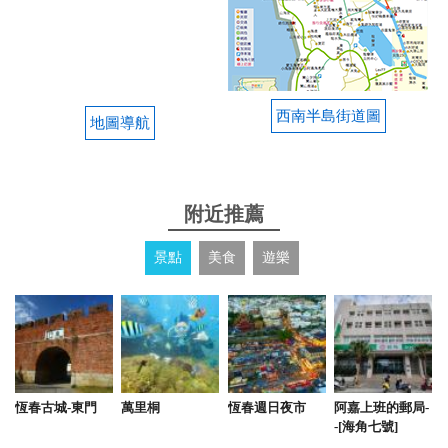
2025-10-06 10:35:33
下過雨後遇到彩虹很漂亮，環境安靜，適合親子與朋
西南半島街道圖
地圖導航
友一起來，半戶外所以會有一點小蟲
from google
附近推薦
2025-09-08 10:16:31
景點
美食
遊樂
每一年來墾丁一定是來老闆民宿包棟，環境非常好而
且很安靜。 民宿的設備很齊全，卡拉ok、咖啡機、游
泳池，房間裡面也是香香的 很乾淨
from google
恆春古城-東門
萬里桐
恆春週日夜市
阿嘉上班的郵局-
-[海角七號]
2025-08-10 23:27:45