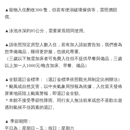
▲寵物入住酌收300/隻，但若有便溺破壞傢俱等，需照價賠
償。
▲泳池水深約85公分，需要家長陪同使用。
▲請依照預定房型人數入住，若有加人請如實告知，我們會為
您準備備品，睡得更舒服，也彼此尊重。
（三歲以下無需加床者可免費入住但不提供早餐與備品，三歲
以上加一人1000元/晚含加床、早餐、備品）
▲全額退訂金標準：（退訂金標準依照觀光局制定比例辦法）
＊颱風或自然災害，以中央氣象局預報為依據，入住當天發佈
屏東地區陸上颱風警報，即退訂金全額。
＊本館不接受季節性降雨、同行友人無法前來或您不喜歡出遊
遇到氣候不佳因素的退訂。
▲ 季節期間：
平日為：星期日～五；假日：星期六