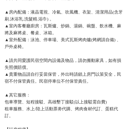
▲房內配備：液晶電視、冷氣、吹風機、衣架、清潔用品(含牙
刷.沐浴乳.洗髮精.浴巾) 。
▲室內客餐廳廚房：瓦斯爐、炒鍋、湯鍋、碗盤、飲水機、麻
將及麻將桌、餐桌、冰箱。
▲室外配備：泳池、停車場、美式瓦斯烤肉爐(烤網請自備) 、
戶外桌椅。
▲請共同愛護民宿空間內設備及物品，請勿搬動家具，如有損
失照價賠償。
▲貴重物品請自行妥當保管，外出時請鎖上房門以策安全，民
宿不付保管責任。民宿停車位不付保管責任。
▲其它服務：
包車導覽、短程接駁、高雄墾丁接駁(以上接駁需自費)
租車服務、水上/陸上活動票劵代購、烤肉食材代訂、蛋糕代
訂。