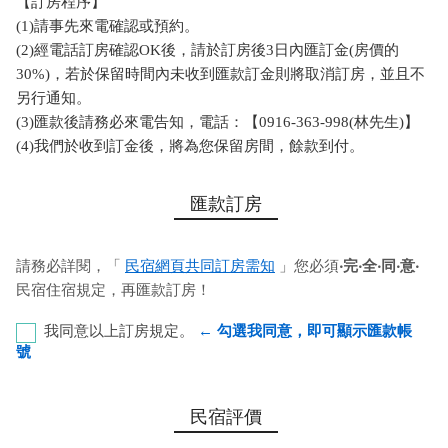
【訂房程序】
(1)請事先來電確認或預約。
(2)經電話訂房確認OK後，請於訂房後3日內匯訂金(房價的
30%)，若於保留時間內未收到匯款訂金則將取消訂房，並且不
另行通知。
(3)匯款後請務必來電告知，電話：【0916-363-998(林先生)】
(4)我們於收到訂金後，將為您保留房間，餘款到付。
匯款訂房
請務必詳閱，「
民宿網頁共同訂房需知
」您必須
‧完‧全‧同‧意‧
民宿住宿規定，再匯款訂房！
我同意以上訂房規定。
← 勾選我同意，即可顯示匯款帳
號
彰化銀行-恆春分行 代號：009 帳號：8348-86-041237-
民宿評價
00 戶名：林哲宇