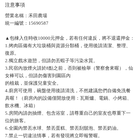
注意事項
營業名稱：禾田農場
統一編號：15690587
▲包棟入住時收10000元押金，若有任何違反，將不退還押金：
1.烤肉區備有大垃圾桶與資源分類桶，使用後請清潔、整理、
復原。
2.獨立戲水遊憩，但請勿丟蝦子等污染水質。
3.民宿內放煙火請於8點之前，否則被檢舉（警察會來喔），仙
女棒可以，但請勿傷害到園區內
的植栽，並保護兒童安全。
4.廚房可使用，碗盤使用後請清洗，不然建議您們自備免洗餐
具喔！（廚房內的設備僅開放使用：瓦斯爐、電鍋、小烤箱、
飲水機、冰箱）
5.房間內請勿抽煙、包含浴室，請尊重自己的室友也尊重下一
位的旅客。
6.全園內禁丟水球、禁丟蛋糕、禁丟刮鬍泡、禁丟奶油。
7.禁止一切違法情事，若有發現將立即報警喔。