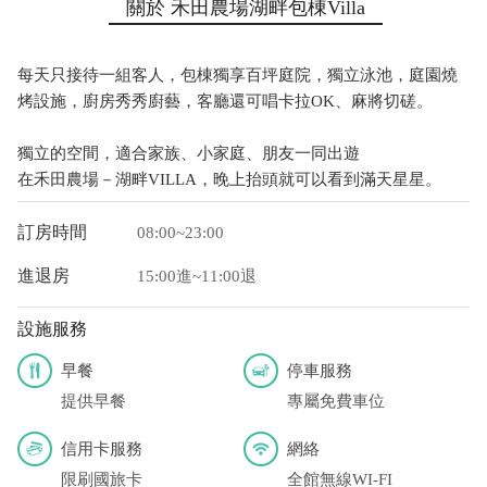
關於 禾田農場湖畔包棟Villa
每天只接待一組客人，包棟獨享百坪庭院，獨立泳池，庭園燒
烤設施，廚房秀秀廚藝，客廳還可唱卡拉OK、麻將切磋。
獨立的空間，適合家族、小家庭、朋友一同出遊
在禾田農場－湖畔VILLA，晚上抬頭就可以看到滿天星星。
訂房時間
08:00~23:00
進退房
15:00進~11:00退
設施服務
早餐
停車服務
提供早餐
專屬免費車位
信用卡服務
網絡
限刷國旅卡
全館無線WI-FI