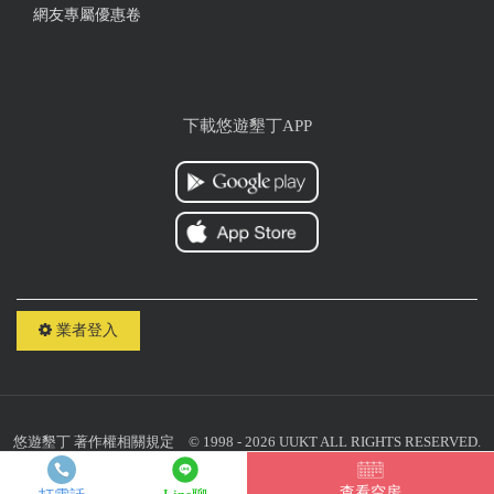
分享一下第一次包棟的家族旅遊經驗 做了很多功課，
網友專屬優惠卷
最後選擇禾田農場 本來怕泳池水淺小孩玩的不盡興，
一到現場才發現，泳池並不小，深度也剛剛好，自來
水過濾，乾淨也沒有異味 房間大，整體算乾淨，隔音
好 民宿老闆很貼心，連早餐可以外送的單子都準備
下載悠遊墾丁APP
好，離恆春市區7分鐘 美式瓦斯烤肉爐 廚具碗盤刀具
都有，連精油蚊香都有，真的是很方便 家裡成員越來
越多，要滿足大家的需求不容易，但是這個地方能滿
足老中青三代，真的是很理想，明年肯定還要再來！
唯一可以給建議的，就是泳池旁的地板可以加上防
滑，會更安全
from google
業者登入
2025-02-28 22:48:10
環境清幽，也很乾淨，整體讓人很有家的感覺，廁所
悠遊墾丁
著作權相關規定
© 1998 - 2026 UUKT ALL RIGHTS RESERVED.
也很乾淨，房間也是很乾淨，可以烤肉又有歌可以
聯絡我們：
uuktsir@gmail.com
統一編號：10818059
唱，完全就是家的感覺，會想下次再來玩的想法，也
查看空房