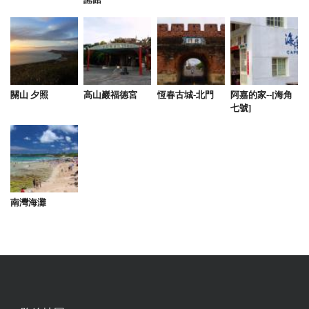
2025-07-22 09:44:16
第一次訂這麼多人的民宿，就訂到這麼好的地方，雖
然遇到颱風只能在民宿玩，但設施應有盡有，電動麻
將桌/ktv/泳池真的全都齊全值得推薦
from google
關山 夕照
高山巖福德宮
恆春古城-北門
阿嘉的家--[海角
七號]
2025-07-15 23:39:23
環境很優 設備也齊全 而且完全不怕吵到鄰居 唱歌直
接唱到飽 歌單很新喔！ 小朋友玩水也玩的很開心 超
適合跟好朋友一起包棟
南灣海灘
from google
2025-07-04 20:26:57
我們這次是三個家庭一起入住禾田包棟民宿，大人小
孩都玩得超開心！整棟空間非常寬敞，每個家庭都有