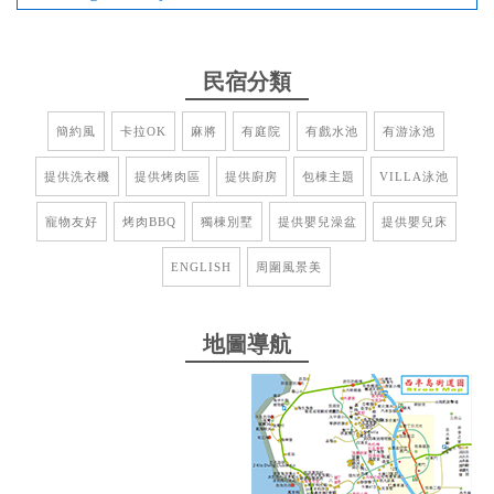
2025-11-16 23:43:57
非常舒服的環境，可以唱歌也可以烤肉 什麼東西都幫
你準備好 真的非常棒
民宿分類
from google
簡約風
卡拉OK
麻將
有庭院
有戲水池
有游泳池
提供洗衣機
提供烤肉區
提供廚房
包棟主題
VILLA泳池
2025-10-23 23:47:48
寵物友好
烤肉BBQ
獨棟別墅
提供嬰兒澡盆
提供嬰兒床
小孩泳池同樂吃烤肉打電動，大人歡唱打麻將暢飲聊
天，且不用怕吵到鄰居，停車方便，房間乾淨明亮，
ENGLISH
周圍風景美
服務周到，是家庭、同事、好友相聚好地點，值得一
訪！
地圖導航
from google
2025-10-23 23:46:12
第一次來，設備都很新，雖然天氣陰陰的，但小孩還
是跳入泳池開心玩水，ktv也一首接一首的唱