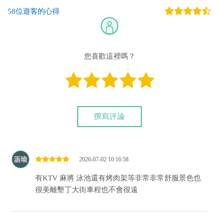
58位遊客的心得
您也可以利用這幾個常用的網路ATM匯款： [
郵局ATM
]、 [
彰銀
ATM
]、 [
一銀ATM
]
(以上三個銀行網路ATM只是方便網友直接連結，並不代表民
宿有提供該銀行匯款帳號喔。) 匯入任何款項後，請記得與業者
您喜歡這裡嗎？
連絡喔！
撰寫評論
2026-07-02 10:16:58
有KTV 麻將 泳池還有烤肉架等非常非常舒服景色也
很美離墾丁大街車程也不會很遠