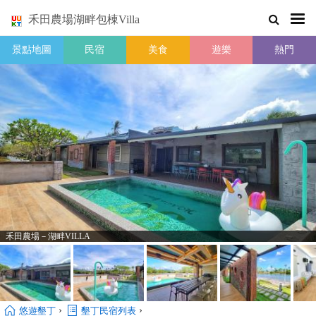
禾田農場湖畔包棟Villa
景點地圖
民宿
美食
遊樂
熱門
禾田農場－湖畔VILLA
›
›
悠遊墾丁
墾丁民宿列表