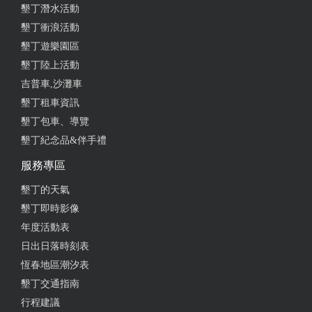
想要住的民宿～
墾丁潛水活動
墾丁衝浪活動
from google
墾丁遊樂園區
墾丁陸上活動
2025-04-27 10:05:33
吉普車,沙灘車
很適合親子聚會，大人小孩都有的玩，環境也很棒！
墾丁租車資訊
墾丁包車、導覽
from google
墾丁紀念品&伴手禮
服務專區
2025-04-27 09:55:56
墾丁的天氣
老闆客氣，環境乾淨，廚房用具齊全，非常適合私人
墾丁即時影像
家庭聚會。
年度活動表
from google
日出日落時刻表
恆春地區潮汐表
墾丁交通指南
2025-04-24 11:45:02
行程建議