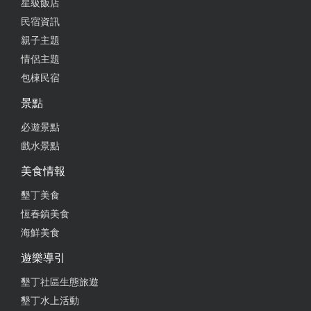
星級飯店
民宿資訊
2025-06-01 23:14:04
親子主題
地點方便到不行，房間隔音讓你唱KTV也不怕吵到
情侶主題
人。客餐廳大到可以追著小孩跑，庭院還有椰子樹搖
包棟民宿
啊搖，超有渡假感！小孩跳進泳池放電、大人打麻將
唱歌放空，一個字：「爽」！根本必須二訪～
景點
必遊景點
from google
戲水景點
美食情報
2025-04-29 10:47:40
墾丁美食
是第二次來住禾田系列的民宿，原本要訂住過的二
恆春鎮美食
館，但可惜沒空房，後來老闆推薦他們的一館，雖然
大小跟二館差很多，但人數不多住起來空間感很剛
海鮮美食
好，也一樣很乾淨很舒適，重點是唱歌不限時！！地
遊樂導引
點也離恆春鎮上很近，全部都很讚，只是比較可惜的
是廚房動線不好在外面要進進出出拿冰箱東西，蚊子
墾丁社區生態旅遊
容易跑進來，但整理舒適度很棒，是來恆春都會一直
墾丁水上活動