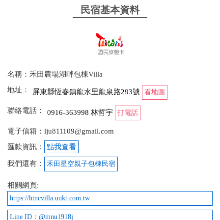
棟客廳空間算大，活動起來很自在，不管聊天、吃東
民宿基本資料
西或玩遊戲都很舒服，有一種完全屬於自己的空間
感。 烤肉的部分也滿方便的，有冰箱可以冷凍食材，
現場有提供瓦斯烤肉架，但我們第一天是直接叫烤肉
車進來，可以直接停旁邊，解放雙手，有夠爽！ 泳池
大小挺剛好，不會太小，小朋友玩個三天兩夜很夠放
名稱：禾田農場湖畔包棟Villa
電。 另外很喜歡他們的KTV，沒有像有些民宿會限制
時間到晚上就要小聲，可以比較自在地唱歌放鬆，到
地址：
屏東縣恆春鎮龍水里龍泉路293號
看地圖
大半夜都ok，雖然點歌機一開始有點不太直覺，但歌
聯絡電話：
庫其實很齊全，連老歌都有，而且還是原始MV版
0916-363998 林哲宇
打電話
本，真的滿有驚喜感！而且客廳還有維力炸醬麵吃到
電子信箱：lju811109@gmail.com
飽，還有北海道奶茶跟黑糖奶茶，跟一些牙刷備品給
匯款資訊：
點我查看
真的有需要的人～ 整體來說，不管是環境、設施還是
自由度都很到位，很適合想要好好放鬆、又可以盡情
我們還有：
禾田星空親子包棟民宿
玩樂的包棟行程，服務也超Nice～
相關網頁:
from google
https://htncvilla.uukt.com.tw
Line ID：@mnu1918j