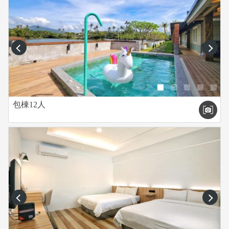
prev
next
包棟12人
prev
next