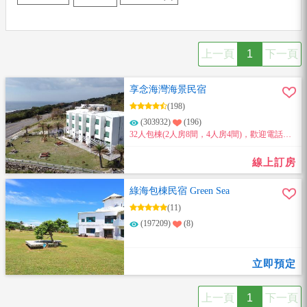
上一頁
1
下一頁
享念海灣海景民宿
(198)
(303932)
(196)
32人包棟(2人房8間，4人房4間)，歡迎電話詢
問喔。包棟提供迎賓飲品餅乾、兒童戲水池、
兒童溜滑梯、戶外露天烤肉場地、專屬免費停
線上訂房
車場，所有房間都有海景陽台及浴缸。
綠海包棟民宿 Green Sea
(11)
(197209)
(8)
立即預定
上一頁
1
下一頁