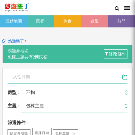
景點地圖
民宿
美食
遊樂
熱門
›
悠遊墾丁
鵝鑾鼻地區
修改條件
包棟主題
共有
2
間
民宿
不拘
房型：
包棟主題
主題：
篩選條件：
選擇日期
鵝鑾鼻地區
包棟主題