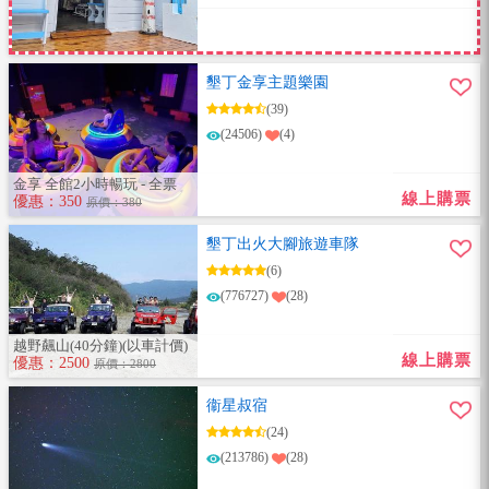
墾丁金享主題樂園
(39)
(24506)
(4)
金享 全館2小時暢玩 - 全票
線上購票
優惠：350
原價：380
墾丁出火大腳旅遊車隊
(6)
(776727)
(28)
越野飆山(40分鐘)(以車計價)
線上購票
優惠：2500
原價：2800
衞星叔宿
(24)
(213786)
(28)