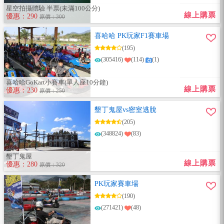
星空拍攝體驗 半票(未滿100公分)
線上購票
優惠：290
原價：300
喜哈哈 PK玩家F1賽車場
(195)
(305416)
(114)
(1)
喜哈哈GoKart小賽車(單人座10分鐘)
線上購票
優惠：230
原價：250
墾丁鬼屋vs密室逃脫
(205)
(348824)
(83)
墾丁鬼屋
線上購票
優惠：280
原價：320
PK玩家賽車場
(190)
(271421)
(48)