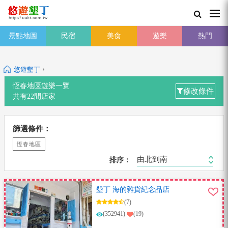
景點地圖
民宿
美食
遊樂
熱門
›
悠遊墾丁
恆春地區
遊樂一覽
修改條件
共有
22
間店家
篩選條件：
恆春地區
由北到南
排序：
墾丁 海的雜貨紀念品店
(7)
(352941)
(19)