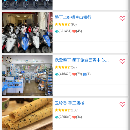
墾丁上好機車出租行
(90)
(371461)
(45)
我愛墾丁 墾丁旅遊票券中心
恆春總店
(57)
(416422)
(79)
(1)
玉珍香 手工蛋捲
(106)
(280649)
(34)