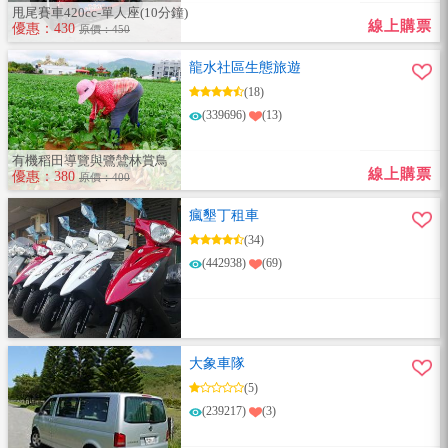
甩尾賽車420cc-單人座(10分鐘)
線上購票
優惠：430
原價：450
龍水社區生態旅遊
(18)
(339696)
(13)
有機稻田導覽與鷺鷥林賞鳥
線上購票
優惠：380
原價：400
瘋墾丁租車
(34)
(442938)
(69)
大象車隊
(5)
(239217)
(3)