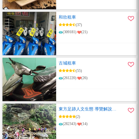
和欣租車
(37)
(309181)
(21)
古城租車
(55)
(261220)
(26)
東方足跡人文生態 導覽解說團
隊
(2)
(282343)
(14)