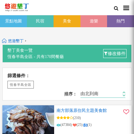
景點地圖
民宿
美食
遊樂
熱門
›
悠遊墾丁
墾丁美食一覽
修改條件
恆春半島全區 -
共有
170
間餐廳
篩選條件：
恆春半島全區
由北到南
排序：
南方部落原住民主題美食館
(210)
(47384)
(25)
(1)