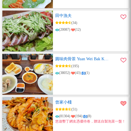
田中漁夫
(34)
(20087)
(12)
圓味肉骨茶 Yuan Wei Bak Kut
Teh
(195)
(38052)
(43)
(1)
曾家小棧
(51)
(81304)
(194)
(8)
悠遊墾丁網友憑優待卷，贈送自製泡菜一盤！