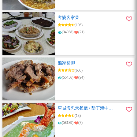
客婆客家菜
(106)
(34038)
(21)
熊家豬腳
(608)
(55456)
(94)
車城海忠天餐廳 / 墾丁海中天
餐廳
(13)
(58189)
(7)