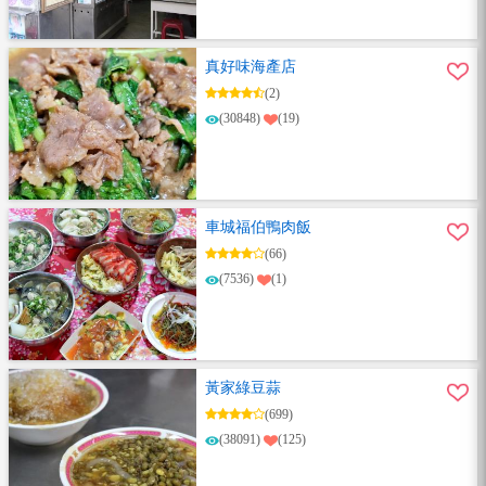
真好味海產店
(2)
(30848)
(19)
車城福伯鴨肉飯
(66)
(7536)
(1)
黃家綠豆蒜
(699)
(38091)
(125)