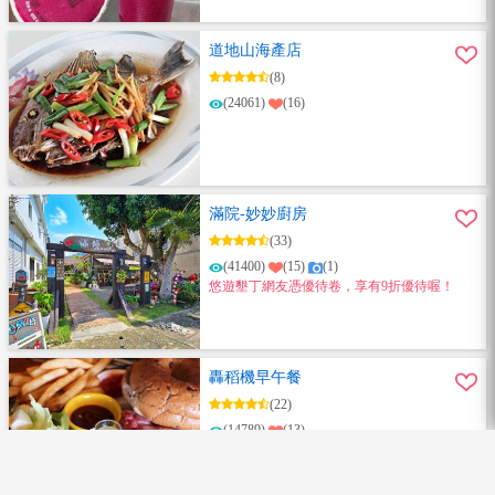
道地山海產店
(8)
(24061)
(16)
滿院-妙妙廚房
(33)
(41400)
(15)
(1)
悠遊墾丁網友憑優待卷，享有9折優待喔！
轟稻機早午餐
(22)
(14789)
(13)