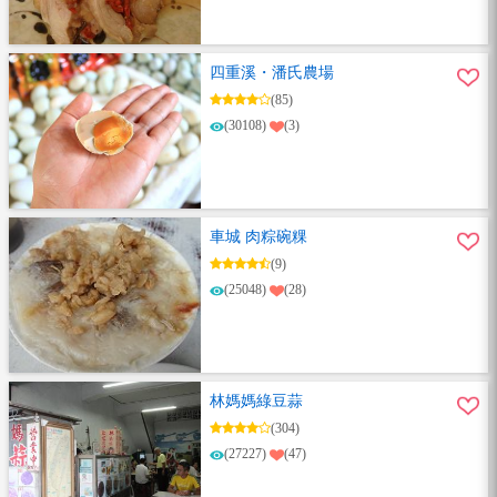
四重溪・潘氏農場
(85)
(30108)
(3)
車城 肉粽碗粿
(9)
(25048)
(28)
林媽媽綠豆蒜
(304)
(27227)
(47)