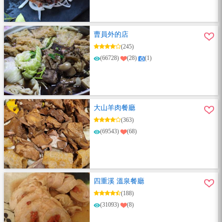
曹員外的店
(245)
(66728)
(28)
(1)
大山羊肉餐廳
(363)
(69543)
(68)
四重溪 溫泉餐廳
(188)
(31093)
(8)