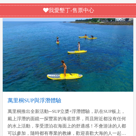
顧，古早味的肉燥香氣真的好夠味，滷菜淋上醬
特 […]
油膏及蔥薑絲搭配滿分，小編偏愛麵條不要太爛
我愛墾丁-售票中心
的口感，所以都會跟老闆娘告知麵不要太爛，闆
娘煮麵速度快，端上桌後馬上攪拌口感剛剛好，
一口麵，一口滷菜，享受當下台灣國民美食。 營
業時間：08:00~14:00 […]
萬里桐SUP與浮潛體驗
萬里桐推出全新活動─SUP立槳+浮潛體驗，趴在SUP板上，
戴上浮潛的面鏡一探豐富的海底世界，而且附近都沒有任何
的水上活動，享受漂泊在海面上的舒適感！不會游泳的人都
可以參加，隨時都有專業的教練，歡迎喜歡大海的人一起來