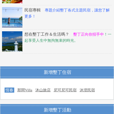
民宿專輯
專題介紹墾丁各式主題民宿，讓您了解
更多！
想在墾丁工作＆生活嗎？
墾丁正向你招手中
！一
起享受人生中無拘無束的時光。
新增墾丁住宿
恆春
那間Villa
沐山旅店
尼可尼可民宿
沐澄民宿
新增墾丁活動