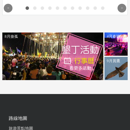
體驗~
<
>
優先曝光店家
8月搶孤
4月春吶
9月賞鷹
路線地圖
旅遊景點地圖