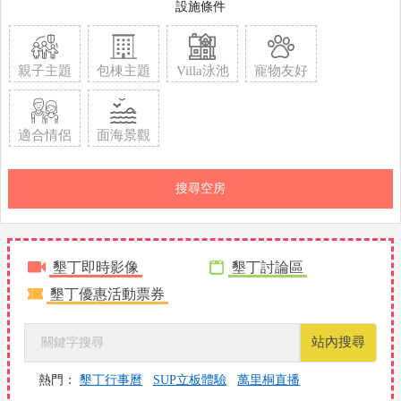
設施條件
親子主題
包棟主題
Villa泳池
寵物友好
適合情侶
面海景觀
搜尋空房
墾丁即時影像
墾丁討論區
墾丁優惠活動票券
站內搜尋
熱門：
墾丁行事曆
SUP立板體驗
萬里桐直播