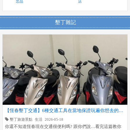
念品
店
墾丁雜記
【恆春墾丁交通】6種交通工具在當地保證玩遍你想去的地
方，恆春半島旅遊輕鬆又方便~
墾丁旅遊景點
生活
2026-05-18
你還不知道恆春現在交通很便利嗎? 跟你們說…看完這篇教你