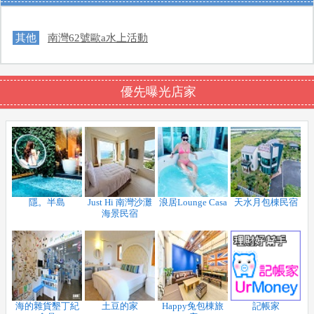
其他
南灣62號歐a水上活動
優先曝光店家
隱。半島
Just Hi 南灣沙灘
浪居Lounge Casa
天水月包棟民宿
海景民宿
海的雜貨墾丁紀
土豆的家
Happy兔包棟旅
記帳家