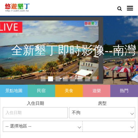
悠遊墾丁
全新墾丁即時影像--南灣
景點地圖
民宿
美食
遊樂
熱門
入住日期
房型
不拘
-- 選擇地區 --