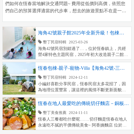
們如何在恆春當地解決交通問題~ 費用從低價到高價，依照您
們自己的預算選擇適當的代步車，想去的旅遊景點不在是一句
『不便利』而變成無法抵達的行程計劃~ 無論你是沒駕照的學
生、無國際駕照的外國人、台灣人但不會開車、懶得開車騎
車，以上都不必擔心。 對…! 它就是這麼簡單，而且能讓你們
海角42號親子館2025年全新升級！包棟
來到恆春立馬轉換交通工具玩遍想去的地點。 恆 […]
6~20人大集合，室內兒童主題樂園，百吋
墾丁民宿特輯
2025-03-26
超大投影KTV，電動麻將等你來PK，讓你
海角42號民宿別錯過了…，位於恆春鎮上，共經
們入住民宿超滿意~
營4家特色主題民宿，2025年初大改造親子二館，
專為親子家庭設計的舒適空間，孩子們的夢幻遊
戲室裡有溜滑梯、積木、兒童車等好玩設備，讓
恆春包棟-親子-寵物-Villa【海角42號-三館
童年充滿歡樂；大人則能在超大投影KTV高歌、
寵物友善】我們與卡皮巴拉水豚君住在一
墾丁民宿特輯
2024-12-11
與好友來場電動麻將對決，或沉浸於Switch遊戲
起，帶著您的寵物一起來玩吧，全區600坪
小編好喜歡分享民宿，恆春民宿太多花招了，因
的樂趣，更有大人小孩都愛泡在戲水泳池中，在
大空間都是我們的渡假天堂。
為地理位置豐富，讓這裡的風情不斷更新面貌，
陽光下盡情嬉戲，共度悠閒時光。包棟入住，私
慢步調的旅遊地點，慵懶、愜意、休閒是渡假的
密又自在的空間內，讓每一次旅行都成為 […]
代表性，恆春半島住宿太方便了，風格主題多達
恆春在地人最愛吃的傳統切仔麵店－銅板美
15種，恆春地理屬於三面環海及森林茂密的大自
食百元有找，台灣在地國民美食～
墾丁美食推薦
2024-11-11
然生態區域，以及台灣保存完善的恆春四座古
恆春人三餐都吃什麼呢…….切仔麵是恆春在地人
城，海景沙灘必備行程。
永遠吃不膩的平價傳統美食~ 阿香姨麵店 位於恆
***************************** 海角42號民宿
春夜市，從婆婆到媳婦接手味道依然受到饕客光
位於恆春鎮，打造親子館、寵物館、Villa館主題