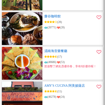
麋谷咖啡館
(28)
(20771)
(28)
湄南海音樂餐廳
(17)
(49686)
(53)
悠遊墾丁網友憑優待卷，享有8折優待喔！
AMY'S CUCINA 阿美披薩店
(11)
(46278)
(24)