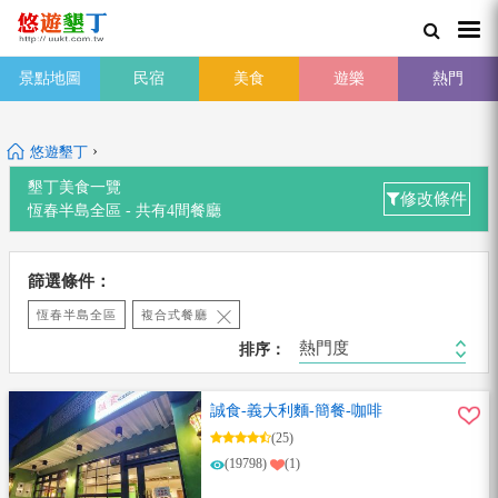
景點地圖
民宿
美食
遊樂
熱門
›
悠遊墾丁
墾丁美食一覽
修改條件
恆春半島全區 -
共有
4
間餐廳
篩選條件：
恆春半島全區
複合式餐廳
熱門度
排序：
誠食-義大利麵-簡餐-咖啡
(25)
(19798)
(1)