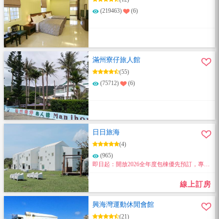
(219463)
(6)
滿州寮仔旅人館
(55)
(75712)
(6)
日日旅海
(4)
(965)
即日起：開放2026全年度包棟優先預訂，專屬
你們的私人海邊別墅及場地！
線上訂房
興海灣運動休閒會館
(21)