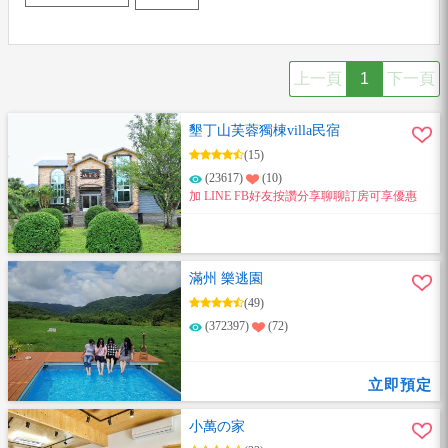
上一頁
1
下一頁
墾丁山芙蓉獨棟villa民宿
(15)
(23617)
(10)
加 LINE FB好友按讚分享聊聊訂房可享優惠
滿州 樂逃園
(49)
(372397)
(72)
立即預定
小萬の家