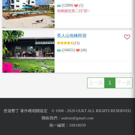
(12099)
(1)
包棟續住第二日7折~
美人山包棟民宿
(13)
(244651)
(44)
上一頁
1
下一頁
悠遊墾丁 著作權相關規定 © 1998 - 2026 UUKT ALL RIGHTS RESERVED.
聯絡我們：
uuktsir@gmail.com
統一編號：10818059