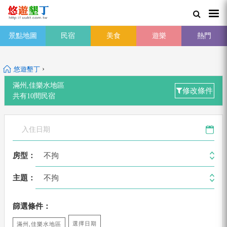
景點地圖
民宿
美食
遊樂
熱門
›
悠遊墾丁
滿州,佳樂水地區
修改條件
共有
10
間
民宿
不拘
房型：
不拘
主題：
篩選條件：
選擇日期
滿州,佳樂水地區