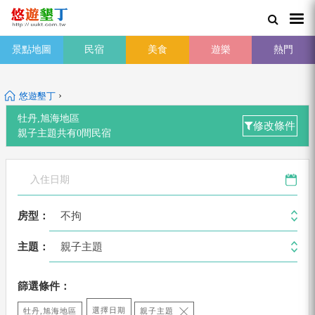
景點地圖
民宿
美食
遊樂
熱門
›
悠遊墾丁
牡丹,旭海地區
修改條件
親子主題
共有
0
間
民宿
不拘
房型：
親子主題
主題：
篩選條件：
選擇日期
牡丹,旭海地區
親子主題