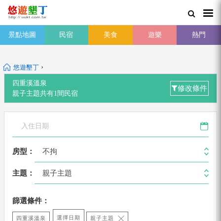
景點地圖
民宿
美食
遊樂
熱門
›
悠遊墾丁
四重溪溫泉
修改條件
親子主題
共有
1
間
民宿
不拘
房型：
親子主題
主題：
篩選條件：
選擇日期
四重溪溫泉
親子主題