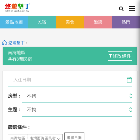
景點地圖
民宿
美食
遊樂
熱門
›
悠遊墾丁
南灣地區
修改條件
共有
8
間
民宿
不拘
房型：
不拘
主題：
篩選條件：
選擇日期
南灣地區
南灣面海區民宿