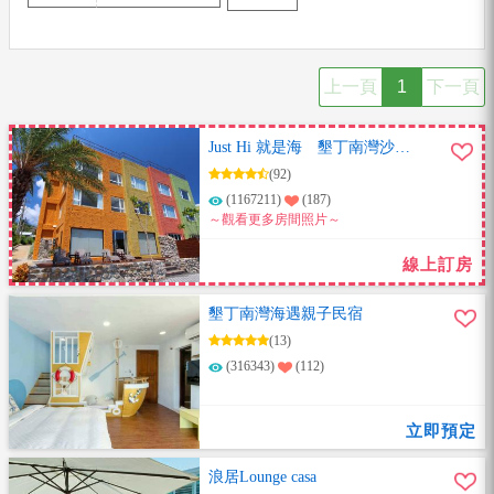
上一頁
1
下一頁
Just Hi 就是海 墾丁南灣沙灘
海景民宿
(92)
(1167211)
(187)
～觀看更多房間照片～
線上訂房
墾丁南灣海遇親子民宿
(13)
(316343)
(112)
立即預定
浪居Lounge casa