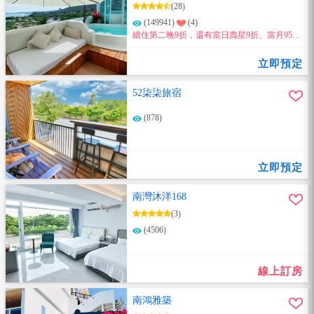
(28)
(149941)
(4)
續住第二晚9折，還有當日壽星9折、當月95折
優惠！
立即預定
52柒柒旅宿
(878)
立即預定
南灣沐洋168
(3)
(4506)
線上訂房
南鴻雅築