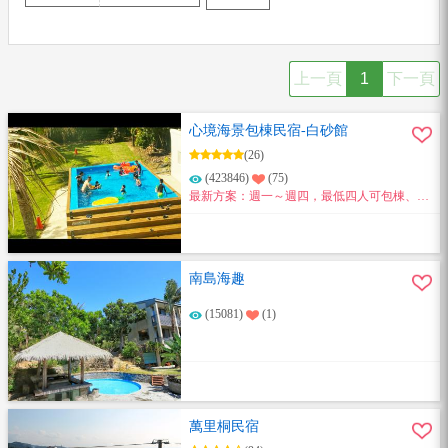
上一頁
1
下一頁
心境海景包棟民宿-白砂館
(26)
(423846)
(75)
最新方案：週一～週四，最低四人可包棟、比
夜唱還划算、歡迎來玩！
南島海趣
(15081)
(1)
萬里桐民宿