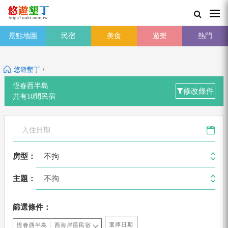
景點地圖
民宿
美食
遊樂
熱門
›
悠遊墾丁
恆春西半島
修改條件
共有
10
間
民宿
不拘
房型：
不拘
主題：
篩選條件：
選擇日期
恆春西半島
西海岸區民宿