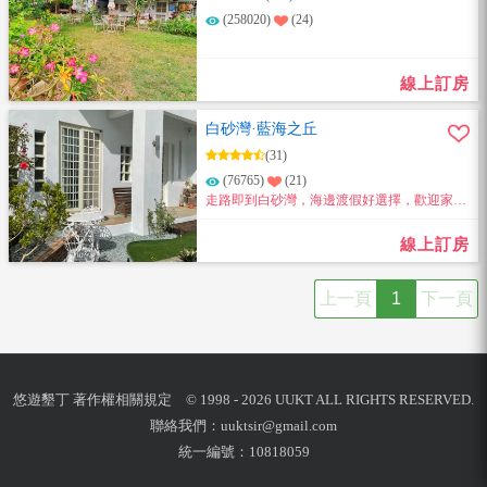
(258020)
(24)
線上訂房
白砂灣·藍海之丘
(31)
(76765)
(21)
走路即到白砂灣，海邊渡假好選擇，歡迎家人
朋友包棟。
線上訂房
上一頁
1
下一頁
悠遊墾丁 著作權相關規定 © 1998 - 2026 UUKT ALL RIGHTS RESERVED.
聯絡我們：
uuktsir@gmail.com
統一編號：10818059