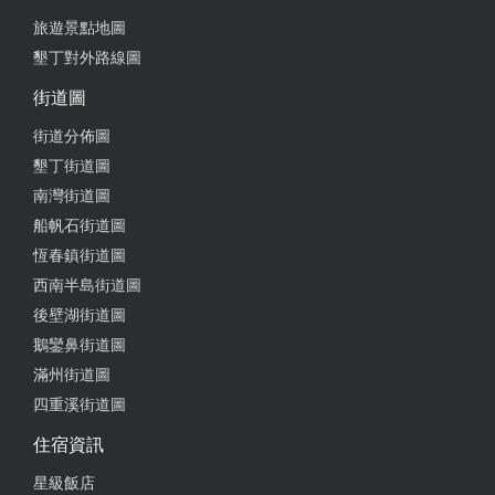
from google
旅遊景點地圖
墾丁對外路線圖
2019-07-30 19:37:46
街道圖
如果你是來享受藍天綠地、碧海白雲，這裏室內裝潢
街道分佈圖
簡單，但是乾淨又價錢合理，下水方便，玩水的首
墾丁街道圖
選。
南灣街道圖
from google
船帆石街道圖
恆春鎮街道圖
西南半島街道圖
2019-06-23 17:29:11
後壁湖街道圖
CP值高的民宿，傳統3合院改裝，房間一踏進去連我
鵝鑾鼻街道圖
這個龜毛媽媽都滿意，地板乾淨到不行，浴廁乾濕分
滿州街道圖
離、水量很強，床單、枕套、棉被、浴巾也都沒問
四重溪街道圖
題，冷氣是panasonic、電視有mod，老闆、老闆娘客
氣熱情。
住宿資訊
from google
星級飯店