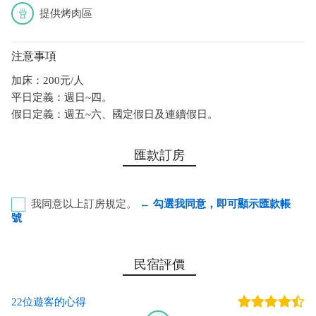
提供烤肉區
注意事項
加床：200元/人
平日定義：週日~四。
假日定義：週五~六、國定假日及連續假日。
匯款訂房
我同意以上訂房規定。
← 勾選我同意，即可顯示匯款帳
號
恆春鎮農會 代號：620 帳號：00042220378020 戶名：
民宿評價
王冬琴
22位遊客的心得
您也可以利用這幾個常用的網路ATM匯款： [
郵局ATM
]、 [
彰銀