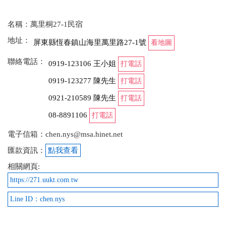
就在木屋前面拿行李超方便 走一小段路就能到萬里桐
海灘玩水 回來門口還有水龍頭可以洗腳再進去 很適
名稱：萬里桐27-1民宿
合小家庭或愛玩水擔心裝備沒地方洗/曬的朋友 闆娘
地址：
屏東縣恆春鎮山海里萬里路27-1號
看地圖
人很熱情親切 希望來的朋友一起維護好的環境
聯絡電話：
0919-123106 王小姐
打電話
from google
0919-123277 陳先生
打電話
0921-210589 陳先生
2022-09-09 19:19:28
打電話
08-8891106
打電話
小木屋乾淨整齊，睡得很舒服。 老板及老板娘都非常
親切，很照顧客人。 很棒的住宿。
電子信箱：chen.nys@msa.hinet.net
from google
匯款資訊：
點我查看
相關網頁:
https://271.uukt.com.tw
2022-08-09 03:45:08
Line ID：chen.nys
房間的內部及廁所都有保持乾淨，床睡起來很舒適。
from google