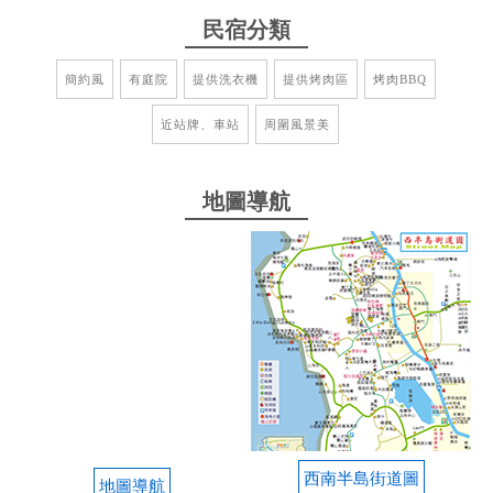
民宿分類
2022-07-10 10:33:10
簡約風
有庭院
提供洗衣機
提供烤肉區
烤肉BBQ
距離海邊很近 要沖洗玩水都很方便；老闆親切有禮
房間簡單 出乎意料的乾淨 覺得CP值超高 下次來還會
近站牌、車站
周圍風景美
入住
地圖導航
2022-01-29 02:41:32
老闆很好，設備普通，很超值！ 有附盥洗用具水壓大
from google
2021-09-22 19:54:03
很棒的民宿，乾淨方便
西南半島街道圖
from google
地圖導航