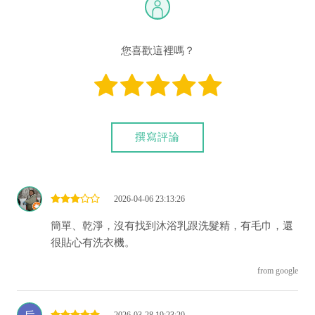
ATM
]、 [
一銀ATM
]
(以上三個銀行網路ATM只是方便網友直接連結，並不代表民
宿有提供該銀行匯款帳號喔。) 匯入任何款項後，請記得與業者
您喜歡這裡嗎？
連絡喔！
撰寫評論
2026-04-06 23:13:26
簡單、乾淨，沒有找到沐浴乳跟洗髮精，有毛巾，還
很貼心有洗衣機。
from google