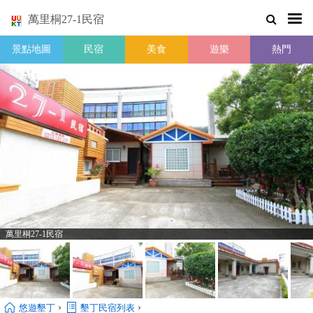
萬里桐27-1民宿
景點地圖
民宿
美食
遊樂
熱門
萬里桐27-1民宿
›
›
悠遊墾丁
墾丁民宿列表