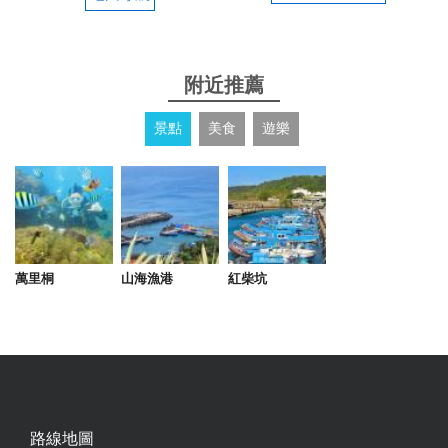
2021-09-06 02:50:16
附近推薦
高cp房間乾淨
景點
美食
遊樂
from google
2021-03-03 07:31:59
特色是老闆很好，早上從恆春街上送燒餅油套和豆漿
給我們。住在小木屋，不潮濕，乾淨、有冷氣，熱水
強。安靜。幫忙找司機載我們去吃海產料理。
萬里桐
山海漁港
紅柴坑
from google
2019-11-30 22:11:45
很舒適的民宿，環境很乾淨ㄛ
路線地圖