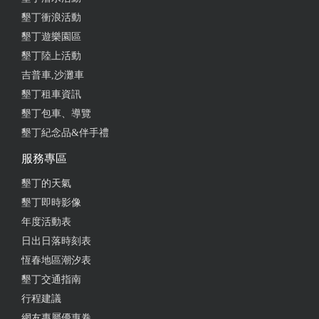
墾丁衝浪活動
from google
墾丁遊樂園區
墾丁陸上活動
2018-09-01 20:11:46
吉普車,沙灘車
墾丁租車資訊
還不錯，民宿老闆很親切
墾丁包車、導覽
from google
墾丁紀念品&伴手禮
服務專區
2018-08-04 14:57:00
墾丁的天氣
老闆超親切，民宿整理的很乾淨舒服，還有廚房唷。
墾丁即時影像
距離沙灘也很近，沖洗超方便。
年度活動表
日出日落時刻表
from google
恆春地區潮汐表
墾丁交通指南
行程建議
網友專屬優惠卷