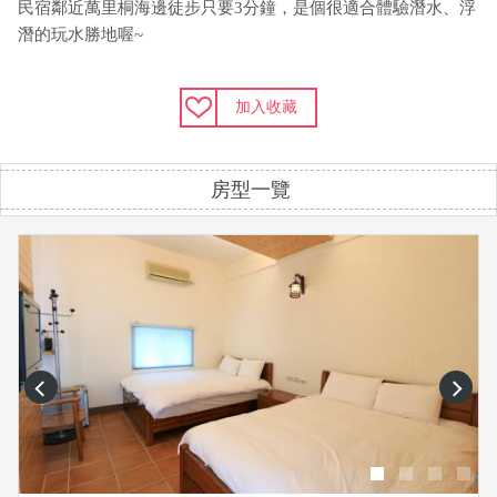
民宿鄰近萬里桐海邊徒步只要3分鐘，是個很適合體驗潛水、浮
潛的玩水勝地喔~
加入收藏
房型一覽
prev
next