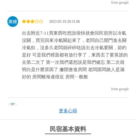
from google
2023-05-19 20:31:06
出去附近7-11買東西吃想說很快就會回民宿所以冷氣
沒關，買完回來冷氣關起來了，老闆自己開門進去關
冷氣欸，沒多久老闆就碎碎唸說出去冷氣要關，節約
是好 可是我們裡面都有放行李了，東西丟了要算誰的
去第二次了 第一次我們還想說是我們健忘 第二次就
明白是什麼原因了 撇開會進房間 老闆跟闆娘人是滿
好的 房間離海邊很近 房間ㄧ般般
from google
2022-12-04 06:07:18
更多心得
第一次到訪已經是3年前 因為愛玩水找到這間 這次來
已經變成一家三口 環境依舊很舒服很乾淨 獨立空間
民宿基本資料
讓疫情期間住的更安心 不用想直接打電話來訂 停車