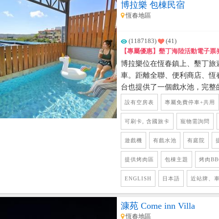
博拉樂 包棟民宿
恆春地區
(1187183)
(41)
【專屬優惠】墾丁海陸活動電子票
博拉樂位在恆春鎮上、墾丁旅
車。距離全聯、便利商店、恆
台也提供了一個戲水池，完整
樂戲水。民宿內也是滿滿的設
設有空房表
專屬免費停車+共用
房、有電動麻將桌、PS5遊戲
都配置50吋以上的聯網電視和免費的
可刷卡, 含國旅卡
寵物需詢問
遊戲機
有戲水池
有庭院
提供烤肉區
包棟主題
烤肉BB
ENGLISH
日本語
近站牌、
漮苑 Come inn Villa
恆春地區