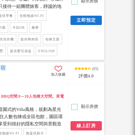
顯示房價
只接待一組團體旅客，靜謐的地
的鄉村生活，打造室內外放鬆的
提供早餐
全館無線WI-FI
立即預定
OK及電動麻將，戶外泳池環境打
休閒備料區，可以在此盡興的享
約風
卡拉OK
麻將
與華麗，令人有無比的大享受，
供洗衣機
提供烤肉區
包棟主題
能錯過一家Villa給你們的度假
婚禮，女生一定非常滿意~
墅
提供嬰兒澡盆
ENGLISH
民宿
(65)
加入收藏
評價4.8
 × BBQ空間 8～20人包棟大空間。來電
顯示房價
園式的Villa風格，規劃為星光
入住人數包棟或全區包館，園區環
享受到很好的隱私空間與景觀造
線上訂房
SPA戲水池，也有烤肉區與涼
館無線WI-FI
無提供刷卡