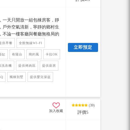
，一天只開放一組包棟房客，靜
，戶外空氣清新，寧靜的鄉村生
，不論一樓客廳與餐廳無格局的
，都是令人有無比的享受，您可
提供早餐
全館無線WI-FI
立即預定
錯過Villa給你們的度假享受。
浴缸
有陽台
簡約風
卡拉OK
供洗衣機
提供烤肉區
提供廚房
BQ
獨棟別墅
提供嬰兒澡盆
(39)
加入收藏
評價5