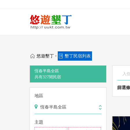
›
悠遊墾丁
墾丁民宿列表
恆春半島全區
共有
327
間
民宿
篩選
地區
恆春半島全區
主題