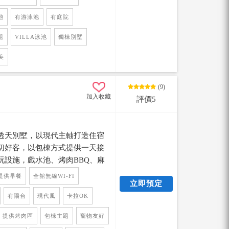
備可供利用，園區內種植了許多
氣清新，蟲鳴生態，鳥語花香，
池
有游泳池
有庭院
簡約的木質家具顯現出獨特風
題
VILLA泳池
獨棟別墅
真正可以讓人放鬆度假的空間，
到這裡的旅人能感受到恆春四季
美
(9)
加入收藏
評價5
透天別墅，以現代主軸打造住宿
切好客，以包棟方式提供一天接
玩設施，戲水池、烤肉BBQ、麻
司旅遊、朋友同遊都很適合來旅
提供早餐
全館無線WI-FI
立即預定
來墾丁包棟度假的好地點喔~
有陽台
現代風
卡拉OK
提供烤肉區
包棟主題
寵物友好