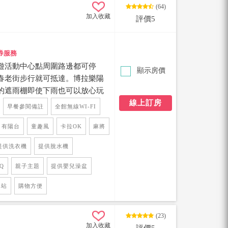
(64)
加入收藏
評價5
券服務
遊活動中心點周圍路邊都可停
顯示房價
春老街步行就可抵達。博拉樂陽
的遮雨棚即使下雨也可以放心玩
備，前庭雨遮烤肉空間、提供廚
線上訂房
早餐參閱備註
全館無線WI-FI
機與四十幾款派對遊戲，每間房間
Netflix與Disney+喔。
有陽台
童趣風
卡拉OK
麻將
提供洗衣機
提供脫水機
Q
親子主題
提供嬰兒澡盆
車站
購物方便
(23)
加入收藏