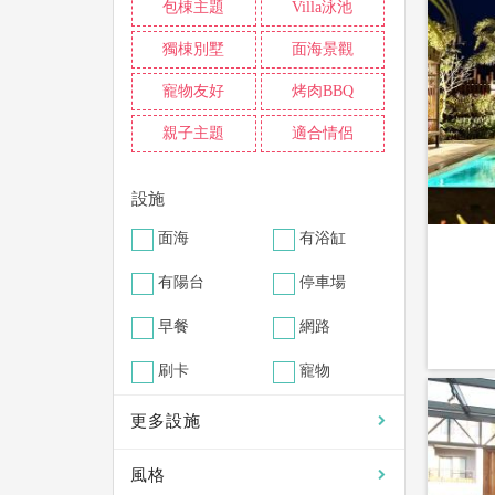
包棟主題
Villa泳池
獨棟別墅
面海景觀
寵物友好
烤肉BBQ
親子主題
適合情侶
設施
面海
有浴缸
有陽台
停車場
早餐
網路
刷卡
寵物
更多設施
風格