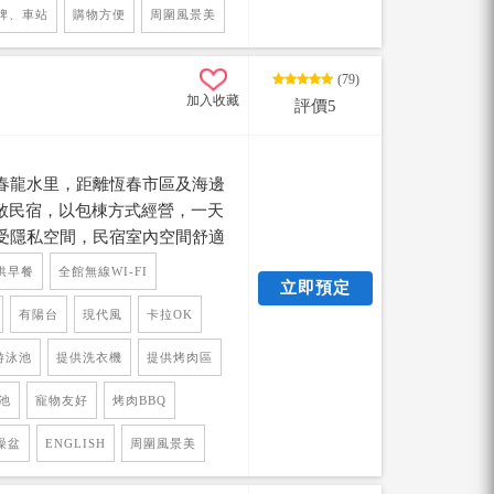
牌、車站
購物方便
周圍風景美
(79)
加入收藏
評價5
春龍水里，距離恆春市區及海邊
棟寬敞民宿，以包棟方式經營，一天
受隱私空間，民宿室內空間舒適
、麻將、廚房使用，戶外提供泳
供早餐
全館無線WI-FI
立即預定
高級享受，客房空間寬敞，有部
樂回到民宿還可以泡澡放鬆，老
有陽台
現代風
卡拉OK
民宿沒煩惱！
游泳池
提供洗衣機
提供烤肉區
泳池
寵物友好
烤肉BBQ
澡盆
ENGLISH
周圍風景美