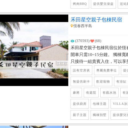
烤肉BBQ
提供嬰兒澡盆
近站
禾田星空親子包棟民宿
恆春西半島
(370593)
(68)
禾田星空親子包棟民宿位於恆
開車只需10~15分鐘。 獨
只接待一組貴賓入住，可以享
寬敞，設備俱全，提供KTV
設有空房表
專屬免費車位
提
池、烤肉區，真的是貴賓級的
份客房提供浴缸設備，出遊玩
無提供刷卡
歡迎寵物
有浴缸
闆細心準備周全，讓旅客入住
麻將
有庭院
有戲水池
有
提供廚房
包棟主題
VILLA
親子主題
獨棟別墅
提供嬰兒