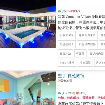
(35664)
(2)
漮苑 Come inn Villa位於
的度假包棟，專屬停車位，中
池燈閃爍，營造出浪漫氣氛的
愉悅的度假空間與設備，住宿
設有空房表
專屬免費車位
無
廳娛樂室，有大空間的沙發座
設備、電動麻將，輕食料理吧
無提供刷卡
不得攜帶寵物
簡
派。 房型規劃雙人房、四人
有游泳池
有庭院
提供烤肉區
大床墊，空間寬敞又舒適，每
們可以盡興的玩樂，有長輩及
VILLA泳池
獨棟別墅
烤肉B
恆春市區購物很便利，優先入住新
墾丁 夏苑旅宿
恆春地區
(1177958)
(397)
包棟、烤肉戲水、電動麻將、活動
夏苑旅宿坐落於墾丁恆春鎮上