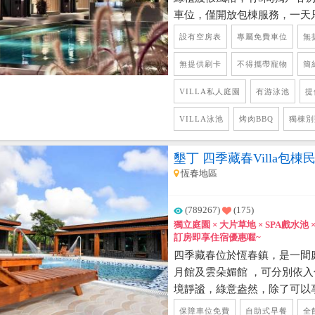
車位，僅開放包棟服務，一天
理環境，私人度假空間，寧靜
設有空房表
專屬免費車位
無
寬敞舒適環境，客廳提供卡拉
造峇里島度假風，烤肉區營造
無提供刷卡
不得攜帶寵物
簡
用美食，椛嶼別院非常的舒爽
VILLA私人庭園
有游泳池
提
可以計劃度假的型式，但您絕不
享受。這裡好適合求婚和戶外
VILLA泳池
烤肉BBQ
獨棟別
墾丁 四季藏春Villa包棟
恆春地區
(789267)
(175)
獨立庭園 × 大片草地 × SPA戲水池
訂房即享住宿優惠喔~
四季藏春位於恆春鎮，是一間庭
月館及雲朵媚館 ，可分別依
境靜謐，綠意盎然，除了可以
景之外，民宿內還有一座漂亮的
保障車位免費
自助式早餐
全