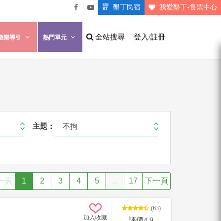
墾丁民宿
我愛墾丁-售票中心
悠遊
悠遊
墾丁
墾丁
全站搜尋
登入/註冊
遊樂導引
熱門單元
粉絲
影片
團
介紹
不拘
主題：
一頁
1
2
3
4
5
...
17
下一頁
(63)
加入收藏
評價4.9