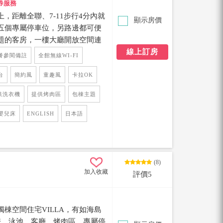
券服務
，距離全聯、7-11步行4分內就
顯示房價
五個專屬停車位，另路邊都可便
題的客房，一樓大廳開放空間連
前庭烤肉區，可以輕鬆容納15
線上訂房
餐參閱備註
全館無線WI-FI
四十幾款派對遊戲、KTV歡唱設
全館所有電視皆為聯網電視、提
台
簡約風
童趣風
卡拉OK
限看。滿滿的包棟設備讓您在民宿呆一整
供洗衣機
提供烤肉區
包棟主題
嬰兒床
ENGLISH
日本語
(8)
加入收藏
評價5
棟空間住宅VILLA，有如海島
房，泳池、客廳、烤肉區、專屬停