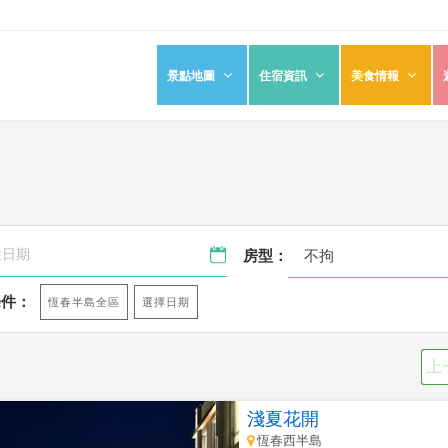
景點地圖
住宿資訊
美食情報
不拘
房型：
條件：
選擇日期
恆春半島全區
上
淺夏花開
恆春西半島