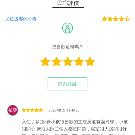
民宿評價
您也可以利用這幾個常用的網路ATM匯款： [
郵局ATM
]、 [
彰銀
18位遊客的心得
ATM
]、 [
一銀ATM
]
(以上三個銀行網路ATM只是方便網友直接連結，並不代表民
宿有提供該銀行匯款帳號喔。) 匯入任何款項後，請記得與業者
連絡喔！
您喜歡這裡嗎？
撰寫評論
2025-08-21 11:48:25
入住了多拉a夢小孩很喜歡的主題房還有溜滑梯，小孩
很開心 床很大睡三個人都沒問題，浴室很大房間很舒