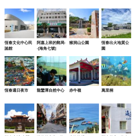
民宿地點很好，離恆春鎮很近，房間乾淨，還有泳池
跟卡啦OK及BBQ的烤肉區，戶外還有一片廣大的草
地，是度假放鬆心情的好地方，且位在鄉間小路裡，
晚上睡覺特別安靜。還有，老闆人很好，小朋友的水
壺忘了拿，還親自幫我們送到台南，實在太感謝了
恆春文化中心民
阿嘉上班的郵局-
猴洞山公園
恆春出火地質公
謠館
-[海角七號]
園
from google
2023-05-29 07:46:01
CP值很高的民宿，民宿備有烤肉區、涼亭、游泳池、
卡拉OK、廚房、大冰箱、住宿空間5間4人房、3間2
恆春週日夜市
龍鑾潭自然中心
赤牛嶺
萬里桐
人房⋯⋯ 包棟可住20人以上！ 算是相當的划算，下
次有機會要來墾丁包棟會再次選擇這裡！ 民宿老闆也
非常的客氣、也很熱情！值得在此推薦給大家。
from google