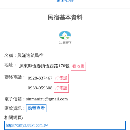
更多心得
遊散步吃美食（臭豆腐超好吃）
from google
民宿基本資料
2024-09-07 18:06:56
民宿寬廣，乾淨 老闆人很好又服務一級棒服務周到
民宿裡應有盡有，價錢也是很平價。 停車也方便唷超
名稱：興滿逸筑民宿
推 讚讚讚
地址：
屏東縣恆春鎮恆西路170號
看地圖
聯絡電話：
0928-837467
打電話
2024-08-27 01:25:07
0939-059308
打電話
房間數蠻多的，2樓也有小遊樂區。 還有2間大房間都
有溜滑梯，很適合家庭出遊包棟。 客廳也很大，三五
電子信箱：sinmanizu@gmail.com
好友可以在這小酌聊天很舒適。 後院有大泳池，孩子
匯款資訊：
點我查看
們玩得超開心。 出門購物吃飯也蠻近的，不用花太多
相關網頁:
時間。
https://xmyz.uukt.com.tw
from google