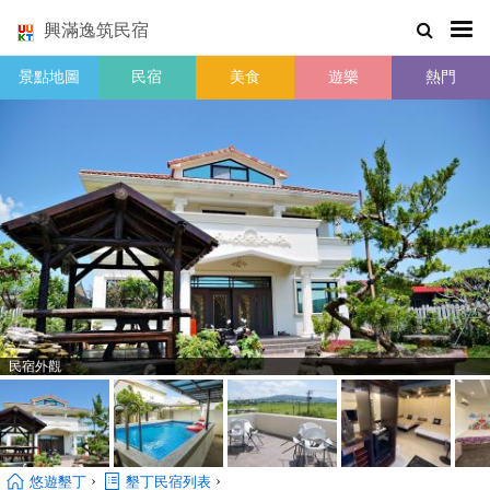
興滿逸筑民宿
景點地圖
民宿
美食
遊樂
熱門
民宿外觀
›
›
悠遊墾丁
墾丁民宿列表