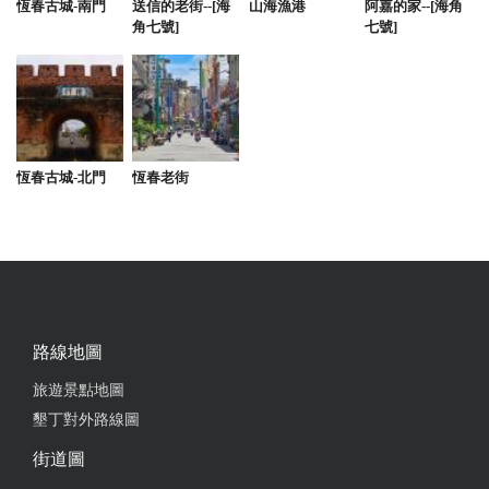
恆春古城-南門
送信的老街--[海
山海漁港
阿嘉的家--[海角
2023-05-26 04:39:29
角七號]
七號]
CP值極高 親切和善的老闆 有家的感覺 環境清幽 適合
悠活的您！
from google
恆春古城-北門
恆春老街
2023-02-21 19:27:56
民宿環境很棒，房間很乾淨，老闆人很親切，服務超
棒！住起來超舒適！我們玩得很開心，謝謝老闆提供
這麼讚的服務品質，大推
from google
路線地圖
旅遊景點地圖
2022-11-03 01:39:23
墾丁對外路線圖
室內溫馨，戶外庭園大空間，適合包棟來玩，只不過
街道圖
這個季節風太大，不敢下游泳池玩水。