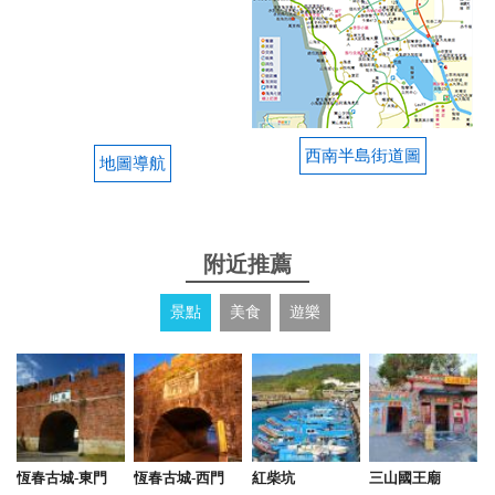
2024-06-09 17:00:52
民宿地點很好，老闆很親切 游泳池很乾淨 還有卡啦
OK及BBQ的烤肉區， 戶外還有一片廣大的草地 ，是
度假放鬆心情的好地方
西南半島街道圖
地圖導航
from google
2023-10-16 20:32:58
附近推薦
10/14-10/15來這邊遊玩 入住這邊 非常非常棒！我再
景點
美食
遊樂
說一次我們20人包棟！ 感覺非常好，也非常棒 下次
一定還會再來 裡面有游泳池，卡拉ok等設施！ 非常
好
from google
恆春古城-東門
恆春古城-西門
紅柴坑
三山國王廟
2023-09-26 19:40:56