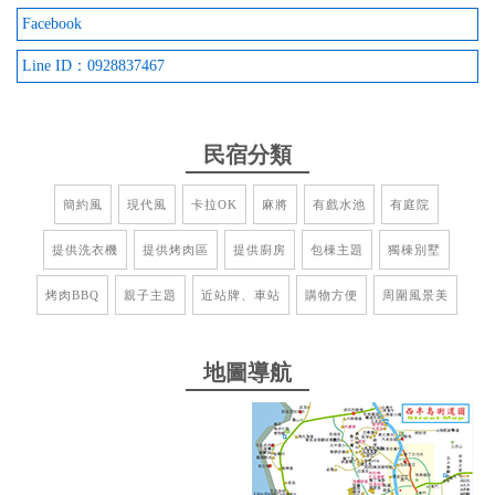
Facebook
Line ID：0928837467
2024-08-16 19:03:58
3年前原本要入住，因為疫情爆發只好取消，今年終
於入住了。 到墾丁時，雨不停的下，致電給老闆詢問
民宿分類
能否提前check in，沒想到老闆說他正想詢問我們是
否要提前入住，人真的太好了。 老闆真的非常親切，
簡約風
現代風
卡拉OK
麻將
有戲水池
有庭院
民宿環境也很舒適，烤肉、打麻將、泳池玩水、唱
KTV，大家都玩得非常開心，還有可愛的貓貓
提供洗衣機
提供烤肉區
提供廚房
包棟主題
獨棟別墅
from google
烤肉BBQ
親子主題
近站牌、車站
購物方便
周圍風景美
2024-06-30 16:24:16
地圖導航
離恆春市區很近，補貨方便 獨棟別墅又有前後院 非
常有自己的隱私感 每個房間也都非常明亮
from google