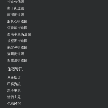
街道分佈圖
from google
墾丁街道圖
南灣街道圖
船帆石街道圖
2019-10-29 21:55:32
恆春鎮街道圖
有一褈回家的感覺 有天當你失了方向 就回來這裡找
西南半島街道圖
尋 另一真實的自己。。。待續
後壁湖街道圖
鵝鑾鼻街道圖
滿州街道圖
四重溪街道圖
住宿資訊
星級飯店
民宿資訊
親子主題
情侶主題
包棟民宿