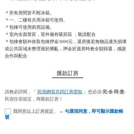
＊所有房間皆不附冰箱。
＊一、二樓有共用冰箱可使用。
＊包棟可使用廚房設備。
＊室內全面禁菸，室外備有吸菸區 ，敬請配合
＊包棟會額外收取包棟押金3000元，退房後若無物品遺失損壞
或公共區域未整理過於髒亂，押金於退房時會全額歸還，感謝
合作與配合
匯款訂房
請務必詳閱，「
民宿網頁共同訂房需知
」您必須
‧完‧全‧同‧意‧
民宿住宿規定，再匯款訂房！
我同意以上訂房規定。
← 勾選我同意，即可顯示匯款帳
號
郵局 代號﹕700 帳號﹕0071461-0007637 戶名﹕殷秀杏