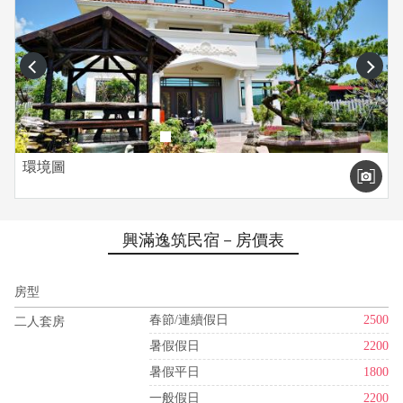
prev
next
環境圖
興滿逸筑民宿－房價表
房型
春節/連續假日
2500
二人套房
暑假假日
2200
暑假平日
1800
一般假日
2200