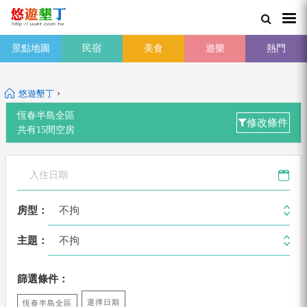
景點地圖
民宿
美食
遊樂
熱門
›
悠遊墾丁
恆春半島全區
修改條件
共有
15
間
空房
不拘
房型：
不拘
主題：
篩選條件：
選擇日期
恆春半島全區