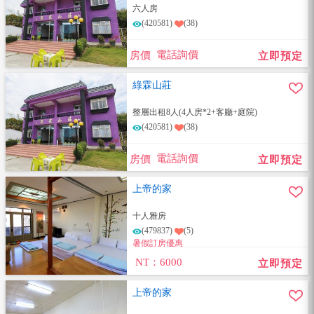
六人房
(420581)
(38)
電話詢價
房價
立即預定
綠霖山莊
整層出租8人(4人房*2+客廳+庭院)
(420581)
(38)
電話詢價
房價
立即預定
上帝的家
十人雅房
(479837)
(5)
暑假訂房優惠
NT：6000
立即預定
上帝的家