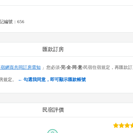
記編號：656
匯款訂房
民宿網頁共同訂房需知
」您必須
‧完‧全‧同‧意‧
民宿住宿規定，再匯款訂
房規定。
← 勾選我同意，即可顯示匯款帳號
號：700 戶名：陳惠珍 帳號：0021469-0114561
民宿評價
常用的網路ATM匯款： [
郵局ATM
]、 [
彰銀ATM
]、 [
一銀ATM
]
路ATM只是方便網友直接連結，並不代表民宿有提供該銀行匯款帳
款項後，請記得與業者連絡喔！