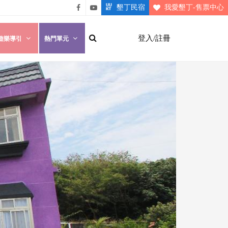
墾丁民宿
我愛墾丁-售票中心
悠遊
悠遊
墾丁
墾丁
登入/註冊
遊樂導引
熱門單元
粉絲
影片
團
介紹