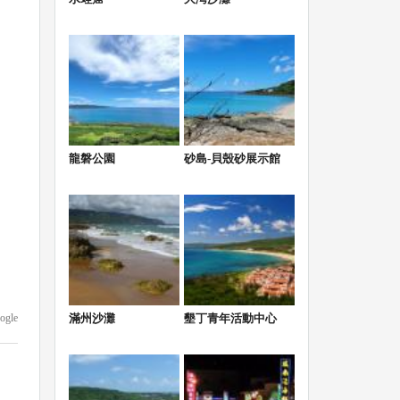
龍磐公園
砂島-貝殼砂展示館
滿州沙灘
墾丁青年活動中心
ogle