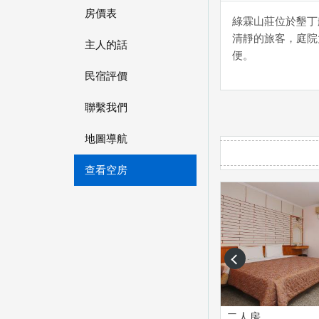
房價表
綠霖山莊位於墾丁
清靜的旅客，庭院
主人的話
便。
民宿評價
聯繫我們
地圖導航
查看空房
prev
二人房