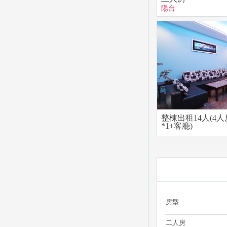
陽台
整棟出租14人(4人
*1+客廳)
房型
二人房