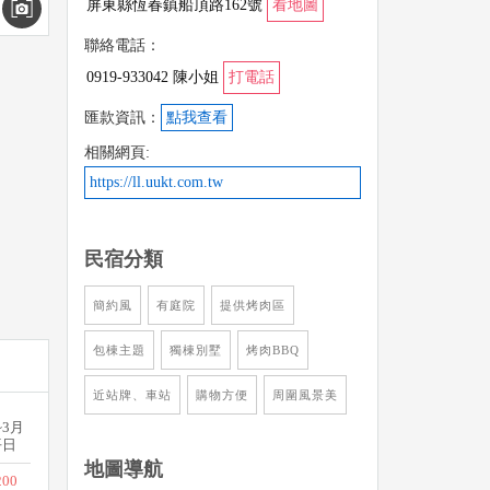
屏東縣恆春鎮船頂路162號
看地圖
聯絡電話：
0919-933042 陳小姐
打電話
匯款資訊：
點我查看
相關網頁:
https://ll.uukt.com.tw
民宿分類
簡約風
有庭院
提供烤肉區
包棟主題
獨棟別墅
烤肉BBQ
近站牌、車站
購物方便
周圍風景美
~3月
平日
地圖導航
200