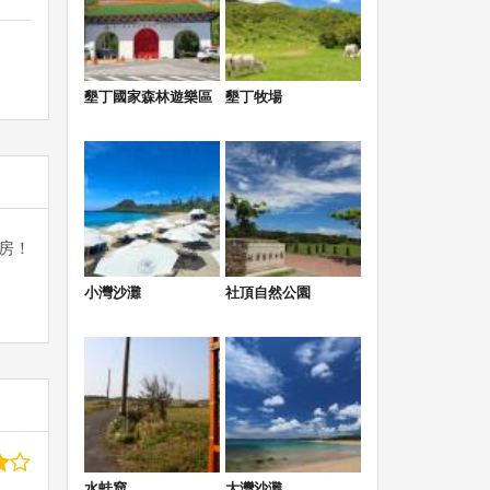
墾丁國家森林遊樂區
墾丁牧場
房！
小灣沙灘
社頂自然公園
號
水蛙窟
大灣沙灘