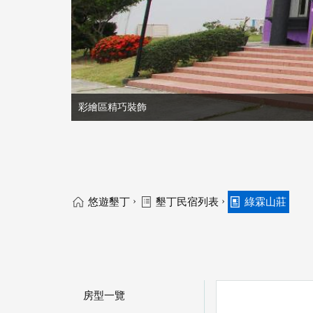
彩繪區精巧裝飾
›
›
悠遊墾丁
墾丁民宿列表
綠霖山莊
房型一覽