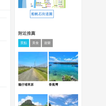
船帆石街道圖
附近推薦
景點
美食
遊樂
籠仔埔草原
香蕉灣