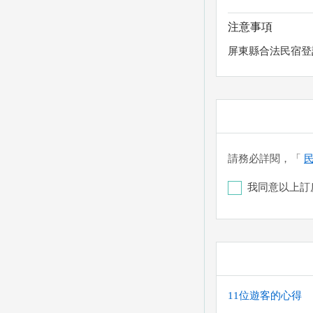
注意事項
屏東縣合法民宿登
請務必詳閱，「
我同意以上訂
台中工業區郵局 代
您也可以利用這幾個
(以上三個銀行網
喔。) 匯入任何
11位遊客的心得