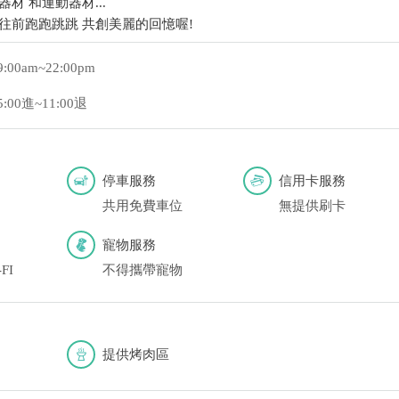
材 和運動器材...
往前跑跑跳跳 共創美麗的回憶喔!
9:00am~22:00pm
5:00進~11:00退
停車服務
信用卡服務
共用免費車位
無提供刷卡
寵物服務
FI
不得攜帶寵物
提供烤肉區