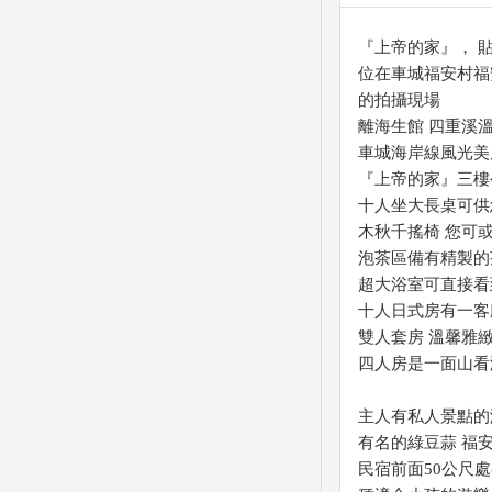
『上帝的家』， 
位在車城福安村福
的拍攝現場
離海生館 四重溪溫
車城海岸線風光美麗
『上帝的家』三樓公
十人坐大長桌可供您
木秋千搖椅 您可或
泡茶區備有精製的
超大浴室可直接看到
十人日式房有一客
雙人套房 溫馨雅
四人房是一面山看
主人有私人景點的
有名的綠豆蒜 福
民宿前面50公尺