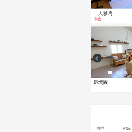
十人雅房
陽台
prev
環境圖
房型
春節