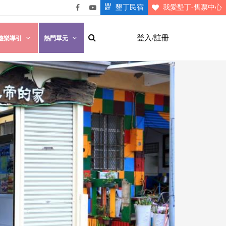
墾丁民宿
我愛墾丁-售票中心
悠遊
悠遊
墾丁
墾丁
登入/註冊
遊樂導引
熱門單元
粉絲
影片
團
介紹