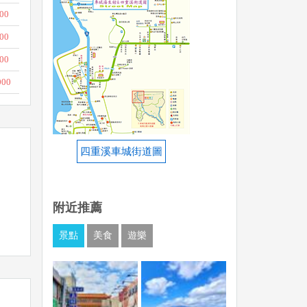
00
00
00
000
四重溪車城街道圖
附近推薦
景點
美食
遊樂