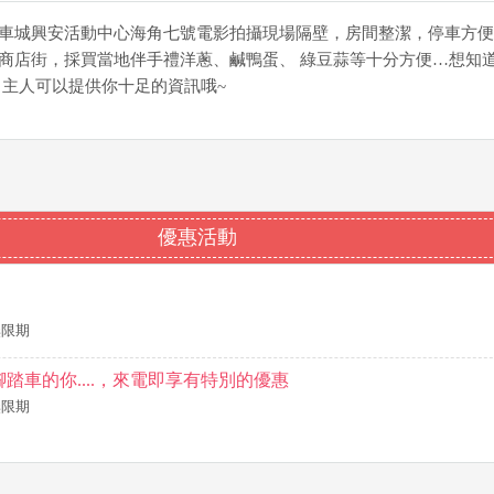
車城興安活動中心海角七號電影拍攝現場隔壁，房間整潔，停車方便
商店街，採買當地伴手禮洋蔥、鹹鴨蛋、 綠豆蒜等十分方便…想知
，主人可以提供你十足的資訊哦~
優惠活動
~無限期
踏車的你....，來電即享有特別的優惠
~無限期