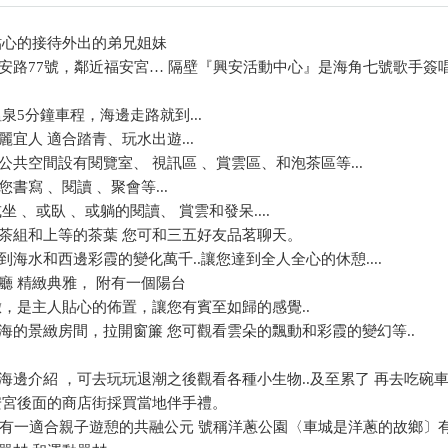
貼心的接待外出的弟兄姐妹
安路77號，鄰近福安宮… 隔壁『興安活動中心』是海角七號歌手簽
泉5分鐘車程，海邊走路就到...
宜人 適合踏青、玩水出遊...
共空間設有閱覽室、 視訊區 、賞雲區、和泡茶區等...
書寫 、閱讀 、聚會等...
坐 、或臥 、或躺的閱讀、 賞雲和發呆....
茶組和上等的茶葉 您可和三五好友品茗聊天。
海水和西邊彩霞的變化萬千..讓您達到全人全心的休憩....
廳 精緻典雅， 附有一個陽台
緻，是主人貼心的佈置，讓您有賓至如歸的感覺..
海的景緻房間，拉開窗簾 您可觀看雲朵的飄動和彩霞的變幻等..
海邊介紹 ，可去玩玩退潮之後觀看各種小生物..及至累了 再去吃碗
安宮後面的商店街採買當地伴手禮。
處有一適合親子遊憩的共融公元 號稱洋蔥公園〈車城是洋蔥的故鄉〕