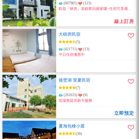
(607901)
(123)
歡迎『林房』老顧客回娘家囉~住宿可享優惠
300元。(限電話訂房)
線上訂房
大樹房民宿
(5)
(421711)
(13)
平日住宿優惠中
後壁湖 里夏民宿
(7)
(261633)
(9)
現場無提供刷卡服務
立即預定
夏海包棟小屋
(39)