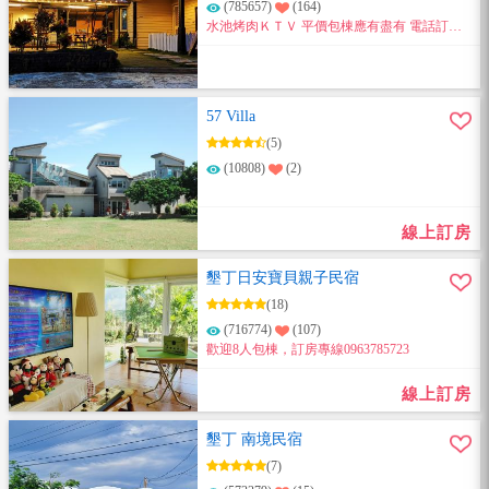
(785657)
(164)
水池烤肉ＫＴＶ 平價包棟應有盡有 電話訂房
0987736725
57 Villa
(5)
(10808)
(2)
線上訂房
墾丁日安寶貝親子民宿
(18)
(716774)
(107)
歡迎8人包棟，訂房專線0963785723
線上訂房
墾丁 南境民宿
(7)