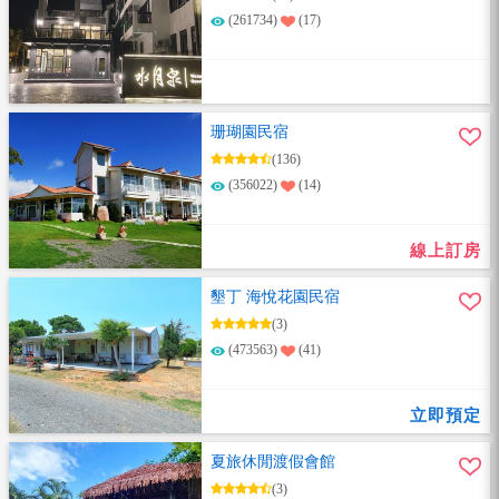
(261734)
(17)
珊瑚園民宿
(136)
(356022)
(14)
線上訂房
墾丁 海悅花園民宿
(3)
(473563)
(41)
立即預定
夏旅休閒渡假會館
(3)