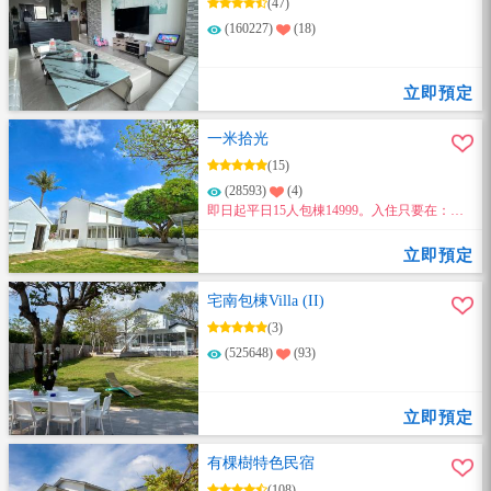
(47)
(160227)
(18)
立即預定
一米拾光
(15)
(28593)
(4)
即日起平日15人包棟14999。入住只要在：臉
書粉絲團、地標打卡(2擇1) 享有超值優惠~
立即預定
宅南包棟Villa (II)
(3)
(525648)
(93)
立即預定
有棵樹特色民宿
(108)