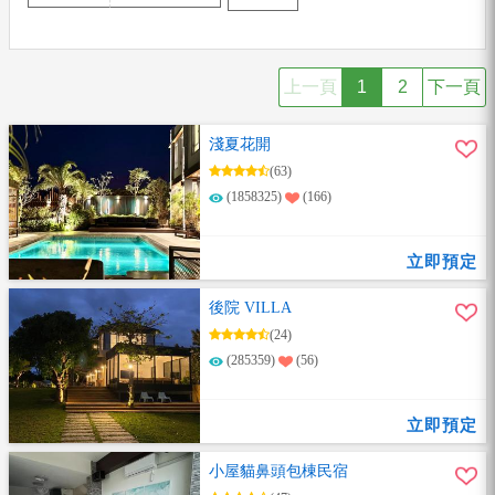
上一頁
1
2
下一頁
淺夏花開
(63)
(1858325)
(166)
立即預定
後院 VILLA
(24)
(285359)
(56)
立即預定
小屋貓鼻頭包棟民宿