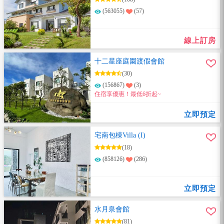
(563055)
(57)
線上訂房
十二星座庭園渡假會館
(30)
(156867)
(3)
住宿享優惠！最低6折起~
立即預定
宅南包棟Villa (I)
(18)
(858126)
(286)
立即預定
水月泉會館
(81)