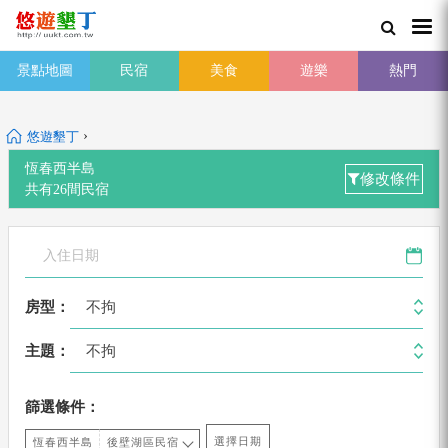
景點地圖
民宿
美食
遊樂
熱門
›
悠遊墾丁
恆春西半島
修改條件
共有
26
間
民宿
不拘
房型：
不拘
主題：
篩選條件：
選擇日期
恆春西半島
後壁湖區民宿