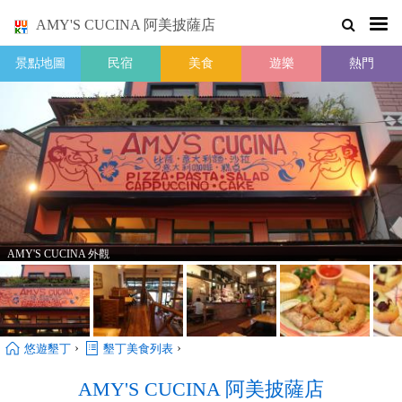
AMY'S CUCINA 阿美披薩店
景點地圖
民宿
美食
遊樂
熱門
AMY'S CUCINA 外觀
›
›
悠遊墾丁
墾丁美食列表
AMY'S CUCINA 阿美披薩店