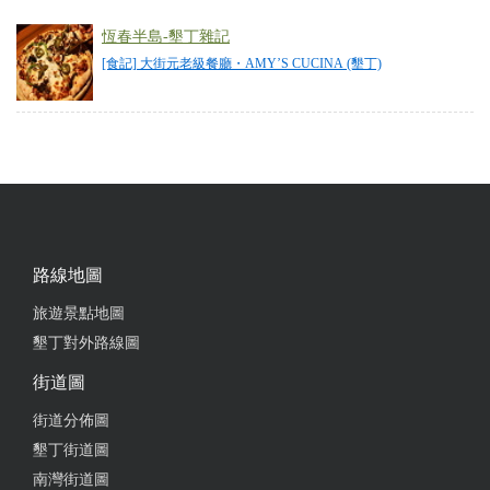
恆春半島-墾丁雜記
[食記] 大街元老級餐廳・AMY’S CUCINA (墾丁)
路線地圖
旅遊景點地圖
墾丁對外路線圖
街道圖
街道分佈圖
墾丁街道圖
南灣街道圖