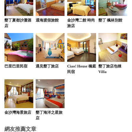
墾丁夏都沙灘酒
通海渡假旅館
金沙灣二館 時尚
墾丁 楓林別館
店
旅店
巴里巴里民宿
遇見墾丁旅店
Ciao! House 橋庭
墾丁旅店包棟
民宿
Villa
金沙灣海景旅店
墾丁海洋之星旅
店
網友推薦文章