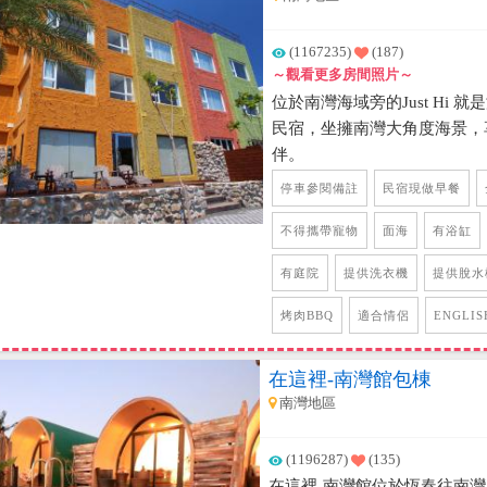
(1167235)
(187)
～觀看更多房間照片～
位於南灣海域旁的Just Hi
民宿，坐擁南灣大角度海景，
伴。
停車參閱備註
民宿現做早餐
不得攜帶寵物
面海
有浴缸
有庭院
提供洗衣機
提供脫水
烤肉BBQ
適合情侶
ENGLIS
在這裡-南灣館包棟
南灣地區
(1196287)
(135)
在這裡-南灣館位於恆春往南