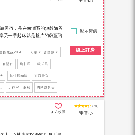
評價4.8
 就是海民宿，是在南灣區的無敵海景
顯示房價
享受一早起床就是整片的蔚藍陪
線上訂房
全館無線WI-FI
可刷卡, 含國旅卡
有陽台
鄉村風
歐式風
機
提供烤肉區
面海景觀
H
近站牌、車站
周圍風景美
(30)
加入收藏
評價4.9
灣路上，A棟小屋的外觀以圓弧形