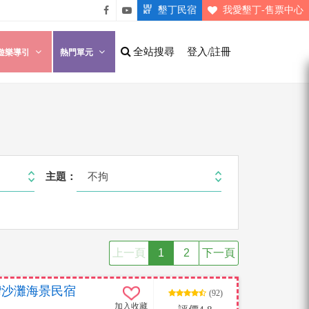
墾丁民宿
我愛墾丁-售票中心
悠遊
悠遊
墾丁
墾丁
全站搜尋
登入/註冊
遊樂導引
熱門單元
粉絲
影片
團
介紹
不拘
主題：
上一頁
1
2
下一頁
南灣沙灘海景民宿
(92)
加入收藏