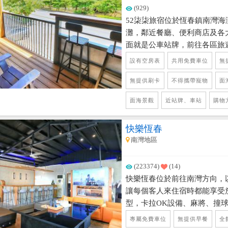
(929)
52柒柒旅宿位於恆春鎮南灣海
灘，鄰近餐廳、便利商店及各
面就是公車站牌，前往各區旅
淨舒適的住宿環境，採自助入
設有空房表
共用免費車位
無
入住體驗，住宿前管家會告知
以一路安心旅行。 房間設置
無提供刷卡
不得攜帶寵物
面
人房及四人房，面海區房價親
面海景觀
近站牌、車站
購物
論是情侶旅行、好友出遊或親
宿也有經營水上活動，住宿也
快樂恆春
優惠），讓您一次享受住宿、
南灣地區
精彩的墾丁之旅。 恆春半島
求的住宿品質真的很重要，52
(223374)
(14)
快樂恆春位於前往南灣方向，
讓每個客人來住宿時都能享受
型，卡拉OK設備、麻將、撞
池、烤肉區、簡易廚房，好多
專屬免費車位
無提供早餐
全
樂，房間房型都有設置獨立衛