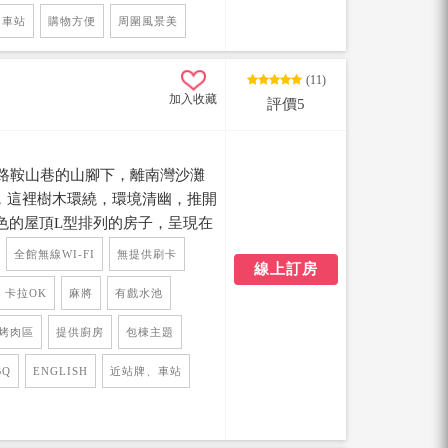
、車站
購物方便
周圍風景美
(11)
加入收藏
評價5
灣路鞍山巷的山腳下，離南灣沙灘
達，這裡樹木環繞，環境清幽，推開
色的屋頂L型排列的房子，呈現在
年的時間和心血打造，房屋內全
全館無線WI-FI
無提供刷卡
線上訂房
具配上暖色系的地磚，簡約的布
人一種很溫暖的感覺。 民宿是採
卡拉OK
麻將
有戲水池
隱私空間，民宿主人準備的設備
烤肉區
提供廚房
包棟主題
大戲水池、戶外庭院、烤肉區、
客廳及客房，應有盡有的設施讓旅
BQ
ENGLISH
近站牌、車站
還可以在庭院聽水池中青蛙唱歌，
星，悠閒與朋友談天說地的度過