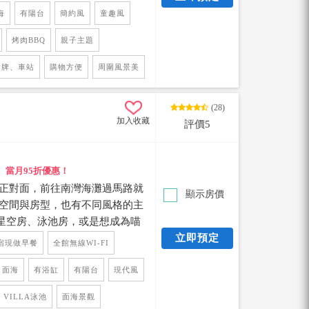
便利，歡迎你們來旅行。
海
有陽台
簡約風
童趣風
烤肉BBQ
親子主題
站牌、車站
購物方便
周圍風景美
(28)
加入收藏
評價5
、當月95折優惠！
灣面海正對面，前往南灣海灘過馬路就
顯示房價
林空間與房型，也有不同風格的主
星空房、泳池房，或是想成為喵
，通通都能滿足，一樓區域有設
立即預定
宿現做早餐
全館無線WI-FI
使用水池娛樂，享受專屬包棟。
作精緻早午餐，以及部分房型有
面海
有浴缸
有陽台
現代風
要入住海景陽台房、泳池房及星空房
VILLA泳池
面海景觀
SPA一位，讓身心靈所有疲憊都解