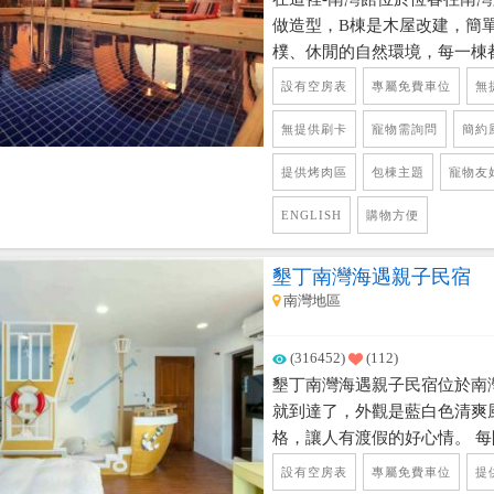
做造型，B棟是木屋改建，簡
樸、休閒的自然環境，每一棟
獨戶進出房間、戲水池、烤肉
設有空房表
專屬免費車位
無
境，傍晚還可欣賞美麗的西面
宿附近還有多項陸上活動可以
無提供刷卡
寵物需詢問
簡約
南灣沙灘開車3分鐘，是個非
提供烤肉區
包棟主題
寵物友
ENGLISH
購物方便
墾丁南灣海遇親子民宿
南灣地區
(316452)
(112)
墾丁南灣海遇親子民宿位於南
就到達了，外觀是藍白色清爽
格，讓人有渡假的好心情。 
風及親子風打造，頂樓Kitt
設有空房表
專屬免費車位
提
景，到了傍晚可坐在陽台欣賞