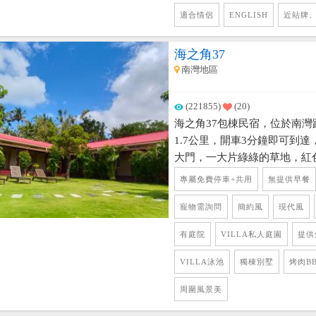
放喔~
適合情侶
ENGLISH
近站牌
海之角37
南灣地區
(221855)
(20)
海之角37包棟民宿，位於南
1.7公里，開車3分鐘即可到
大門，一大片綠綠的草地，紅
眼前，原屋主來自法國，用一
專屬免費停車+共用
無提供早餐
部重新裝潢，用進口的柚木家
置，透露出濃濃的鄉村風，給
寵物需詢問
簡約風
現代風
包棟經營方式，度假環境又有
有庭院
VILLA私人庭園
提供
非常齊全，規劃專屬停車位、
麻將、KTV、廚房、餐廳，
VILLA泳池
獨棟別墅
烤肉B
客享受放鬆的假期。 夏天時
周圍風景美
晚上在花園仰望星空閃爍的星
愉快的時光。