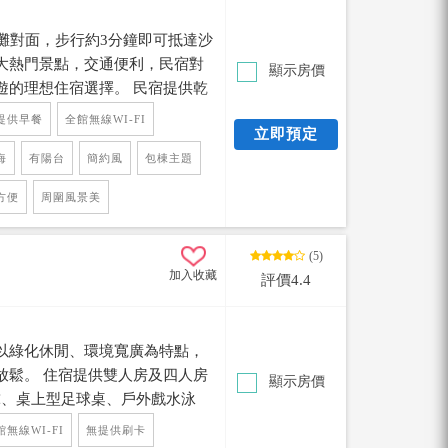
灘對面，步行約3分鐘即可抵達沙
大熱門景點，交通便利，民宿對
顯示房價
遊的理想住宿選擇。 民宿提供乾
住，讓旅客享有更自由、便利的
提供早餐
全館無線WI-FI
立即預定
入住流程，讓旅客前往墾丁時可
一樓及二樓共四間房，房型包含雙
海
有陽台
簡約風
包棟主題
民，適合有住宿預算考量者，不
方便
周圍風景美
子家庭，都能找到適合的房型 民
可搭配水上活動（水上活動獨享
玩水與度假的樂趣，輕鬆規劃最
(5)
加入收藏
旅宿上千家，如何找到一家符合需
評價4.4
柒柒旅宿小編分享給你們~
以綠化休閒、環境寬廣為特點，
放鬆。 住宿提供雙人房及四人房
顯示房價
球、桌上型足球桌、戶外戲水泳
娛樂設施給大人小孩充份時間玩
館無線WI-FI
無提供刷卡
浴缸及戶外陽台，讓住宿不只是