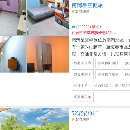
南灣星空輕旅
南灣地區
(205656)
(9)
住宿打卡或按讚優惠100元
南灣星空輕旅位於南灣北區，台
有一家7-11超商，至恆春市
程，交通非常方便。民宿房間
包棟住宿，頂樓還有免費星空
設有空房表
停車參閱備註
無
近觀龍鑾潭美麗的湖水，亦可
後方既是馬鞍山丘可供欣賞，
無提供刷卡
不得攜帶寵物
簡
民宿內提供烤肉區，備有烤肉
包棟主題
烤肉BBQ
提供嬰兒
BBQ。主人還有準備泡茶茶
用，讓你們度過一個悠閒的愜
周圍風景美
52柒柒旅宿
南灣地區