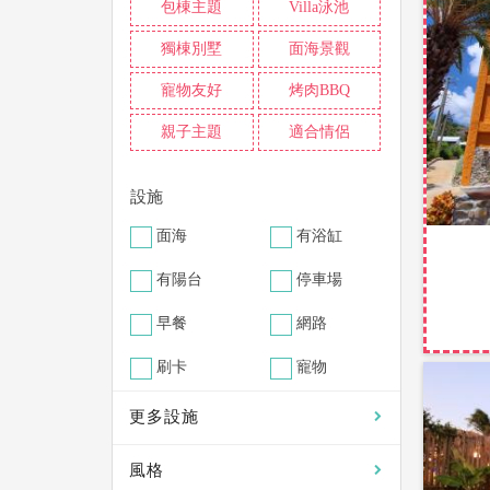
包棟主題
Villa泳池
獨棟別墅
面海景觀
寵物友好
烤肉BBQ
親子主題
適合情侶
設施
面海
有浴缸
有陽台
停車場
早餐
網路
刷卡
寵物
更多設施
風格