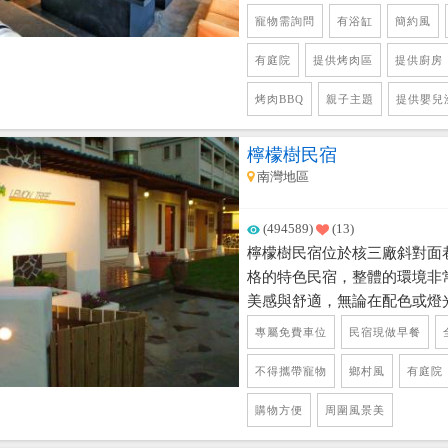
在室內空間，還有陽台空間可
寵物需詢問
有浴缸
簡約風
敞的戶外空間，有足夠的面積
有庭院
提供烤肉區
提供廚房
的家庭也是非常好的渡假，讓
喔。
烤肉BBQ
親子主題
提供嬰兒
檸檬樹民宿
南灣地區
(494589)
(13)
檸檬樹民宿位於核三廠斜對面
格的特色民宿，整體的環境非
美感與舒適，無論在配色或燈
失古樸的味道，來這裡可以感
專屬免費車位
民宿現做早餐
外除了單間訂房，也提供包棟服
開車只要1分鐘，墾丁大街7分
不得攜帶寵物
鄉村風
有庭院
購物方便
周圍風景美