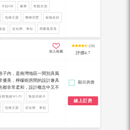
以乘涼，而戶外庭園有搖椅、寬
卡拉OK
麻將
有戲水池
可以休閒活動，對有小孩及長輩
包棟主題
獨棟別墅
寵物友好
旅遊渡假愉快的心情大大加分
澡盆
近站牌、車站
周圍風景美
(24)
加入收藏
評價4.7
巷子內，是南灣地區一間別具風
常優美，檸檬樹房間的設計兼具
顯示房價
光都非常柔和，設計概念中又不
受一份獨特的優閒渡假氣氛。 另
全館無線WI-FI
無提供刷卡
線上訂房
務(可住到18人)。距離南灣沙灘
鐘，後壁湖吃海鮮5分鐘~
包棟主題
近站牌、車站