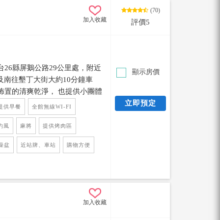
(70)
加入收藏
評價5
26縣屏鵝公路29公里處，附近
顯示房價
區及南往墾丁大街大約10分鐘車
佈置的清爽乾淨， 也提供小團體
屋及2處景觀休閒平臺，外面可以
立即預定
提供早餐
全館無線WI-FI
遠眺西面關山日落的美景，民宿
是一個溫馨而休閒的渡假選擇。
約風
麻將
提供烤肉區
器具、清洗檯，也可幫忙代訂
澡盆
近站牌、車站
購物方便
具、冰箱、麻將桌免費供房客使
意之旅~
加入收藏