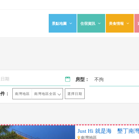
景點地圖
住宿資訊
美食情報
不拘
房型：
條件：
選擇日期
南灣地區
南灣地區全區
Just Hi 就是海 墾丁
南灣地區