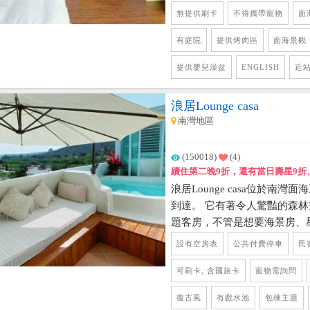
景地段是非常棒的選擇，交通
無提供刷卡
不得攜帶寵物
面
有庭院
提供烤肉區
面海景觀
提供嬰兒澡盆
ENGLISH
近
浪居Lounge casa
南灣地區
(150018)
(4)
續住第二晚9折，還有當日壽星9折
浪居Lounge casa位於南
到達。 它有著令人驚豔的森
題客房，不管是想要海景房、
星人一樣在奇特的空間裡流浪
設有空房表
公共付費停車
民
置一座戲水池，包棟房客可以
凡訂任何房型入住都可享用手
可刷卡, 含國旅卡
寵物需詢問
贈送紅酒跟芳療SPA喔~ 只
復古風
有戲水池
包棟主題
的旅客，即贈送40分鐘的芳療