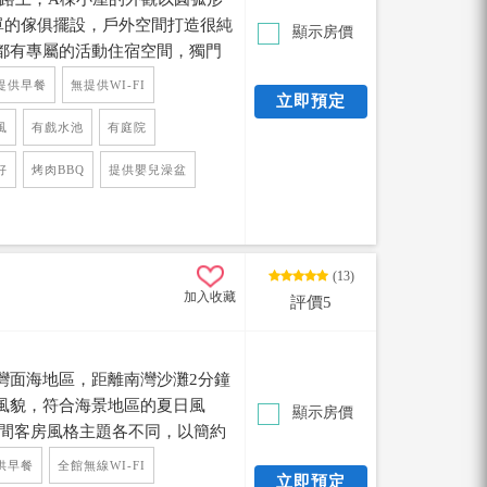
單的傢俱擺設，戶外空間打造很純
顯示房價
都有專屬的活動住宿空間，獨門
架，在這裡除了有休閒的自然環
提供早餐
無提供WI-FI
立即預定
夕陽夜景，而且停車很便利。 住
前往體驗玩樂，距離恆春市區、
風
有戲水池
有庭院
常便利的旅遊地點喔。
好
烤肉BBQ
提供嬰兒澡盆
(13)
加入收藏
評價5
灣面海地區，距離南灣沙灘2分鐘
風貌，符合海景地區的夏日風
顯示房價
每間客房風格主題各不同，以簡約
y海景四人房可以看到南灣整個海
供早餐
全館無線WI-FI
立即預定
日落的美景，住在美麗的南灣海