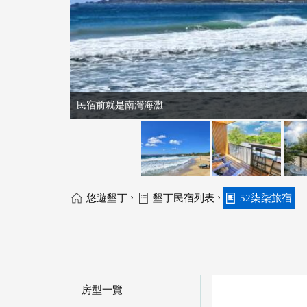
民宿前就是南灣海灘
›
›
悠遊墾丁
墾丁民宿列表
52柒柒旅宿
房型一覽