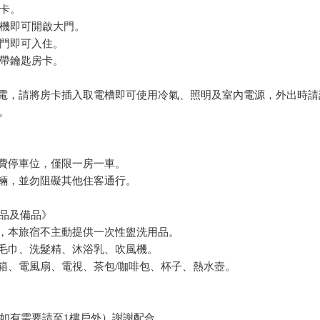
房卡。
禁機即可開啟大門。
房門即可入住。
攜帶鑰匙房卡。
取電，請將房卡插入取電槽即可使用冷氣、照明及室內電源，外出時請
。
免費停車位，僅限一房一車。
車輛，並勿阻礙其他住客通行。
品及備品》
策，本旅宿不主動提供一次性盥洗用品。
、毛巾、洗髮精、沐浴乳、吹風機。
冰箱、電風扇、電視、茶包/咖啡包、杯子、熱水壺。
菸（如有需要請至1樓戶外）謝謝配合。