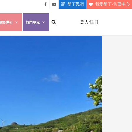
墾丁民宿
我愛墾丁-售票中心
悠遊
悠遊
墾丁
墾丁
登入/註冊
遊樂導引
熱門單元
粉絲
影片
團
介紹