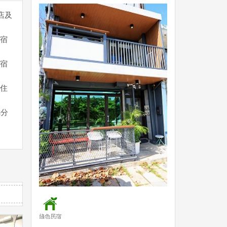
店及
宿
宿
住
編分