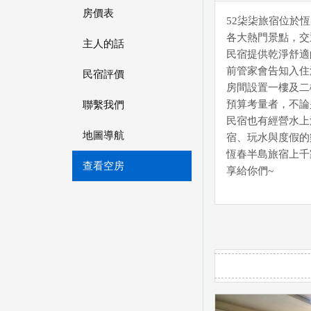
房價表
52柒柒旅宿位於
各大熱門景點，交
主人的話
民宿提供乾淨舒適
前管家會告知入住
民宿評價
房間設置一樓及二
預算考量者，不論
聯繫我們
民宿也有經營水上
地圖導航
宿、玩水與度假的
恆春半島旅宿上千
查看空房
享給你們~