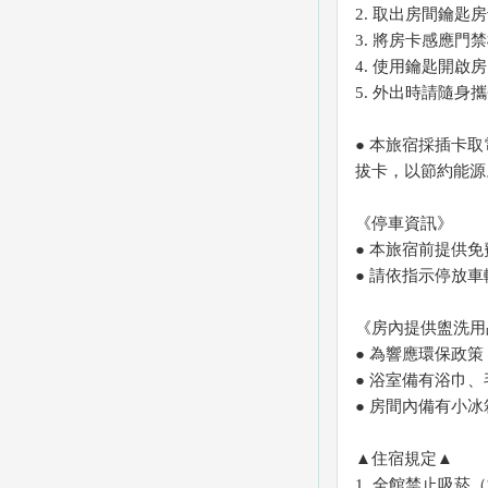
2. 取出房間鑰匙
3. 將房卡感應門
4. 使用鑰匙開啟
5. 外出時請隨身
● 本旅宿採插卡
拔卡，以節約能源
《停車資訊》
● 本旅宿前提供
● 請依指示停放
《房內提供盥洗用
● 為響應環保政
● 浴室備有浴巾
● 房間內備有小
▲住宿規定▲
1. 全館禁止吸