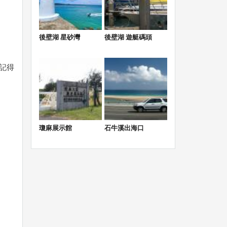
後壁湖 星砂灣
後壁湖 遊艇碼頭
記得
瓊麻展示館
石牛溪出海口