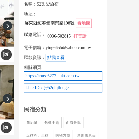
名稱：52柒柒旅宿
地址：
屏東縣恆春鎮南灣路198號
看地圖
next
聯絡電話：
0936-502815
打電話
電子信箱：ying6655@yahoo.com.tw
匯款資訊：
點我查看
相關網頁:
https://house5277.uukt.com.tw
Line ID：@52qiqilodge
next
民宿分類
簡約風
包棟主題
面海景觀
近站牌、車站
購物方便
周圍風景美