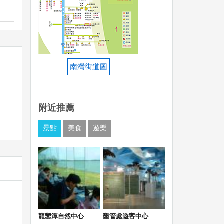
南灣街道圖
附近推薦
景點
美食
遊樂
龍鑾潭自然中心
墾管處遊客中心