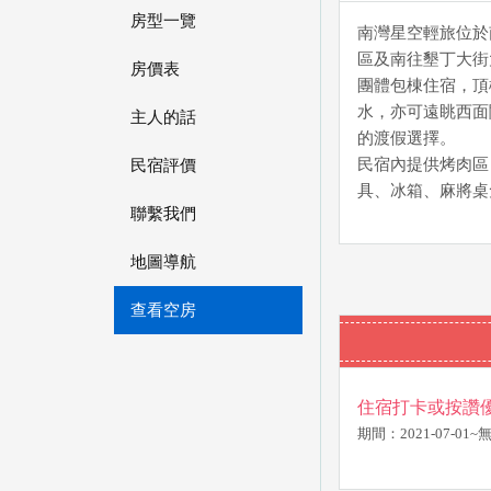
房型一覽
南灣星空輕旅位於
區及南往墾丁大街
房價表
團體包棟住宿，頂
水，亦可遠眺西面
主人的話
的渡假選擇。
民宿內提供烤肉區
民宿評價
具、冰箱、麻將桌
聯繫我們
地圖導航
查看空房
住宿打卡或按讚優
期間：2021-07-01