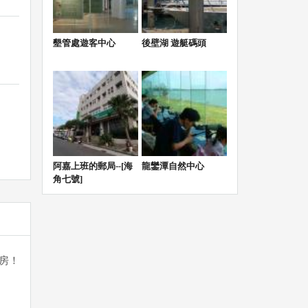
墾管處遊客中心
後壁湖 遊艇碼頭
阿嘉上班的郵局--[海
龍鑾潭自然中心
角七號]
房！