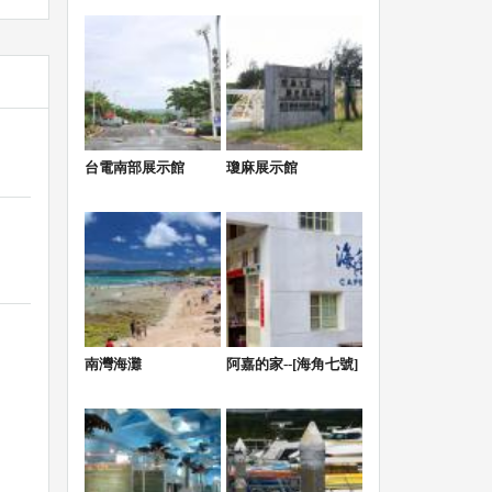
台電南部展示館
瓊麻展示館
南灣海灘
阿嘉的家--[海角七號]