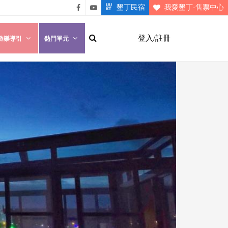
墾丁民宿
我愛墾丁-售票中心
悠遊
悠遊
墾丁
墾丁
登入/註冊
遊樂導引
熱門單元
粉絲
影片
團
介紹