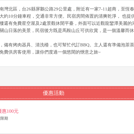
南灣北區，台26縣屏鵝公路29公里處，附近有一家7-11超商，至恆
大約10分鐘車程，交通非常方便。民宿房間佈置的清爽乾淨， 也提
樓還有免費星空屋及2處景觀休閒平臺，外面可以近觀龍鑾潭美麗的
關山日落的美景，民宿後方既是馬鞍山丘可供欣賞，是一個溫馨而休
，備有烤肉器具、清洗檯，也可幫忙代訂BBQ。主人還有準備泡茶
免費供房客使用，讓你們度過一個悠閒的愜意之旅~
優惠活動
惠100元
~無限期