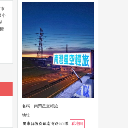
春市
供小
湖
閒
茶
名稱：南灣星空輕旅
地址：
屏東縣恆春鎮南灣路678號
看地圖