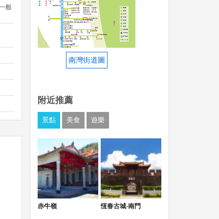
31一般
南灣街道圖
附近推薦
景點
美食
遊樂
赤牛嶺
恆春古城-南門