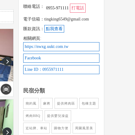
聯絡電話：
0955-971111
打電話
電子信箱：tingking6549@gmail.com
匯款資訊：
點我查看
相關網頁:
https://nwxg.uukt.com.tw
Facebook
next
Line ID：0955971111
民宿分類
簡約風
麻將
提供烤肉區
包棟主題
烤肉BBQ
提供嬰兒澡盆
近站牌、車站
購物方便
周圍風景美
next