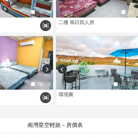
二樓 旭日四人房
next
prev
環境圖
南灣星空輕旅－房價表