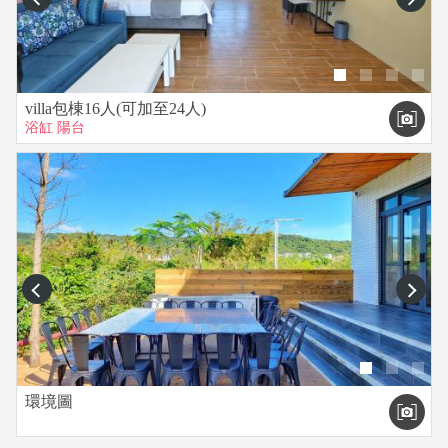
villa包棟16人(可加至24人)
浴缸
陽台
prev
next
環境圖