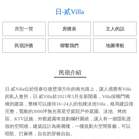
日‧貳Villa
房型一覽
房價表
主人的話
民宿評價
聯繫我們
地圖導航
民宿介紹
日‧貳Villa位於恆春往後壁湖方向的南光路上，讓人感覺有Villa
的私人會所，日‧貳Villa於2021年5月全新開幕，Villa採獨門獨
棟的建築，整棟可以接待16~24人的包棟泳池Villa，格局建設很
完整，寬敞的3000坪無光害星空庭院戶外庭園、泳池、烤肉
區、KTV設施，外觀庭園有規劃欄杆圍繞，讓人有一個隱私渡
假的空間感，建築設計為兩層樓，一樓規劃大空間客廳，可以
唱歌、打麻將，自在的穿梭自如。