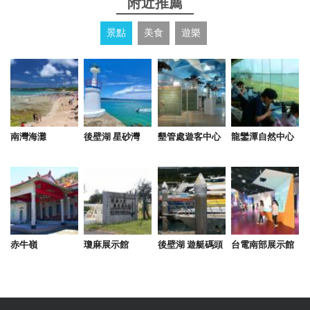
附近推薦
景點
美食
遊樂
南灣海灘
後壁湖 星砂灣
墾管處遊客中心
龍鑾潭自然中心
赤牛嶺
瓊麻展示館
後壁湖 遊艇碼頭
台電南部展示館