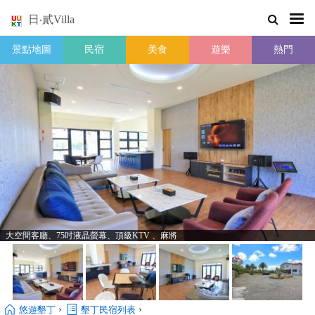
日‧貳Villa
景點地圖
民宿
美食
遊樂
熱門
大空間客廳、75吋液晶螢幕、頂級KTV 、麻將
›
›
悠遊墾丁
墾丁民宿列表