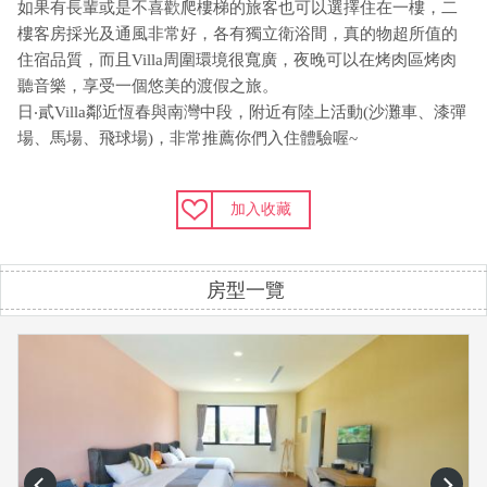
如果有長輩或是不喜歡爬樓梯的旅客也可以選擇住在一樓，二
樓客房採光及通風非常好，各有獨立衛浴間，真的物超所值的
住宿品質，而且Villa周圍環境很寬廣，夜晚可以在烤肉區烤肉
聽音樂，享受一個悠美的渡假之旅。
日‧貳Villa鄰近恆春與南灣中段，附近有陸上活動(沙灘車、漆彈
場、馬場、飛球場)，非常推薦你們入住體驗喔~
加入收藏
房型一覽
prev
next