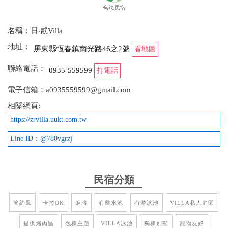
名稱：日‧貳Villa
地址：
屏東縣恆春鎮南光路46之2號
看地圖
聯絡電話：
0935-559599
打電話
電子信箱：a0935559599@gmail.com
相關網頁:
https://zrvilla.uukt.com.tw
Line ID：@780vgrzj
民宿分類
簡約風
卡拉OK
麻將
有戲水池
有游泳池
VILLA私人庭園
提供烤肉區
包棟主題
VILLA泳池
獨棟別墅
寵物友好