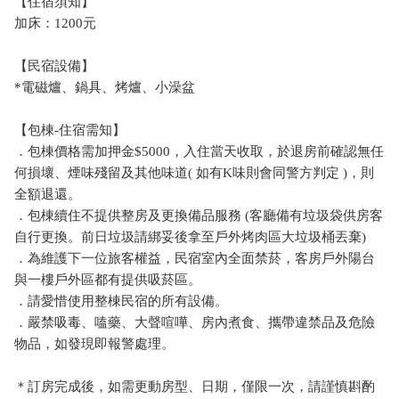
【住宿須知】
加床：1200元
【民宿設備】
*電磁爐、鍋具、烤爐、小澡盆
【包棟-住宿需知】
．包棟價格需加押金$5000，入住當天收取，於退房前確認無任
何損壞、煙味殘留及其他味道( 如有K味則會同警方判定 )，則
全額退還。
．包棟續住不提供整房及更換備品服務 (客廳備有垃圾袋供房客
自行更換。前日垃圾請綁妥後拿至戶外烤肉區大垃圾桶丟棄)
．為維護下一位旅客權益，民宿室內全面禁菸，客房戶外陽台
與一樓戶外區都有提供吸菸區。
．請愛惜使用整棟民宿的所有設備。
．嚴禁吸毒、嗑藥、大聲喧嘩、房內煮食、攜帶違禁品及危險
物品，如發現即報警處理。
＊訂房完成後，如需更動房型、日期，僅限一次，請謹慎斟酌