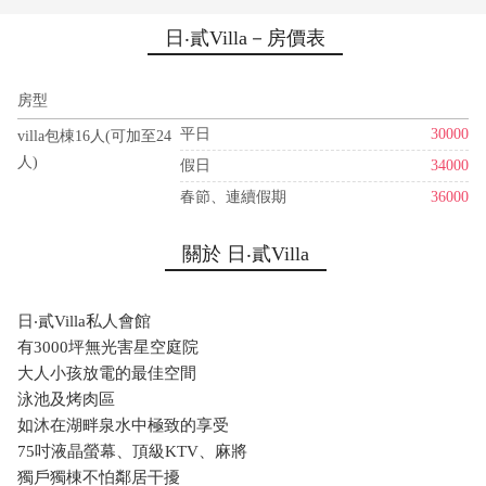
日‧貳Villa－房價表
房型
平日
30000
villa包棟16人(可加至24
人)
假日
34000
春節、連續假期
36000
關於 日‧貳Villa
日‧貳Villa私人會館
有3000坪無光害星空庭院
大人小孩放電的最佳空間
泳池及烤肉區
如沐在湖畔泉水中極致的享受
75吋液晶螢幕、頂級KTV、麻將
獨戶獨棟不怕鄰居干擾