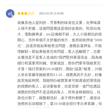
2025-03-29 12:43:08
就像其他人提到的，芳香劑的味道也太重，化學味讓
人很不舒服，這個問題應該是很好改善的。民宿佔地
大，電動麻將桌，ktv設備都不錯，大人小孩都玩的很
開心。另外有個不太舒服的地方，進房前收押金‘5000
元’，說退房後如果檢查沒問題，會匯款還押金，不能
理解耶～那如果檢查完有問題，客人也離開了，怎麼
去釐清是不是客人造成的?我們堅持要退現金，因為後
續行程還要用到錢。管家就說，那你們要等我檢查完
才退！隔日管家約10:30後到，開始“認真”檢查，20個
人坐在客廳等她檢查到11:10，感覺真的不太好，好像
故意拖延時間。我能明白確實業者可能遇過把環境搞
的很髒的客人，必須要檢查，但是管家ㄧ進門也應該
感覺的到我們不是這樣的客人，所有桌椅都歸位，垃
圾也分類了，碗盤都洗好，桌子裡外都擦了，連游泳
池裡的石頭都撿了，還10:30就全部行李出來客廳，但