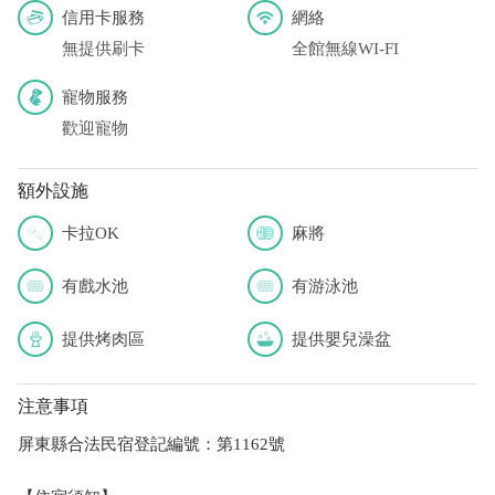
信用卡服務
網絡
無提供刷卡
全館無線WI-FI
寵物服務
歡迎寵物
額外設施
卡拉OK
麻將
有戲水池
有游泳池
提供烤肉區
提供嬰兒澡盆
注意事項
屏東縣合法民宿登記編號：第1162號