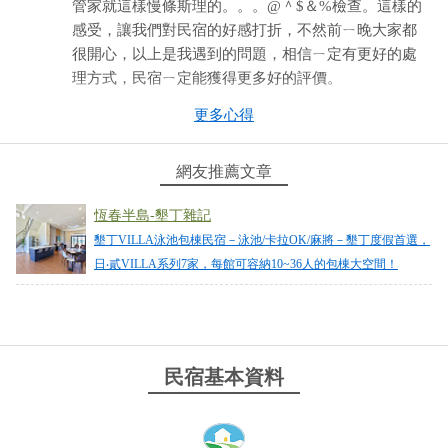
管家就這樣慢條斯理的。。。@＾$＆%檢查。這樣的
感受，讓我們對民宿的好感打折，不然前ㄧ晚大家都
很開心，以上是我遇到的問題，相信ㄧ定有更好的處
理方式，民宿ㄧ定能獲得更多好的評價。
更多心得
from google
網友推薦文章
2024-05-21 14:02:08
恆春半島-墾丁雜記
from google
墾丁VILLA泳池包棟民宿－泳池/卡拉OK/麻將－墾丁度假首選，
日‧貳VILLA系列7家，每館可容納10~36人的包棟大空間！
2024-04-28 23:42:00
日貳活動空間真的非常非常充足，非常大的交誼廳，
乾乾淨淨的房間～設備部分泳池、烤肉區、卡拉ok、
民宿基本資料
麻將應有盡有，真的非常適合揪團來玩！不用特別排
什麼行程就可以在這裡耍廢一整天
from google