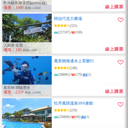
野外騎馬溯溪體驗(60分鐘)
線上購票
優惠：3300
原價：3500
阿信巧克力農場
(325)
(237187)
(108)
入園券 全票
線上購票
優惠：180
原價：200
萬里桐海邊水上育樂行
(248)
(288081)
(279)
(2)
萬里桐 體驗潛水
線上購票
優惠：2350
原價：2500
牡丹風情溫泉SPA會館
(259)
(250606)
(60)
(1)