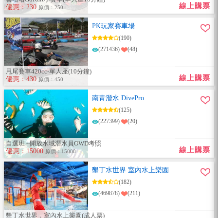
線上購票
優惠：230
原價：250
PK玩家賽車場
(190)
(271436)
(48)
甩尾賽車420cc-單人座(10分鐘)
線上購票
優惠：430
原價：450
南青潛水 DivePro
(125)
(227399)
(20)
自選班 ~開放水域潛水員OWD考照
線上購票
優惠：15000
原價：15000
墾丁水世界 室內水上樂園
(182)
(469878)
(211)
墾丁水世界．室內水上樂園(成人票)