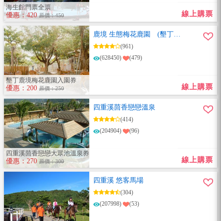
海生館門票全票
線上購票
優惠：420
原價：450
鹿境 生態梅花鹿園 (墾丁小
奈良)
(961)
(628450)
(479)
墾丁鹿境梅花鹿園入園券
線上購票
優惠：200
原價：250
四重溪茴香戀戀溫泉
(414)
(204904)
(96)
四重溪茴香戀戀大眾池溫泉券
線上購票
優惠：270
原價：300
四重溪 悠客馬場
(304)
(207998)
(53)