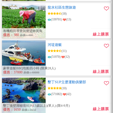
龍水社區生態旅遊
(18)
(339701)
(13)
有機稻田導覽與鷺鷥林賞鳥
線上購票
優惠：380
原價：400
河堤遊艇
(11)
(51970)
(12)
豪華遊艇BBQ包船四小時 (限乘28人)
線上購票
優惠：37000
原價：40000
墾丁SUP立槳運動俱樂部
(10)
(571082)
(42)
墾丁後壁湖秘境SUP(13歲以上)(單人) (限4-9月)
線上購票
優惠：1650
原價：1650