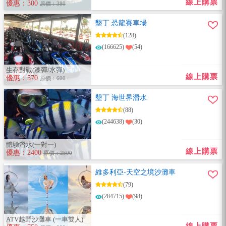
線上購票
優惠：300
原價：380
墾丁 恐龍賽車場
(128)
(166625)
(54)
生存對戰(漆彈/水彈)
線上購票
優惠：570
原價：600
墾丁 海世界潛水
(88)
(244638)
(30)
體驗潛水(一對一)
線上購票
優惠：2400
原價：2500
維多利亞-天空之境沙灘車
(79)
(284715)
(98)
ATV越野沙灘車 (一車雙人)