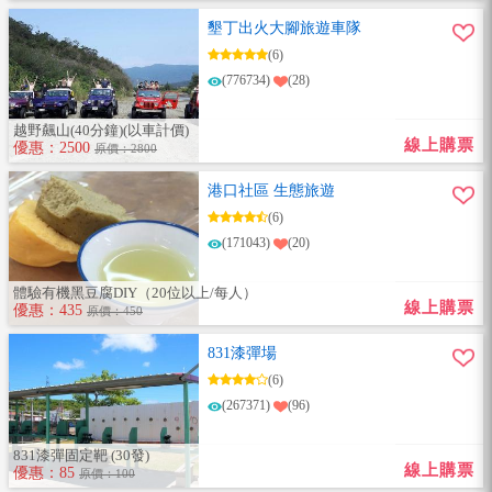
墾丁出火大腳旅遊車隊
(6)
(776734)
(28)
越野飆山(40分鐘)(以車計價)
線上購票
優惠：2500
原價：2800
港口社區 生態旅遊
(6)
(171043)
(20)
體驗有機黑豆腐DIY（20位以上/每人）
線上購票
優惠：435
原價：450
831漆彈場
(6)
(267371)
(96)
831漆彈固定靶 (30發)
線上購票
優惠：85
原價：100