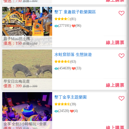
線上購票
優惠：750
原價：800
墾丁 童趣親子歡樂園區
(81)
(277191)
(96)
親子Mini挖土機
線上購票
優惠：150
原價：180
水蛙窟部落 生態旅遊
(63)
(454639)
(33)
早安日出梅花鹿
線上購票
優惠：399
原價：399
墾丁金享主題樂園
(39)
(24520)
(4)
金享 全館2小時暢玩 - 全票
線上購票
優惠：350
原價：380