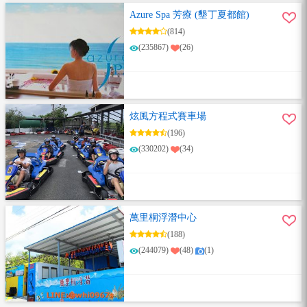
Azure Spa 芳療 (墾丁夏都館)
(814)
(235867)
(26)
炫風方程式賽車場
(196)
(330202)
(34)
萬里桐浮潛中心
(188)
(244079)
(48)
(1)