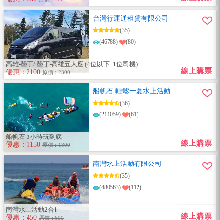
台灣行運通租賃有限公司
(35)
(46788)
(80)
高雄-墾丁/ 墾丁-高雄五人座 (4位以下+1位司機)
線上購票
優惠：2100
原價：2300
船帆石 輕鬆一夏水上活動
(36)
(211059)
(61)
船帆石 3小時玩到底
線上購票
優惠：1150
原價：1800
南灣水上活動有限公司
(35)
(480563)
(112)
南灣水上活動2合1
線上購票
優惠：450
原價：600