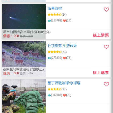
衞星叔宿
(24)
(213792)
(28)
星空拍攝體驗 半票(未滿100公分)
線上購票
優惠：290
原價：300
社頂部落 生態旅遊
(23)
(275830)
(73)
夜間生態導覽遊程 (7歲以上)
線上購票
優惠：400
原價：420
墾丁野戰漆彈/水彈場
(22)
(307008)
(29)