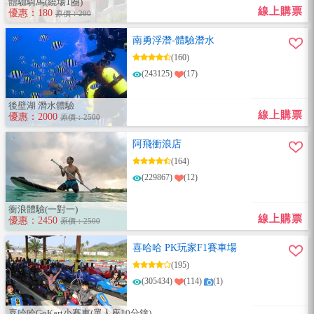
體驗騎馬(繞場1圈)
線上購票
優惠：180
原價：200
南勇浮潛-體驗潛水
(160)
(243125)
(17)
後壁湖 潛水體驗
線上購票
優惠：2000
原價：2500
阿飛衝浪店
(164)
(229867)
(12)
衝浪體驗(一對一)
線上購票
優惠：2450
原價：2500
喜哈哈 PK玩家F1賽車場
(195)
(305434)
(114)
(1)
喜哈哈GoKart小賽車(單人座10分鐘)