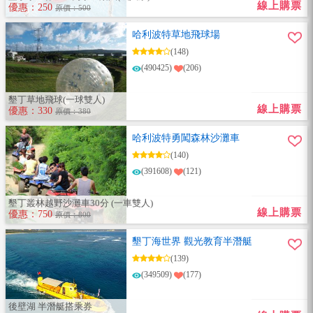
線上購票
優惠：250
原價：500
哈利波特草地飛球場
(148)
(490425)
(206)
墾丁草地飛球(一球雙人)
線上購票
優惠：330
原價：380
哈利波特勇闖森林沙灘車
(140)
(391608)
(121)
墾丁叢林越野沙灘車30分 (一車雙人)
線上購票
優惠：750
原價：800
墾丁海世界 觀光教育半潛艇
(139)
(349509)
(177)
後壁湖 半潛艇搭乘券