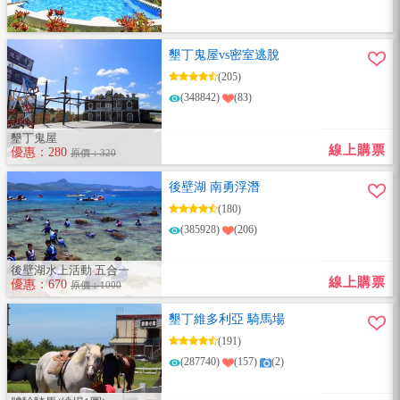
墾丁鬼屋vs密室逃脫
(205)
(348842)
(83)
墾丁鬼屋
線上購票
優惠：280
原價：320
後壁湖 南勇浮潛
(180)
(385928)
(206)
後壁湖水上活動 五合一
線上購票
優惠：670
原價：1000
墾丁維多利亞 騎馬場
(191)
(287740)
(157)
(2)