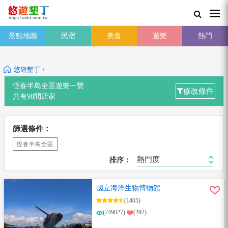
景點地圖
民宿
美食
遊樂
熱門
›
悠遊墾丁
恆春半島全區
遊樂一覽
修改條件
共有
98
間店家
篩選條件：
恆春半島全區
熱門度
排序：
國立海洋生物博物館
(1405)
(249027)
(292)