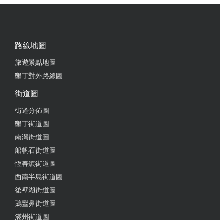
2024-06-05 11:04:49
個人覺得是我來過最棒的馬場 教練很有耐心和細心
教練人非常好 我們網路預訂 場內20分鐘騎馬體驗由
路線地圖
於平常日來客人比較少 教練直接幫我們改成戶外騎馬
體驗還不用加價 下次一定會回訪 我女兒還捨不得下
旅遊景點地圖
來 真的大推 來墾丁騎馬一定要來這邊
墾丁對外路線圖
from google
街道圖
街道分佈圖
2024-04-14 16:50:22
墾丁街道圖
南灣街道圖
體驗騎馬真的很棒 工作人員 也都很熱心 會再來
船帆石街道圖
from google
恆春鎮街道圖
西南半島街道圖
後壁湖街道圖
2024-04-05 20:14:02
鵝鑾鼻街道圖
很難得的騎馬經驗，小朋友都很喜歡
滿州街道圖