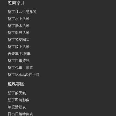
遊樂導引
墾丁社區生態旅遊
2024-02-17 19:52:44
墾丁水上活動
墾丁潛水活動
內場騎乘一圈100元，大人小孩一起騎是200元，有大
馬小馬，教練牽著慢慢走。
墾丁衝浪活動
墾丁遊樂園區
from google
墾丁陸上活動
吉普車,沙灘車
2024-02-07 14:56:06
墾丁租車資訊
墾丁包車、導覽
選了野外騎行20分鐘，員工們很友善 很有趣的體驗～
墾丁紀念品&伴手禮
感覺店家把馬匹們照顧得很好呢
服務專區
from google
墾丁的天氣
墾丁即時影像
2023-08-09 15:38:11
年度活動表
每次來墾丁鵝子都要餵馬～ 這次帶一票同學來一起餵
日出日落時刻表