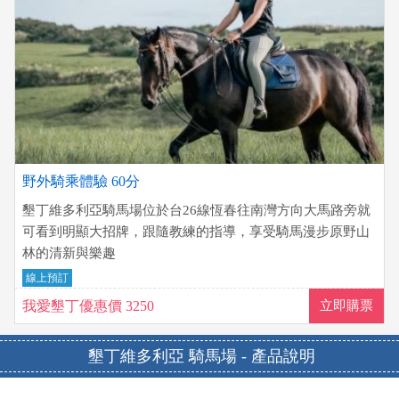
野外騎乘體驗 60分
墾丁維多利亞騎馬場位於台26線恆春往南灣方向大馬路旁就
可看到明顯大招牌，跟隨教練的指導，享受騎馬漫步原野山
林的清新與樂趣
線上預訂
我愛墾丁優惠價 3250
立即購票
墾丁維多利亞 騎馬場 - 產品說明