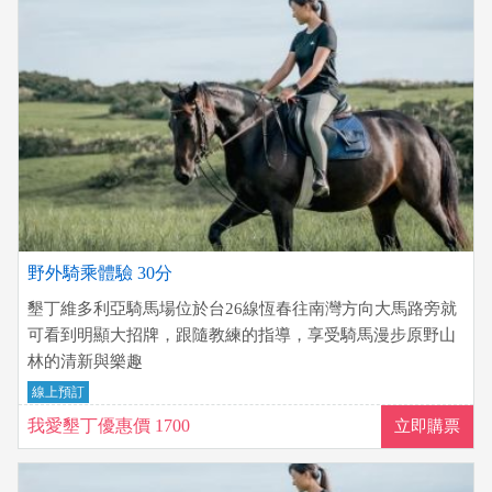
野外騎乘體驗 30分
墾丁維多利亞騎馬場位於台26線恆春往南灣方向大馬路旁就
可看到明顯大招牌，跟隨教練的指導，享受騎馬漫步原野山
林的清新與樂趣
線上預訂
我愛墾丁優惠價 1700
立即購票