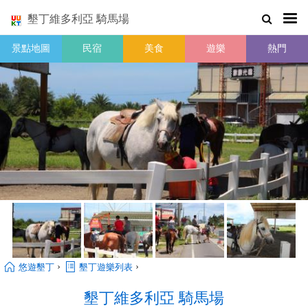
墾丁維多利亞 騎馬場
景點地圖
民宿
美食
遊樂
熱門
›
›
悠遊墾丁
墾丁遊樂列表
墾丁維多利亞 騎馬場