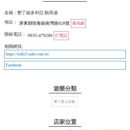
名稱：墾丁維多利亞 騎馬場
2025-05-02 09:45:12
地址：
屏東縣恆春鎮南灣路828號
看地圖
老闆人超級好～馬也很溫馴！ 體驗100元，親子200！
聯絡電話：
0935-479280
超級便宜！ 很推薦欸
打電話
相關網頁:
from google
https://wdly3.uukt.com.tw
Facebook
2025-04-29 11:04:36
來墾丁除了到海灘玩水的另一個放鬆選擇。馬場的人
員親切，親子友善
遊樂分類
from google
墾丁陸上活動
2025-03-09 10:06:26
店家位置
辛苦了～ 工作人員跟馬兒都辛苦了～