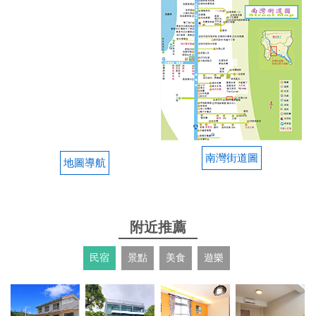
from google
2025-01-19 18:10:58
教練說明清析，騎馬的好體驗
from google
南灣街道圖
2024-09-10 19:45:05
地圖導航
超棒的回憶，教練服務很好，也會解說馬匹身體狀
況、以及相關知識等等，老闆回應很親切，本來只是
路過體驗，沒想到連續騎了兩天
附近推薦
from google
民宿
景點
美食
遊樂
2024-08-02 18:48:37