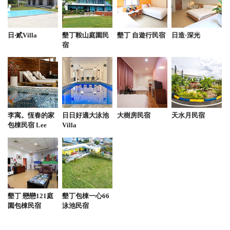
有小朋友可以騎的小馬 也有大隻的馬 繞園區一圈體
驗價只需100元，騎馬初體驗很新鮮☺️
日‧貳Villa
墾丁鞍山庭園民
墾丁 自遊行民宿
日造·深光
from google
宿
2024-07-29 16:27:34
這個教練很會帶，開車技術一流也有趣，還幫忙拍
照，兩個人騎一台蠻好玩的！
李寓。恆春的家
日日好適大泳池
大樹房民宿
天水月民宿
from google
包棟民宿 Lee
Villa
Home
2024-06-28 09:09:56
出戶外騎馬教學，有教練陪住，又可以影靚相，今次
體驗好難忘
墾丁 戀戀121庭
墾丁包棟一心66
from google
園包棟民宿
泳池民宿