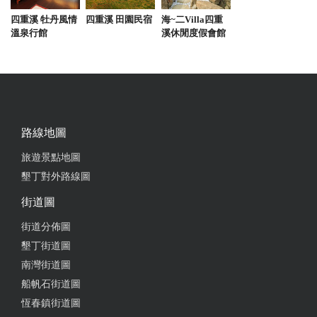
度假 泡溫泉的好地方 有12池的大眾池 房間裡面還有
四重溪 牡丹風情
四重溪 田園民宿
海~二Villa四重
兩池 一池露天 一池室內 都很棒 大眾池 來這裡住宿
溫泉行館
溪休閒度假會館
免費遊玩 沒有住宿也可以只有泡溫泉 一整天的 假日
費用350 還有平日的比較便宜
from google
2025-11-02 19:26:31
路線地圖
住感很優，電視上的YouTube 不會進廣告，上廁所有
旅遊景點地圖
免治座墊，陽台一個泡湯池，浴室又一個泡湯池，有
墾丁對外路線圖
附下午茶，晚餐，早餐，晚餐有免費紅酒，床鋪躺起
街道圖
來很舒服，手機訊號也很強，我入住後就不想出門
了。就剛好我遇到雙人房一晚六千，算自己幸運。
街道分佈圖
墾丁街道圖
from google
南灣街道圖
船帆石街道圖
2025-10-25 18:35:12
恆春鎮街道圖