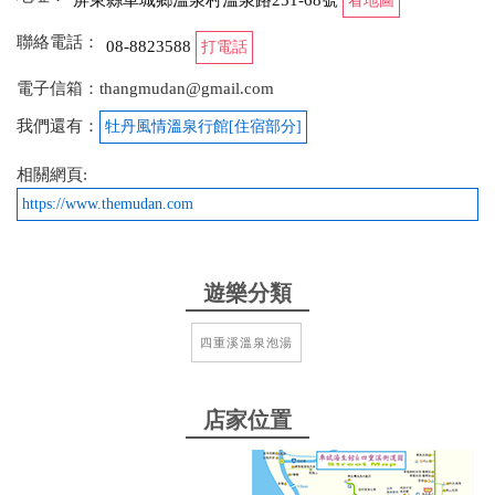
屏東縣車城鄉溫泉村溫泉路251-68號
看地圖
旅館服務人員對年長者非常周到，還常常叮嚀要多吃
聯絡電話：
08-8823588
打電話
一點。溫泉池非常乾淨，脈衝池很特別，泡完後晚上
很好睡。
電子信箱：thangmudan@gmail.com
我們還有：
from google
牡丹風情溫泉行館[住宿部分]
相關網頁:
2025-12-23 10:43:27
https://www.themudan.com
這一次體驗算是回訪~~~~~ 但有點不一樣~~~ 先說湯
部分~~ 以前有多種口味的藥浴湯~~ 現在都沒有了~~
改為脈衝光跟SPA按摩~~ 有點把原有特色取消新建別
遊樂分類
的東西上去~~ 有點可惜~~~ 原本我是奔著要藥浴前往
~~ 最後卻一個都沒有~~ 只能默默體驗幾項有點小失
四重溪溫泉泡湯
望~~~ 但不是說不好~~~ 而是希望如果有可以一起擁
有~~我相信會更棒唷~~~
店家位置
from google