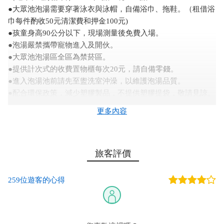
●大眾池泡湯需要穿著泳衣與泳帽，自備浴巾、拖鞋。（租借浴
巾每件酌收50元清潔費和押金100元)
●孩童身高90公分以下，現場測量後免費入場。
●泡湯嚴禁攜帶寵物進入及開伙。
●大眾池泡湯區全區為禁菸區。
●提供計次式的收費置物櫃每次20元，請自備零錢。
●進入泡湯池前請先至盥洗室沖澡，以維護泡湯品質。
●配合環保政策，減少塑膠製品，不提供塑膠提袋，敬請見諒。
●元旦連續假期、農曆春節期間收費調整，以現場（公告）收費
更多內容
為準。
●元旦連續假期、農曆春節期間：住宿券、泡湯券、大眾券均暫
停使用。
旅客評價
●資訊與價格若有異動，請以會館現場公告為準，恕不另行通
知。
------------------------------------------------------
259位遊客的心得
【湯屋-主題湯屋(雙湯池)】
●營業時間：24小時。
●湯屋每房限2人使用，每加1人加收200元。