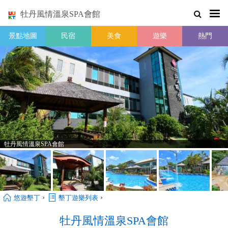
牡丹風情溫泉SPA會館
景點地圖
民宿
美食
遊樂
熱門
牡丹風情溫泉SPA會館
›
›
悠遊墾丁
墾丁遊樂列表
牡丹風情溫泉SPA會館