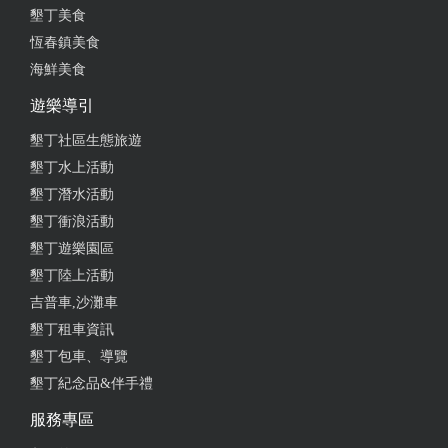
from google
墾丁美食
恆春鎮美食
2025-07-06 19:20:21
海鮮美食
遊樂導引
這家溫泉 有一個電療泳池 別具特色 讓很多關節受傷
的老者 受惠良多 很推薦大家來泡 湯
墾丁社區生態旅遊
墾丁水上活動
from google
墾丁潛水活動
墾丁衝浪活動
2025-05-19 08:21:08
墾丁遊樂園區
帶小孩放放風玩玩水,大眾池空間算大~ 環境悠閒,服務
墾丁陸上活動
也很熱忱！ 帶著放鬆的心,整體很不錯..
吉普車,沙灘車
墾丁租車資訊
from google
墾丁包車、導覽
墾丁紀念品&伴手禮
2025-03-09 23:06:20
服務專區
房間附設有內、外兩泡湯池。一泊二食，伙食不錯。