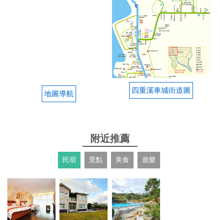
2025-12-07 01:06:03
我僅體驗溫泉設施的部分。 1.服務：櫃檯還算熱情。
2.溫泉設施：池算多，溫度約18-45度間，冷的冷，很
燙的很燙。沒什麼中間值。遇到下雨，風雨一直打進
來，非常冷。 3.很失望，我們的大雨傘放在櫃台門
口，可惜離開時，大雨傘不見了，可能被其他客人拿
走？下雨的那晚，我們也要不回來。但，櫃檯有送給
四重溪車城街道圖
地圖導航
我們一把小一點但印有什麼單位的雨傘代替.. 4.很失
望，更衣室的櫃子需要投20元，但按著操作指示，我
的20元被吃掉了。事後跟櫃檯大哥反應，僅得到不好
意思的反應就沒了。 5.溫泉池，仍有小朋友可能會衝
附近推薦
來衝去，也有大人男士穿著球褲直接下去泡！浴室廁
所有異味，期盼能改善。
民宿
景點
美食
遊樂
from google
2025-11-24 00:29:37