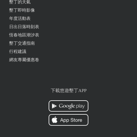
墾丁的天氣
服務人員很親切熱心。 唯一就是隔音不太好，一直聽
墾丁即時影像
到水聲。
年度活動表
from google
日出日落時刻表
恆春地區潮汐表
2025-02-01 18:27:18
墾丁交通指南
行程建議
花錢泡大眾湯，浴巾還需要租借150，設施老舊，蒸
網友專屬優惠卷
氣室的木頭軟化，陪小孩進場沒有要泡湯也要收取一
個人的費用，跟以前來差好多！
from google
下載悠遊墾丁APP
2024-12-22 23:08:30
大眾池整體空間比清泉大了很多 水質也乾淨 缺點巡
邏力度不佳 還是有人在泳池旁抽煙 客人有置物櫃不
使用 都直接放置旁邊休息的桌椅上 導致其他客人無
法使用