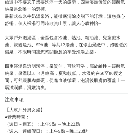
旅遊中不要忘了想要洗淨一天的疲勞，四重溪最優質的碳酸氫
鈉泉是您唯一的選擇。
最新式奈米牛奶溫泉浴，能徹底清除皮脂下的汙垢，讓您身心
舒暢，個人裸湯可同時欣賞山景，讓人心曠神怡~
大眾戶外泡湯區，全區包含冷池、熱池、精油池、兒童戲水
池、親親魚池、SPA池...等共12湯池，在環山景緻中，泡暖暖的
湯泉，不限時間讓您悠閒愜意的享受泡湯之樂~
四重溪溫泉透明潔淨，泉質佳，可飲可浴，屬於鹼性－碳酸氫
鈉泉，泉溫以3、4月較高，夏秋較低,，水溫約在50至80度之
間，可舒緩肌肉僵硬，促進血液循環，泡湯後肌膚似覆蓋上一
層滋潤膜，滑嫩清爽。
注意事項
【大眾戶外男女湯】
●營業時間：
（週日～週五）：上午9點 ～晚上22點
（週末、連續假日）：上午9點～晚上23點