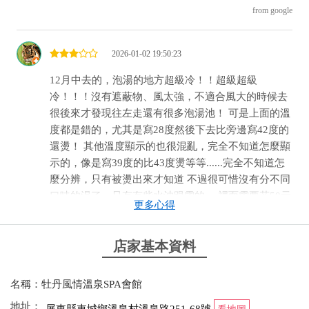
from google
▲患有傳染性疾病者禁止進入大眾池泡湯。
▲女性生理期間禁止泡湯。
▲禁止攜帶寵物泡湯。
2026-01-02 19:50:23
▲孕婦、行動不便者、老人及孩童，應避免單獨一人泡湯。
▲酒醉、空腹及飽食後，不宜泡湯。
12月中去的，泡湯的地方超級冷！！超級超級
▲泡湯時間一次不宜超過十五分鐘，總時間不宜超過一小時。
冷！！！沒有遮蔽物、風太強，不適合風大的時候去
▲出浴後不宜直接進入烤箱、蒸氣室。
很後來才發現往左走還有很多泡湯池！ 可是上面的溫
度都是錯的，尤其是寫28度然後下去比旁邊寫42度的
還燙！ 其他溫度顯示的也很混亂，完全不知道怎麼顯
示的，像是寫39度的比43度燙等等......完全不知道怎
麼分辨，只有被燙出來才知道 不過很可惜沒有分不同
口味的湯了、只有有些水沖跟電的。 裡面需要花50元
更多心得
一條浴巾租借，一條押金100元；也有置物櫃需準備
零錢。
店家基本資料
from google
名稱：牡丹風情溫泉SPA會館
2025-12-30 16:40:00
地址：