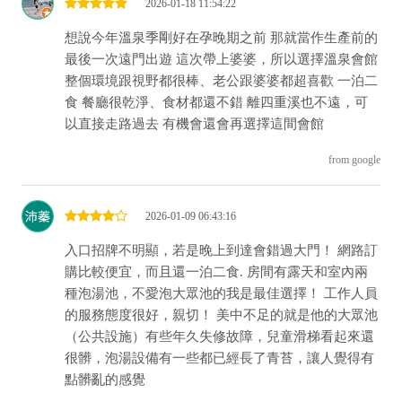
2026-01-18 11:54:22
●湯屋內另提供飲用礦泉水。
●泡湯嚴禁攜帶寵物進入及開伙。
想說今年溫泉季剛好在孕晚期之前 那就當作生產前的
●配合環保政策，減少塑膠製品，不提供塑膠提袋，敬請見諒。
最後一次遠門出遊 這次帶上婆婆，所以選擇溫泉會館
●元旦連續假期、農曆春節期間收費調整，以現場（公告）收費
整個環境跟視野都很棒、老公跟婆婆都超喜歡 一泊二
為準。
食 餐廳很乾淨、食材都還不錯 離四重溪也不遠，可
●元旦連續假期、農曆春節期間：住宿券、泡湯券、大眾券均暫
以直接走路過去 有機會還會再選擇這間會館
停使用。
●資訊與價格若有異動，請以會館現場公告為準，恕不另行通
from google
知。
------------------------------------------------------
2026-01-09 06:43:16
【泡湯注意事項】
▲泡湯前應先徹底洗淨身體。
入口招牌不明顯，若是晚上到達會錯過大門！ 網路訂
▲患有心臟病、肺病、高血壓、糖尿病及其他循環系統障礙等
購比較便宜，而且還一泊二食. 房間有露天和室內兩
慢性疾病者，應依醫師指示入浴。
種泡湯池，不愛泡大眾池的我是最佳選擇！ 工作人員
▲泡湯後應適量補充水分。
的服務態度很好，親切！ 美中不足的就是他的大眾池
▲泡湯應依序足浴、半身浴、全身浴，浸泡高度不宜超過心
（公共設施）有些年久失修故障，兒童滑梯看起來還
臟。
很髒，泡湯設備有一些都已經長了青苔，讓人覺得有
▲泡湯後有任何不適，請立即出浴並通知服務人員。
點髒亂的感覺
▲長途跋涉、疲勞過度或劇烈運動後，宜稍作休息再入浴。