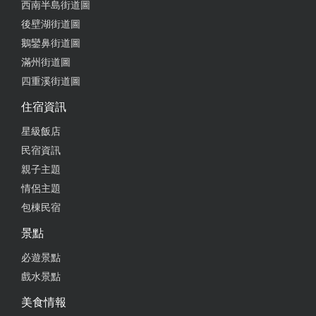
西南半島街道圖
湯泉水質純 服務員熱情服務 每次都看到在清洗水池
新購設備～脈泉池 就像在水中做電療 一次成主顧 每
後壁湖街道圖
個禮拜都會去一次讓疲憊的身體做電療紓解酸痛 非常
鵝鑾鼻街道圖
大推
滿州街道圖
四重溪街道圖
from google
住宿資訊
2025-09-22 11:13:59
星級飯店
民宿資訊
多樣化的泡湯設施、戶外池位於溪流旁、景緻宜人、
親子主題
環境清幽，極力推薦。
情侶主題
from google
包棟民宿
景點
2025-08-27 18:29:29
必遊景點
很多泡湯池，但Spa 設施很多都壞掉了，很可惜。餵
戲水景點
餵魚還是不錯的
美食情報