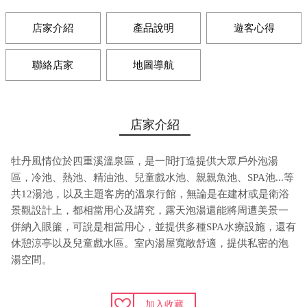
店家介紹
產品說明
遊客心得
聯絡店家
地圖導航
店家介紹
牡丹風情位於四重溪溫泉區，是一間打造提供大眾戶外泡湯
區，冷池、熱池、精油池、兒童戲水池、親親魚池、SPA池...等
共12湯池，以及主題客房的溫泉行館，無論是在建材或是衛浴
景觀設計上，都相當用心及講究，露天泡湯還能將周遭美景一
併納入眼簾，可說是相當用心，並提供多種SPA水療設施，還有
休憩涼亭以及兒童戲水區。室內湯屋寬敞舒適，提供私密的泡
湯空間。
加入收藏