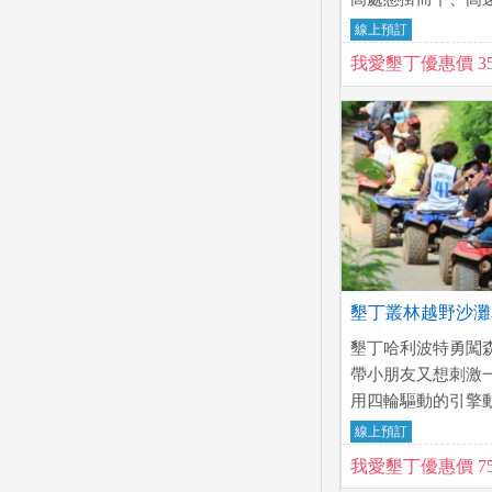
計的高低落差軌道，
線上預訂
你不能錯過喔，絕
我愛墾丁優惠價 35
墾丁叢林越野沙灘車
墾丁哈利波特勇闖
帶小朋友又想刺激
用四輪驅動的引擎
受穿越叢林的樂
線上預訂
我愛墾丁優惠價 75