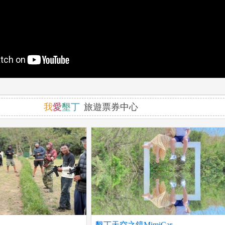
我
愛
墾
丁
旅遊票券中心
墾丁天空之鏡MimiCar