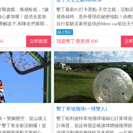
對戰遊戲，痛感較低，7歲
墾丁最新IG打卡景點-天空之鏡，活動
放心參加喔！提供全套裝
發路線時，意外發現此秘密地點！由教
導解說下,和隊友們展開躲
自行駕駛店家所提供的Mimi car前往天
,兼具合作樂趣與刺激冒險
鏡拍照後，可再騎沙灘車在叢林裡穿梭
線上預訂
望無際的湛藍天空與遠方綿延不絕的小
0
我愛墾丁優惠價 600
立即購票
立
交織，就像大自然界中的無邊際泳池一
而且現場另有一些精心設計的裝置藝術
照片呈現更具張力。來墾丁一趟不再只
馬看花，與同行的人一起拍下美麗的回
吧！
墾丁草地飛球(一球雙人)
玩法～雙腳懸空、從山坡上
墾丁哈利波特草地飛球場細心計算球道
？墾丁有全新活動囉！從
計佈置，並設有固定樁讓球體碰撞彈跳
速過彎再搭配店家精心設
滾球活動增添趣味性及多樣性。一起來