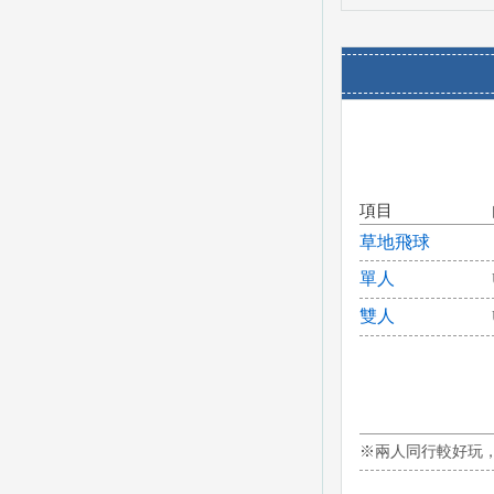
項目
草地飛球
單人
雙人
※兩人同行較好玩