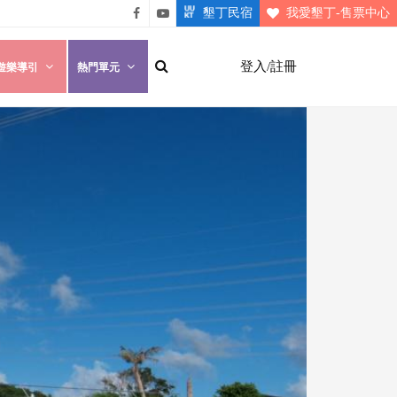
墾丁民宿
我愛墾丁-售票中心
悠遊
悠遊
墾丁
墾丁
登入/註冊
遊樂導引
熱門單元
粉絲
影片
團
介紹