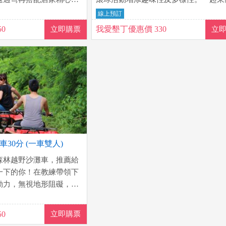
喜歡刺激(喜歡尖叫)的
10秒鐘等於10分鐘的360度天旋地轉
線上預訂
對會意猶未盡啊
0
我愛墾丁優惠價 330
立即購票
立
30分 (一車雙人)
森林越野沙灘車，推薦給
一下的你！在教練帶領下
動力，無視地形阻礙，享
0
立即購票