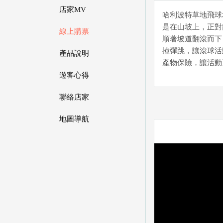
店家MV
哈利波特草地飛球
是在山坡上，正對
線上購票
順著坡道翻滾而下
撞彈跳，讓滾球活
產品說明
產物保險，讓活動
遊客心得
聯絡店家
地圖導航