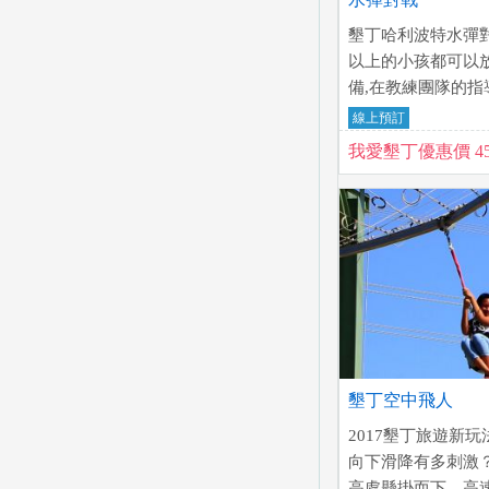
墾丁哈利波特水彈
以上的小孩都可以
備,在教練團隊的指
藏狙擊或正面對戰
線上預訂
的活動
我愛墾丁優惠價 45
墾丁空中飛人
2017墾丁旅遊新
向下滑降有多刺激
高處懸掛而下、高