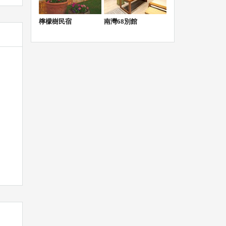
檸檬樹民宿
南灣68別館