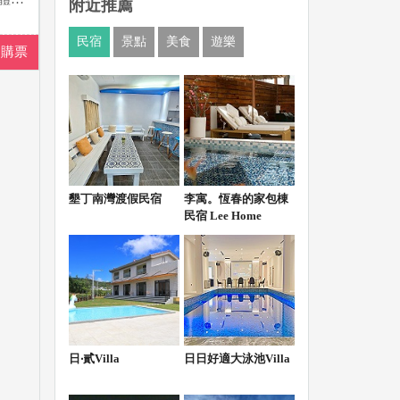
附近推薦
民宿
景點
美食
遊樂
即購票
墾丁南灣渡假民宿
李寓。恆春的家包棟
民宿 Lee Home
日‧貳Villa
日日好適大泳池Villa