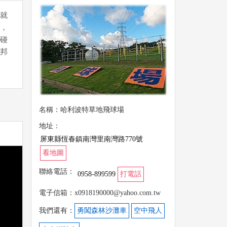
就
，
碰
邦
名稱：哈利波特草地飛球場
地址：
屏東縣恆春鎮南灣里南灣路770號
看地圖
聯絡電話：
0958-899599
打電話
電子信箱：x0918190000@yahoo.com.tw
我們還有：
勇闖森林沙灘車
空中飛人