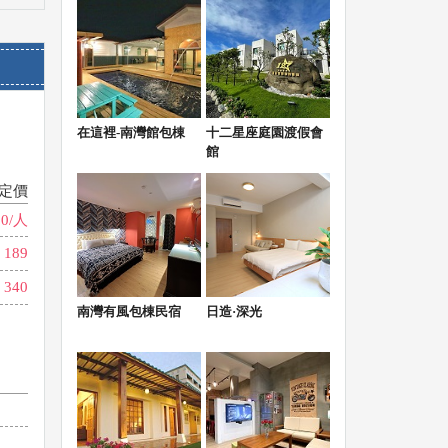
在這裡-南灣館包棟
十二星座庭園渡假會
館
定價
80/人
189
340
南灣有風包棟民宿
日造·深光