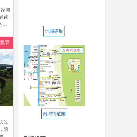
店家開
練或
空之
地圖導航
。一
山丘
即購票
般，
，讓
是走
憶
南灣街道圖
與設
，讓
體驗