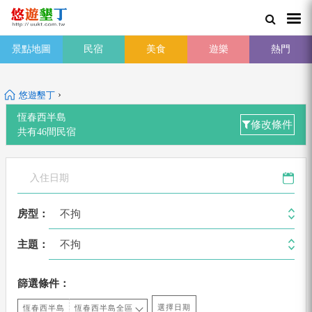
景點地圖
民宿
美食
遊樂
熱門
›
悠遊墾丁
恆春西半島
修改條件
共有
46
間
民宿
不拘
房型：
不拘
主題：
篩選條件：
選擇日期
恆春西半島
恆春西半島全區