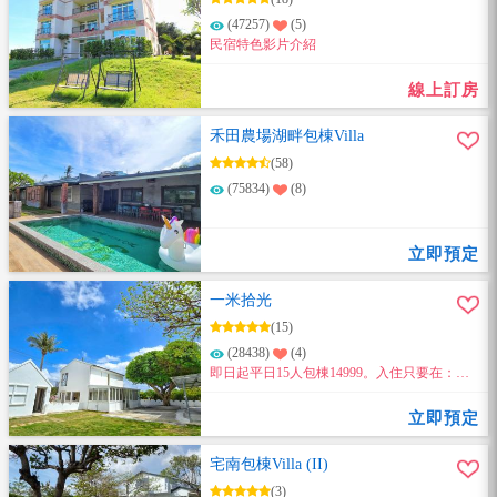
(47257)
(5)
民宿特色影片介紹
線上訂房
禾田農場湖畔包棟Villa
(58)
(75834)
(8)
立即預定
一米拾光
(15)
(28438)
(4)
即日起平日15人包棟14999。入住只要在：臉
書粉絲團、地標打卡(2擇1) 享有超值優惠~
立即預定
宅南包棟Villa (II)
(3)