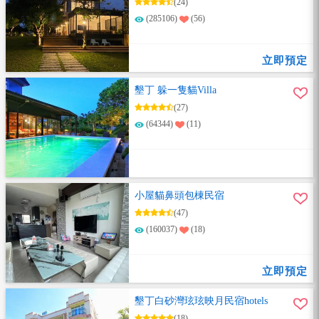
(24)
(285106)
(56)
立即預定
墾丁 躲一隻貓Villa
(27)
(64344)
(11)
小屋貓鼻頭包棟民宿
(47)
(160037)
(18)
立即預定
墾丁白砂灣玹玹映月民宿hotels
(18)