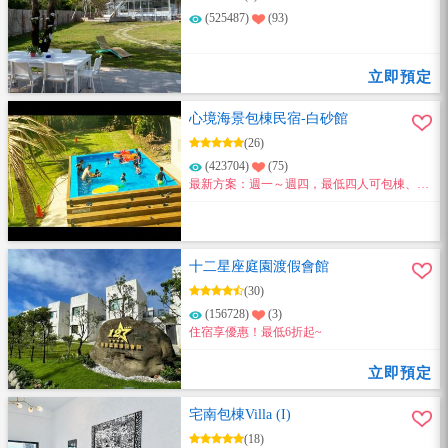
(525487)
(93)
立即預定
心境海景包棟民宿-白砂館
(26)
(423704)
(75)
最新方案：週一～週四，最低四人可包棟、比
夜唱還划算、歡迎來玩！
十二星座庭園渡假會館
(30)
(156728)
(3)
住宿享優惠！最低6折起~
立即預定
宅南包棟Villa (I)
(18)