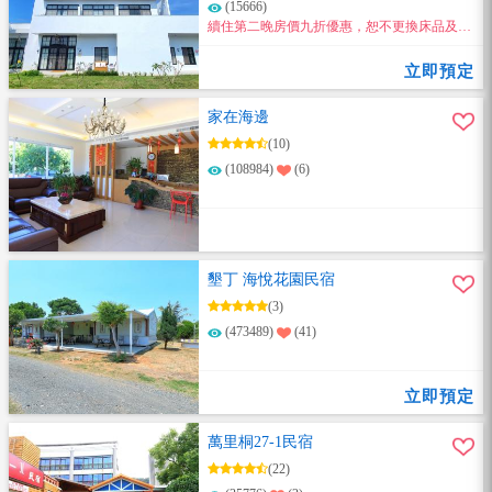
(15666)
續住第二晚房價九折優惠，恕不更換床品及毛
巾，僅限直接與民宿聯絡訂房。
立即預定
家在海邊
(10)
(108984)
(6)
墾丁 海悅花園民宿
(3)
(473489)
(41)
立即預定
萬里桐27-1民宿
(22)