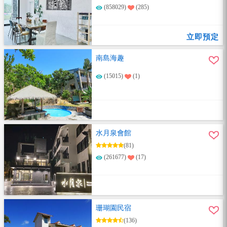
(858029)
(285)
立即預定
南島海趣
(15015)
(1)
水月泉會館
(81)
(261677)
(17)
珊瑚園民宿
(136)