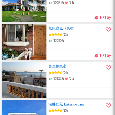
(355949)
(14)
線上訂房
松鼠遇見花民宿
(23)
(135850)
線上訂房
萬里桐民宿
(94)
(331295)
(21)
湖畔佳苑 Lakeside casa
(15)