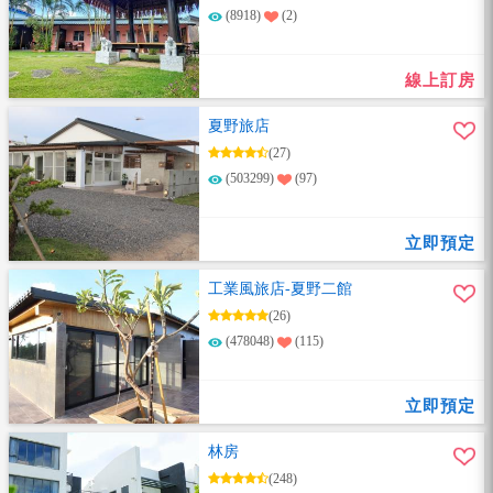
(8918)
(2)
線上訂房
夏野旅店
(27)
(503299)
(97)
立即預定
工業風旅店-夏野二館
(26)
(478048)
(115)
立即預定
林房
(248)