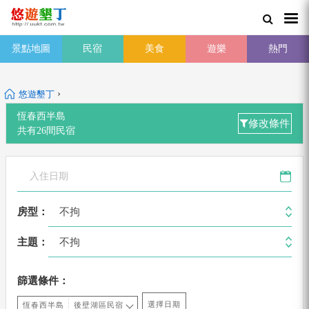
景點地圖
民宿
美食
遊樂
熱門
›
悠遊墾丁
恆春西半島
修改條件
共有
26
間
民宿
不拘
房型：
不拘
主題：
篩選條件：
選擇日期
恆春西半島
後壁湖區民宿