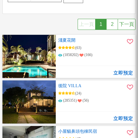
上一頁
1
2
下一頁
淺夏花開
(63)
(1858202)
(166)
立即預定
後院 VILLA
(24)
(285351)
(56)
立即預定
小屋貓鼻頭包棟民宿