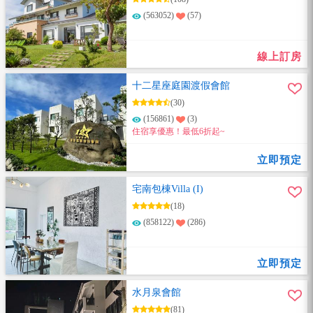
(563052)
(57)
線上訂房
十二星座庭園渡假會館
(30)
(156861)
(3)
住宿享優惠！最低6折起~
立即預定
宅南包棟Villa (I)
(18)
(858122)
(286)
立即預定
水月泉會館
(81)