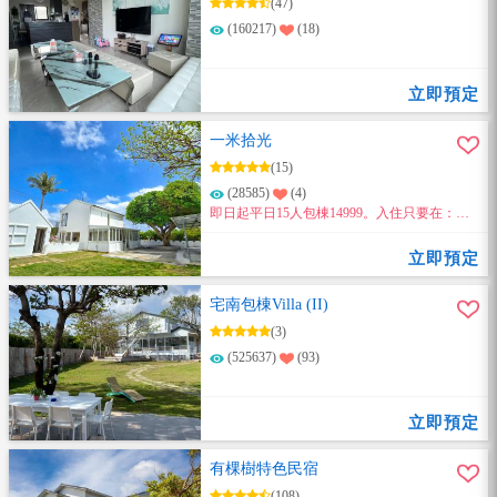
(47)
(160217)
(18)
立即預定
一米拾光
(15)
(28585)
(4)
即日起平日15人包棟14999。入住只要在：臉
書粉絲團、地標打卡(2擇1) 享有超值優惠~
立即預定
宅南包棟Villa (II)
(3)
(525637)
(93)
立即預定
有棵樹特色民宿
(108)