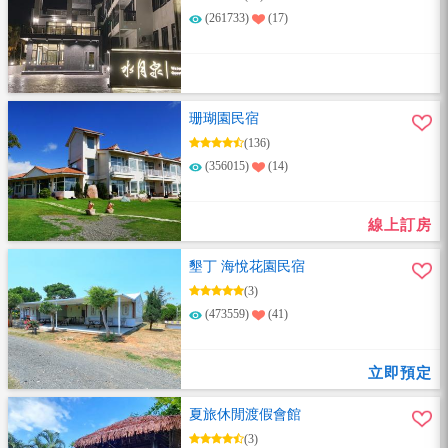
(261733)
(17)
珊瑚園民宿
(136)
(356015)
(14)
線上訂房
墾丁 海悅花園民宿
(3)
(473559)
(41)
立即預定
夏旅休閒渡假會館
(3)