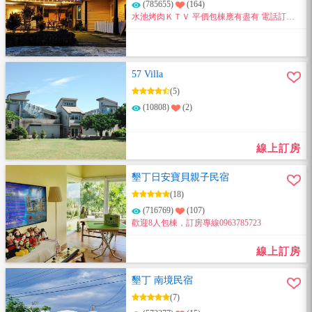
(785655)
(164)
水池烤肉ＫＴＶ 平價包棟應有盡有 電話訂房
0987736725
57 Villa
(5)
(10808)
(2)
線上訂房
墾丁日安寶貝親子民宿
(18)
(716769)
(107)
歡迎8人包棟，訂房專線0963785723
線上訂房
墾丁 南境民宿
(7)