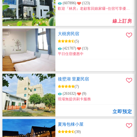
(607896)
(123)
歡迎『林房』老顧客回娘家囉~住宿可享優惠
300元。(限電話訂房)
線上訂房
大樹房民宿
(5)
(421707)
(13)
平日住宿優惠中
後壁湖 里夏民宿
(7)
(261632)
(9)
現場無提供刷卡服務
立即預定
夏海包棟小屋
(39)