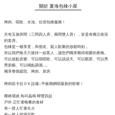
關於 夏海包棟小屋
烤肉、唱歌、水池、住宿包棟服務！
共有五個房間（三間四人房、兩間雙人房），皆是有獨立衛浴
的套房。
包棟是一種享受，和朋友、親人歡聚的放鬆時刻，
所以我們每天只接待一組客人，讓您們獨享難得相聚的夜晚。
可以放點音樂、可以唱唱歌、可以談談天、可以觀星、可以秀
秀廚藝、可以喝點調酒.....
獨享整個庭院、烤肉、廚房
烤肉區卡拉ＯＫ設備--平板聯網唱最新的歌喔！
椰林環繞 鳥叫蟲鳴 蟬聲四起
戶外 正忙著晚餐的食材
有一群人忙著生火
有一群人把酒言歡