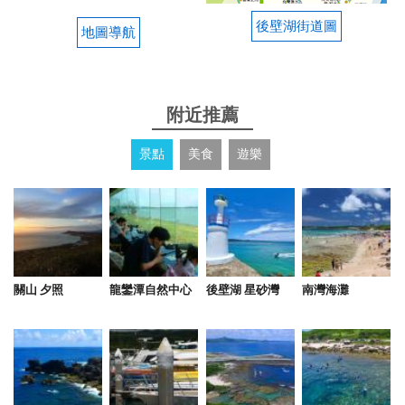
戲水池玩水能顧的到！ 離海邊跟海產店也很近，超推
的
後壁湖街道圖
地圖導航
2019-05-13 20:00:42
附近推薦
度假的好地方
景點
美食
遊樂
關山 夕照
龍鑾潭自然中心
後壁湖 星砂灣
南灣海灘