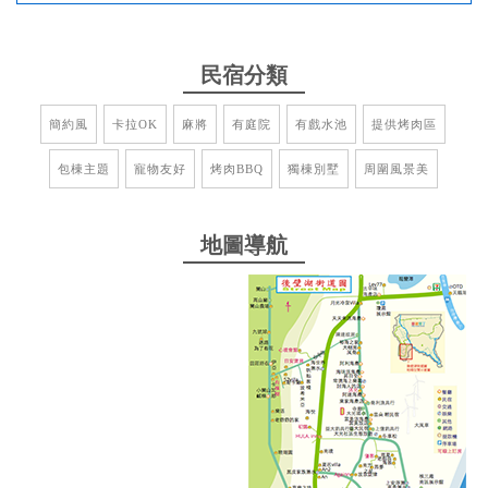
地點隱秘不怕吵到別人，靠近後壁湖不管要玩水還是
吃海鮮都很方便，晚上又可以烤肉喝酒，下次會想再
來
民宿分類
簡約風
卡拉OK
麻將
有庭院
有戲水池
提供烤肉區
2019-05-13 21:22:11
包棟主題
寵物友好
烤肉BBQ
獨棟別墅
周圍風景美
2019-05-13 21:19:53
地圖導航
寧靜、悠閒、鄰近海邊，是渡假的好地方。有游泳
池、烤肉區，家族旅遊也很適合，附近海產店多，方
便覓食。老闆、闆娘都很熱情。很推薦
2019-05-13 21:10:45
超級適合度假放鬆的地方！ 大人烤肉暢飲著、小孩在