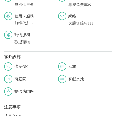
無提供早餐
專屬免費車位
信用卡服務
網絡
無提供刷卡
大廳無線WI-FI
寵物服務
歡迎寵物
額外設施
卡拉OK
麻將
有庭院
有戲水池
提供烤肉區
注意事項
常見Ｑ&A