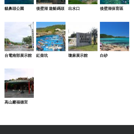
貓鼻頭公園
後壁湖 遊艇碼頭
出水口
後壁湖保育區
台電南部展示館
紅柴坑
瓊麻展示館
白砂
高山巖福德宮