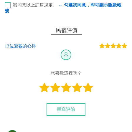
我同意以上訂房規定。
← 勾選我同意，即可顯示匯款帳
號
彰化銀行-恆春分行 代號：009 帳號：8348-86-060296-
民宿評價
00 戶名：楊惠琦
13位遊客的心得
您也可以利用這幾個常用的網路ATM匯款： [
郵局ATM
]、 [
彰銀
ATM
]、 [
一銀ATM
]
(以上三個銀行網路ATM只是方便網友直接連結，並不代表民
宿有提供該銀行匯款帳號喔。) 匯入任何款項後，請記得與業者
您喜歡這裡嗎？
連絡喔！
撰寫評論