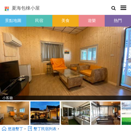
夏海包棟小屋
景點地圖
民宿
美食
遊樂
熱門
小客廳
›
›
悠遊墾丁
墾丁民宿列表