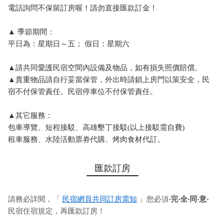
電話詢問不保留訂房喔！請勿直接匯款訂金！
▲ 季節期間：
平日為：星期日～五； 假日：星期六
▲請共同愛護民宿空間內設備及物品，如有損失照價賠償。
▲貴重物品請自行妥當保管，外出時請鎖上房門以策安全，民
宿不付保管責任。民宿停車位不付保管責任。
▲其它服務：
包車導覽、短程接駁、高雄墾丁接駁(以上接駁需自費)
租車服務、水陸活動票劵代購、烤肉食材代訂。
匯款訂房
請務必詳閱，「
民宿網頁共同訂房需知
」您必須
‧完‧全‧同‧意‧
民宿住宿規定，再匯款訂房！