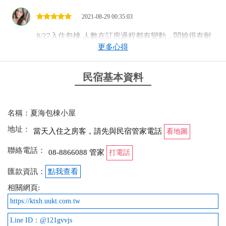
2021-08-29 00:35:03
8/27入住包棟 人數在訂房過程都有變動，闆娘很有耐
更多心得
心。 卡拉ok的歌超新的！然後三番兩次不知道按到什
麼畫面跳掉，直接跟闆娘視訊教學，闆娘也超有耐心
民宿基本資料
2019-05-15 17:30:48
名稱：夏海包棟小屋
臨馬路邊，交通方便，離7-11很近，周邊都是草地，
地址：
當天入住之房客，請先與民宿管家電話
享受不被打擾的獨立空間，且是包棟villa，有戲水泳
看地圖
池，大庭院可以讓小朋友寵物放心的玩耍，很棒的渡
聯絡電話：
08-8866088 管家
打電話
假ful!
匯款資訊：
點我查看
相關網頁:
2019-05-13 21:23:54
https://ktxh.uukt.com.tw
非常適合三五成群來包棟，這裡的環境讓人很放鬆，
Line ID：@121gvvjs