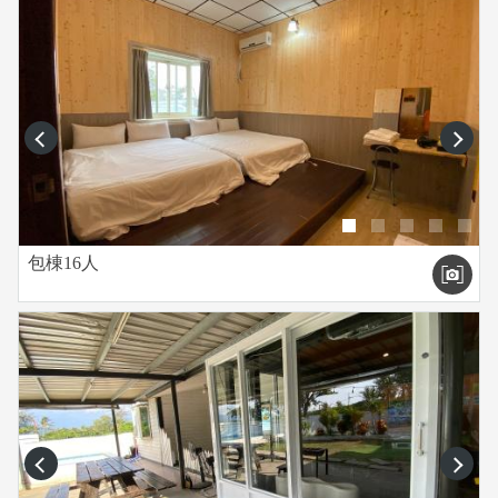
prev
next
包棟16人
prev
next