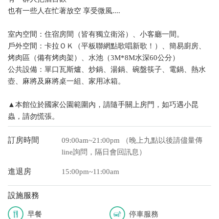
也有一些人在忙著放空 享受微風....
室內空間：住宿房間（皆有獨立衛浴）、小客廳一間。
戶外空間：卡拉ＯＫ（平板聯網點歌唱新歌！）、簡易廚房、
烤肉區（備有烤肉架）、水池（3M*8M水深60公分）
公共設備：單口瓦斯爐、炒鍋、湯鍋、碗盤筷子、電鍋、熱水
壺、麻將及麻將桌一組、家用冰箱。
▲本館位於國家公園範圍內，請隨手關上房門，如巧遇小昆
蟲，請勿慌張。
訂房時間
09:00am~21:00pm （晚上九點以後請儘量傳
line詢問，隔日會回訊息）
進退房
15:00pm~11:00am
設施服務
早餐
停車服務