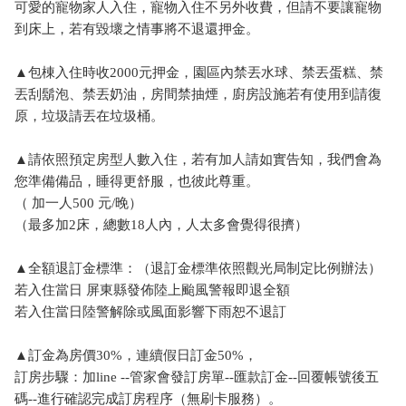
可愛的寵物家人入住，寵物入住不另外收費，但請不要讓寵物
到床上，若有毀壞之情事將不退還押金。
▲包棟入住時收2000元押金，園區內禁丟水球、禁丟蛋糕、禁
丟刮鬍泡、禁丟奶油，房間禁抽煙，廚房設施若有使用到請復
原，垃圾請丟在垃圾桶。
▲請依照預定房型人數入住，若有加人請如實告知，我們會為
您準備備品，睡得更舒服，也彼此尊重。
（ 加一人500 元/晚）
（最多加2床，總數18人內，人太多會覺得很擠）
▲全額退訂金標準：（退訂金標準依照觀光局制定比例辦法）
若入住當日 屏東縣發佈陸上颱風警報即退全額
若入住當日陸警解除或風面影響下雨恕不退訂
▲訂金為房價30%，連續假日訂金50%，
訂房步驟：加line --管家會發訂房單--匯款訂金--回覆帳號後五
碼--進行確認完成訂房程序（無刷卡服務）。