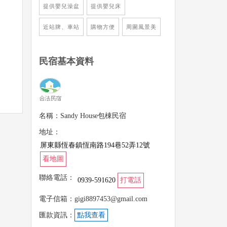
提供嬰兒澡盆
提供嬰兒床
近站牌、車站
購物方便
周圍風景美
民宿基本資料
名稱：Sandy House包棟民宿
地址：
屏東縣恆春鎮恆南路194巷52弄12號
看地圖
聯絡電話：
0939-591620
打電話
電子信箱：gigi8897453@gmail.com
匯款資訊：
點我查看