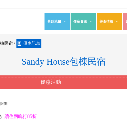
景點地圖
住宿資訊
美食情報
›
e包棟民宿
優惠訊息
Sandy House包棟民宿
優惠活動
~無限期
85
--
續住兩晚打
折