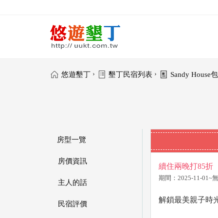
›
›
悠遊墾丁
墾丁民宿列表
Sandy Hous
房型一覽
房價資訊
續住兩晚打85折
期間：2025-11-01
主人的話
解鎖最美親子時光
民宿評價