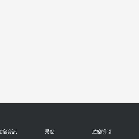
住宿資訊
景點
遊樂導引