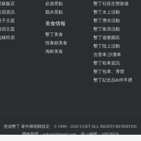
星級飯店
必遊景點
墾丁社區生態旅遊
民宿資訊
戲水景點
墾丁水上活動
親子主題
墾丁潛水活動
美食情報
情侶主題
墾丁衝浪活動
墾丁美食
包棟民宿
墾丁遊樂園區
恆春鎮美食
墾丁陸上活動
海鮮美食
吉普車,沙灘車
墾丁租車資訊
墾丁包車、導覽
墾丁紀念品&伴手禮
悠遊墾丁
著作權相關規定
© 1998 - 2026 UUKT ALL RIGHTS RESERVED.
聯絡我們：
uuktsir@gmail.com
統一編號：10818059