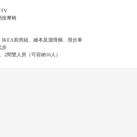
TV
動按摩椅
IKEA廚房組、繪本及溜滑梯、滑步車
代步
、2間雙人房（可容納16人）