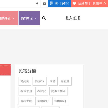
墾丁民宿
我愛墾丁-售票中心
悠遊
悠遊
墾丁
墾丁
登入/註冊
遊樂導引
熱門單元
粉絲
影片
團
介紹
民宿分類
簡約風
卡拉OK
麻將
遊戲機
有戲水池
有庭院
提供烤肉區
包棟主題
寵物友好
烤肉BBQ