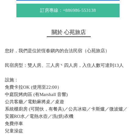
訂房專線：+886986-553138
關於 心苑旅店
您好，我們是位於恆春鎭內的合法民宿（心苑旅店）
民宿房型：雙人房、三人房丶四人房，入住人數可達到13人
設施：
免費卡拉OK (使用至22:00）
中庭院烤肉區 (有Marshall 音響)
公共客廳／電動麻將桌／桌遊
系統櫃廚房 (可開伙，有餐具)／公共冰箱／卡斯爐／微波爐／
安麗RO水／電熱水壺／洗(烘)衣機
免費停車
兒童澡盆