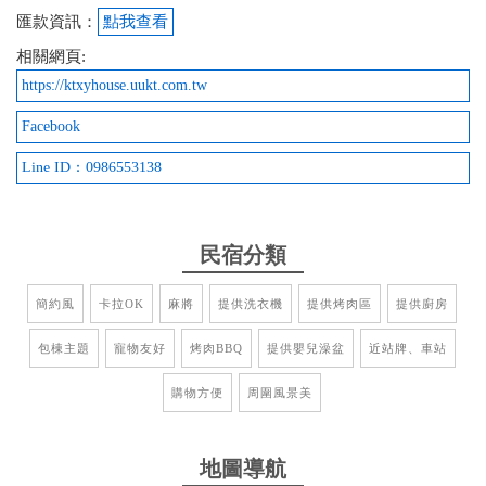
2025-04-08 12:24:10
匯款資訊：
點我查看
高CP值民宿，卡拉ok 、電動麻將桌應有盡有且房間
相關網頁:
舒適乾淨，適合親朋好友住宿包棟
https://ktxyhouse.uukt.com.tw
from google
Facebook
Line ID：0986553138
2025-04-06 12:04:44
老闆人超好 每年都來這裡了 目前玩過最好玩的民宿
民宿分類
from google
簡約風
卡拉OK
麻將
提供洗衣機
提供烤肉區
提供廚房
2025-03-05 18:12:46
包棟主題
寵物友好
烤肉BBQ
提供嬰兒澡盆
近站牌、車站
非常喜歡心苑的服務，一進門所有設備應有盡有，佈
購物方便
周圍風景美
置溫馨又乾淨舒適，唱歌、烤肉用具什麼都有，真的
有回家的感覺。 地點也非常方便，離恆春老街非常
近，出門玩耍一天後，還可以就近到老街吃東西或買
地圖導航