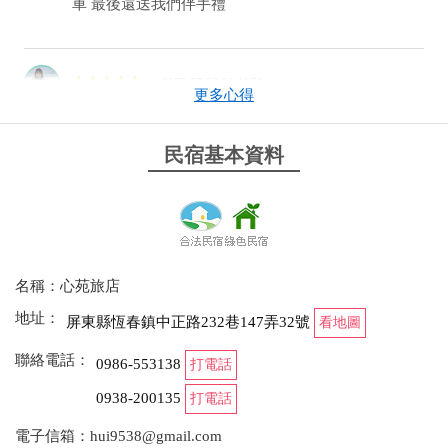
車 最後還送我們伴手禮
2025-07-29 00:44:58
更多心得
闆娘真的很貼心，讓我們提早進去放東西，熱情款
待，甚至還會詢問我們狀況，很開心幫朋友慶生，度
民宿基本資料
過很美好的一晚，朋友回饋給我說下次還可以在住！
超級推
from google
名稱：心苑旅店
2025-06-08 18:38:55
地址：
屏東縣恆春鎮中正路232巷147弄32號
看地圖
闆娘十分熱情親切 詢問問題都很有耐心的回覆 房間
舒適 民宿整體體驗非常優良～
聯絡電話：
0986-553138
打電話
0938-200135
打電話
from google
電子信箱：hui9538@gmail.com