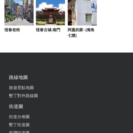
from google
2024-07-21 13:29:34
恆春老街
恆春古城-南門
阿嘉的家--[海角
老闆娘人超好超美❤️ 環境舒服又乾淨 廁所還乾濕分
七號]
離 KTV歌曲很新 超級推推
from google
2024-07-21 12:44:12
路線地圖
民宿老闆娘很貼心 民宿很乾淨很溫馨 有過山車電動
麻將桌 全新音源伴唱卡拉ok 陶冶氣質的鋼琴 部分房
旅遊景點地圖
間還有陽台可以曬太陽曬泳衣 出去就是恆春市區 買
墾丁對外路線圖
宵夜非常方便 總之這種體驗前所未有❤️ 真心誠意給
街道圖
出五星好評❤️ Ps 三輪車泰式料理 每來墾丁必吃的第
一站❤️
街道分佈圖
墾丁街道圖
from google
南灣街道圖