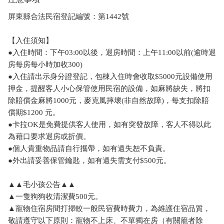
屏東縣合法民宿登記編號：第1442號
【入住須知】
●入住時間：下午03:00以後，退房時間：上午11:00以前(逾時退
房每房每小時加收300)
●入住請出示身分證登記，包棟入住時會收取$5000元設備使用
押金，提醒客人小心保管使用民宿的設備，如麻將缺失，將扣
除賠償金麻將1000元，麥克風摔壞(非自然故障)，每支扣除賠
償期$1200 元。
●卡拉OK是免費提供客人使用，如有突發故障，客人不得以此
為藉口要求退房或折價。
●個人貴重物品請自行攜帶，如有遺失恕不負責。
●外出請妥善保管鑰匙，如有遺失需支付$500元。
▲▲毛小孩公告▲▲
▲一隻狗狗收清潔費500元。
▲寵物住宿房間打掃較一般民宿費時費力，為維護住宿品質，
敬請遵守以下原則：寵物不上床、不單獨在房（有關籠者除