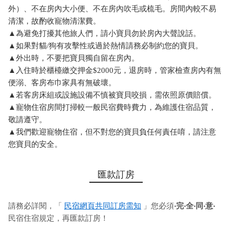
外）、不在房內大小便、不在房內吹毛或梳毛。房間內較不易
清潔，故酌收寵物清潔費。
▲為避免打擾其他旅人們，請小寶貝勿於房內大聲說話。
▲如果對貓/狗有攻擊性或過於熱情請務必制約您的寶貝。
▲外出時，不要把寶貝獨自留在房內。
▲入住時於櫃檯繳交押金$2000元，退房時，管家檢查房內有無
便溺、客房布巾家具有無破壞。
▲若客房床組或設施設備不慎被寶貝咬損，需依照原價賠償。
▲寵物住宿房間打掃較一般民宿費時費力，為維護住宿品質，
敬請遵守。
▲我們歡迎寵物住宿，但不對您的寶貝負任何責任唷，請注意
您寶貝的安全。
匯款訂房
請務必詳閱，「
民宿網頁共同訂房需知
」您必須
‧完‧全‧同‧意‧
民宿住宿規定，再匯款訂房！