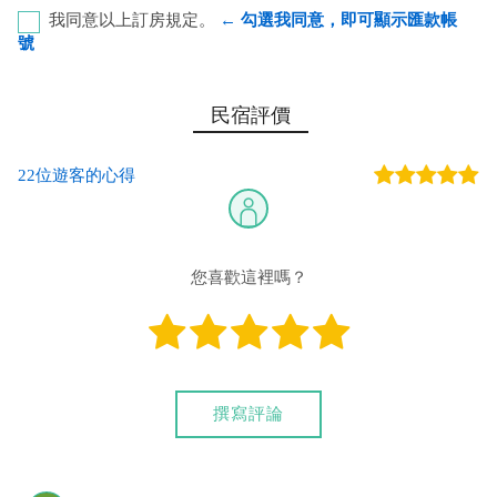
我同意以上訂房規定。
← 勾選我同意，即可顯示匯款帳
號
第一銀行-恆春分行 代號：007 帳號：753-50-158088 戶
民宿評價
名：林桂慧
22位遊客的心得
您也可以利用這幾個常用的網路ATM匯款： [
郵局ATM
]、 [
彰銀
ATM
]、 [
一銀ATM
]
(以上三個銀行網路ATM只是方便網友直接連結，並不代表民
宿有提供該銀行匯款帳號喔。) 匯入任何款項後，請記得與業者
您喜歡這裡嗎？
連絡喔！
撰寫評論