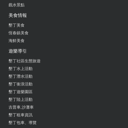
戲水景點
from google
美食情報
墾丁美食
2024-06-13 17:18:32
恆春鎮美食
推推這間民宿，闆娘很Nice~訂房過程很客氣，地點離
海鮮美食
恆春鎮上很近，可以慢慢散步走到城門附近拍照，附
近也有一些美食，房間插座蠻多的，對我這個外出會
遊樂導引
帶筆電/平板的人來說很方便，重點是"寵物友善"，如
墾丁社區生態旅遊
果一家好幾口推薦直接包棟!! 可以請民宿代訂烤肉食
墾丁水上活動
材，客廳也有KTV設備，歌還蠻新的XD 到墾丁玩不
墾丁潛水活動
要只去墾丁大街了~恆春一堆美食好嗎!! 民宿就在恆春
鎮上開一間泰式料理店，夏天去恆春吃泰式超搭!!
墾丁衝浪活動
墾丁遊樂園區
from google
墾丁陸上活動
吉普車,沙灘車
2024-06-01 22:23:54
墾丁租車資訊
墾丁包車、導覽
一間很推薦的民宿 中午到達恆春可以先去民宿主人開