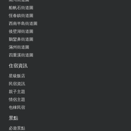
船帆石街道圖
2024-06-20 23:09:46
恆春鎮街道圖
我們12人下來入住，環境非常舒服，適合跟家庭好友
西南半島街道圖
一起來～ 有烤肉，又有麻將桌，還可以唱歌～
後壁湖街道圖
鵝鑾鼻街道圖
from google
滿州街道圖
四重溪街道圖
2024-06-20 23:04:18
住宿資訊
非常乾淨的民宿房間很大可以烤肉打牌又可以唱卡拉
星級飯店
OK超讚的
民宿資訊
from google
親子主題
情侶主題
包棟民宿
2024-06-20 22:35:21
景點
舒服的體驗，有卡啦ok，有桌遊，還有烤肉，服務很
棒，下次還要再來
必遊景點