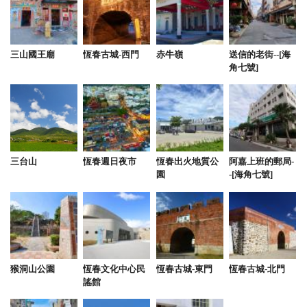
旅店主人友善親切，環境整潔乾淨，廁所有乾濕分
離，加大的床軟硬適中讓我睡的相當舒服，很值得推
薦。
三山國王廟
恆春古城-西門
赤牛嶺
送信的老街--[海
from google
角七號]
2024-09-22 10:34:17
包棟民宿推薦～環境很舒服，烤肉、唱歌、麻將設備
樣樣都有！ 非常推薦
三台山
恆春週日夜市
恆春出火地質公
阿嘉上班的郵局-
園
-[海角七號]
from google
2024-08-29 21:15:28
友善親子民宿、環境乾淨舒適、設備齊全提供桌遊、
KTV、洗烘衣機⋯，帥氣老闆和美麗闆娘服務貼心熱
猴洞山公園
恆春文化中心民
恆春古城-東門
恆春古城-北門
情款待，讓人賓至如家
謠館