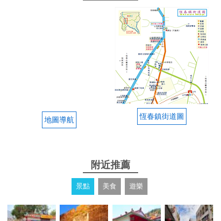
宵夜。 另外一定要特別分享他們家的備品，小到從衛
生紙到盥洗用品，全都是精心挑選，一點都不馬虎。
尤其是我個人最在意的牙刷，質感和刷毛都讓人用起
來非常舒服，連男士的刮鬍刀都非常好用，冰箱裏的
飲料還貼心的準備了各式酒精、非酒精的品項，以後
到墾丁就都住這裡了
from google
2025-01-01 12:14:47
恆春鎮街道圖
地圖導航
環境乾淨設備也很好 KTV的麥克風音質超好 喜歡打
麻將的一定會喜歡他們的電動麻將台 跨年時還可以看
到360度的煙火 超漂亮
附近推薦
from google
景點
美食
遊樂
2024-12-16 16:11:15