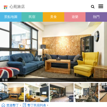
心苑旅店
景點地圖
民宿
美食
遊樂
熱門
客廳
›
›
悠遊墾丁
墾丁民宿列表