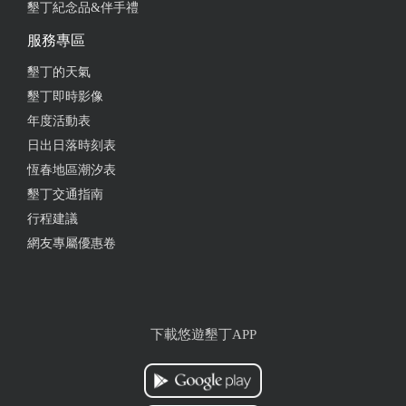
墾丁紀念品&伴手禮
的餐廳（三輪車泰式料理）吃飯回民宿休息一下唱唱
歌打打麻將晚上就可以開始準備烤肉 食材我們請老闆
服務專區
娘代訂夯烤肉很方便
墾丁的天氣
from google
墾丁即時影像
年度活動表
日出日落時刻表
恆春地區潮汐表
墾丁交通指南
行程建議
網友專屬優惠卷
下載悠遊墾丁APP