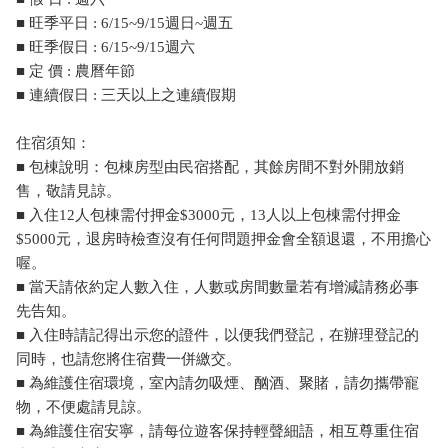
■ 旺季平日 : 6/15~9/15週日~週五
■ 旺季假日 : 6/15~9/15週六
■ 定 價 : 農曆年節
■ 連續假日 : 三天以上之連續假期
住宿須知：
■ 包棟說明：包棟房型由民宿搭配，其餘房間不對外開放銷
售，敬請見諒。
■ 入住12人包棟需付押金$3000元，13人以上包棟需付押金
$5000元，退房時檢查沒有任何問題押金會全額退還，不用擔心
喔。
■ 當天請依約定人數入住，人數或房間數量若有增減請務必事
先告知。
■ 入住時請記得出示您的證件，以便我們登記，在辦理登記的
同時，也請您將住宿費一併繳交。
■ 為維護住宿環境，室內請勿吸煙、酗酒、聚賭，請勿攜帶寵
物，不便處請見諒。
■ 為維護住宿安寧，請每位遊客保持輕聲細語，相互尊重住宿