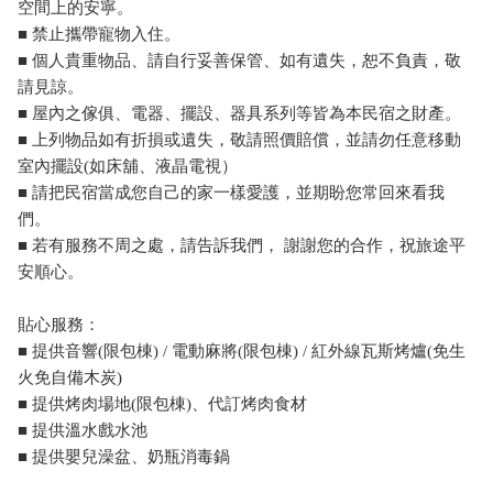
空間上的安寧。
■ 禁止攜帶寵物入住。
■ 個人貴重物品、請自行妥善保管、如有遺失，恕不負責，敬
請見諒。
■ 屋內之傢俱、電器、擺設、器具系列等皆為本民宿之財產。
■ 上列物品如有折損或遺失，敬請照價賠償，並請勿任意移動
室內擺設(如床舖、液晶電視）
■ 請把民宿當成您自己的家一樣愛護，並期盼您常回來看我
們。
■ 若有服務不周之處，請告訴我們， 謝謝您的合作，祝旅途平
安順心。
貼心服務：
■ 提供音響(限包棟) / 電動麻將(限包棟) / 紅外線瓦斯烤爐(免生
火免自備木炭)
■ 提供烤肉場地(限包棟)、代訂烤肉食材
■ 提供溫水戲水池
■ 提供嬰兒澡盆、奶瓶消毒鍋