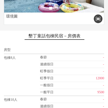
環境圖
墾丁童話包棟民宿－房價表
房型
春節
-
包棟8人
連續假日
-
旺季假日
-
旺季平日
12000
一般假日
-
一般平日
9500
春節
-
包棟10人
連續假日
-