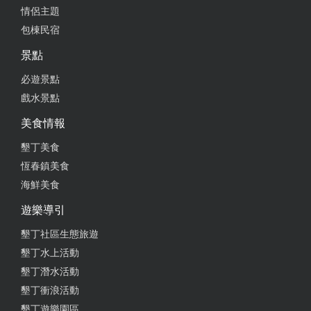
感覺！
情侶主題
包棟民宿
from google
景點
必遊景點
2023-10-02 14:01:44
戲水景點
有問題都有解決，服務不錯 環境算乾淨、有專屬停車
美食情報
位(2格) 有KTV、烤爐(瓦斯型) 但不好用、 有小水池
(小朋友很愛) 有熱水、沖洗區、洗衣機 一樓是龍貓特
墾丁美食
色房型 可惜的是咖啡機用的咖啡不好喝 0.0 建議備用
恆春鎮美食
一些即溶的會更好
海鮮美食
from google
遊樂導引
墾丁社區生態旅遊
2023-08-23 11:42:55
墾丁水上活動
我們一家族總共16 人，第一次來到童話民宿，大家都
墾丁潛水活動
感到非常滿意。老闆娘真的很熱情親切，小孩們看到
墾丁衝浪活動
水池說想玩水，老闆娘立刻放水而且還是溫水哦，孩
墾丁遊樂園區