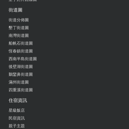
from google
街道圖
2023-11-14 21:48:07
街道分佈圖
墾丁街道圖
房子很乾淨 親子空間小孩都好喜歡 到訪時剛好遇到
南灣街道圖
超級強風還好水池有溫水 讓小孩玩到不想回家
船帆石街道圖
from google
恆春鎮街道圖
西南半島街道圖
後壁湖街道圖
2023-11-07 19:24:12
鵝鑾鼻街道圖
非常棒的民宿
滿州街道圖
from google
四重溪街道圖
住宿資訊
2023-10-24 22:08:44
星級飯店
民宿資訊
非常棒的民宿，從房間的裝飾、清潔可以發現老闆娘
心思很細膩，民宿內設備很齊全，住進民宿有回家的
親子主題