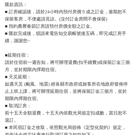
匯款資訊：
■ 訂房確認後，請於24小時內預付房價５成之訂金，逾期恕不
保留客房，不便處請見諒。(沒付訂金房間不會保留)
■ 預約農曆春節訂房請預付房價全額之訂金。
■ 匯款完成後，煩請來電告知交易帳號後五碼，即完成訂房手
續，謝謝您~
■延期住宿：
請於住宿前一週告知，將可辦理退費(扣手續費)或保留訂金三個
月，並於期限內擇期住宿。
■ 天災延期：
如遇天災 (颱風、地震) 經各縣市政府或旅客所在地政府發佈停
止上班上課，將可辦理延期住宿，並將保留訂金三個月，並於
期限內擇期住宿。
■ 取消訂房：
前十五天全額退費，十五天內依觀光局規定扣成數，當日恕不
退訂。
■ 本民宿訂金之收取，依照觀光局頒佈《定型化契約》規定，
並依法令規定比率進行取消訂房之扣款如下：