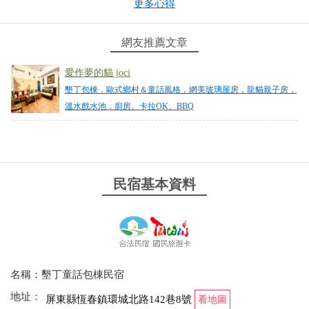
更多心得
機、烤肉台、卡拉OK⋯） 這次跟同事們一起來，放
完行李就可以在民宿玩很久很放鬆 房間內乾淨舒適，
也有景觀房可以讓愛拍照的人留念 獲得很愉快的入住
網友推薦文章
經驗，以後有機會還會想來！
愛作夢的貓 joci
from google
墾丁包棟．歐式鄉村＆童話風格，網美玻璃屋房，龍貓親子房，
溫水戲水池，廚房、卡拉OK、BBQ
2024-12-16 07:00:27
乾淨舒適，設備齊全，親切的服務！適合全家包棟出
遊
民宿基本資料
from google
2024-10-20 16:44:27
這次5個家庭一起去包棟住一晚，大人跟小朋友都玩
名稱：墾丁童話包棟民宿
得很開心，民宿環境超好，老闆娘很親切，附近生活
地址：
屏東縣恆春鎮環城北路142巷8號
看地圖
機能也很方便。下次一定還會再二訪