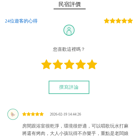
第一銀行-恆春分行 代號：007 帳號：753-50-487391 戶
民宿評價
名：余秋燕
24位遊客的心得
您也可以利用這幾個常用的網路ATM匯款： [
郵局ATM
]、 [
彰銀
ATM
]、 [
一銀ATM
]
(以上三個銀行網路ATM只是方便網友直接連結，並不代表民
宿有提供該銀行匯款帳號喔。) 匯入任何款項後，請記得與業者
您喜歡這裡嗎？
連絡喔！
撰寫評論
2026-02-19 14:44:26
房間跟浴室很乾淨，環境很舒適，可以唱歌玩水打麻
將還有烤肉，大人小孩玩得不亦樂乎，重點是老闆娘