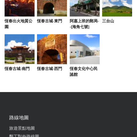
老闆娘真的是非常讚
from google
恆春出火地質公
恆春古城-東門
阿嘉上班的郵局-
三台山
園
-[海角七號]
2024-04-03 18:18:08
我是4/1-3的住客 老闆娘非常的親切 耐心教學咖啡
機、電麻的使用方法 房間及各設施都很棒 下次還會
想再來住一次
恆春古城-南門
恆春古城-西門
恆春文化中心民
from google
謠館
2023-12-12 18:05:30
位在恆春市區，便利性佳！民宿主人超客氣親切，屋
內設施應有盡有，溫水泳池、烤爐、電動麻將、完善
路線地圖
的廚房設備及咖啡機。有機會會再回住，謝謝熱情的
款待
旅遊景點地圖
墾丁對外路線圖