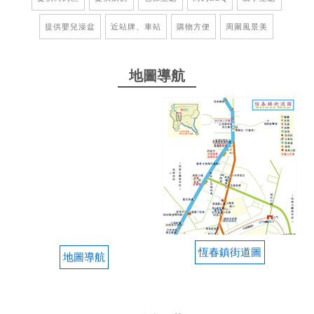
from google
提供嬰兒澡盆
近站牌、車站
購物方便
周圍風景美
2024-08-22 17:39:04
地圖導航
喜愛拍美照的朋友，別錯過
2024-08-22 09:20:33
住宿環境乾淨，舒適，非常適合渡假放鬆 室內空間到
處都可感受到闆娘的用心 最驚喜的是
from google
恆春鎮街道圖
地圖導航
2024-06-17 10:50:39
房間環境超乾淨，闆娘很熱情加阿莎力