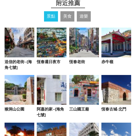
from google
附近推薦
景點
美食
遊樂
2024-05-26 15:05:41
民宿老闆娘經營得非常用心，設備齊全，床跟枕頭都
很好睡
from google
送信的老街--[海
恆春週日夜市
恆春老街
赤牛嶺
角七號]
2024-05-26 14:55:41
民宿設備應有盡有，唱歌、泳池、烤肉、咖啡機、電
動麻將桌…，處處都能感受到老闆娘的用心，環境非
常乾淨，必須大推
from google
猴洞山公園
阿嘉的家--[海角
三山國王廟
恆春古城-北門
七號]
2024-05-06 10:59:04