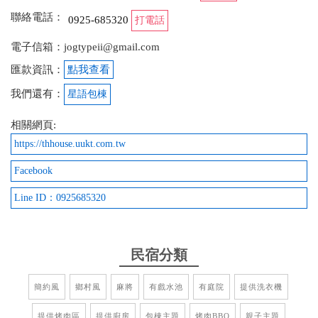
聯絡電話：
0925-685320
打電話
from google
電子信箱：jogtypeii@gmail.com
2024-09-30 09:11:01
匯款資訊：
點我查看
我覺得這間很值得多人包棟喔！超棒的，老闆娘非常
我們還有：
星語包棟
親切，一樓房間隔音良好，可以烤肉重點是不用自己
相關網頁:
生火，肉烤好的速度超快，對有小小孩的家庭很友
善，一樓房間內還有玩具及盪鞦韆，小朋友看到都很
https://thhouse.uukt.com.tw
喜歡，一直吵著下次還要來，真的非常棒，很溫馨，
Facebook
很喜歡，有家的感覺
Line ID：0925685320
from google
2024-09-09 10:54:48
民宿分類
闆娘人超級好，超有人情味 房間也是一級棒，很乾淨
簡約風
鄉村風
麻將
有戲水池
有庭院
提供洗衣機
很舒適 廁所都很新也很乾淨，整間民宿就是舒適二
字！ 抱歉把民宿弄亂了
提供烤肉區
提供廚房
包棟主題
烤肉BBQ
親子主題