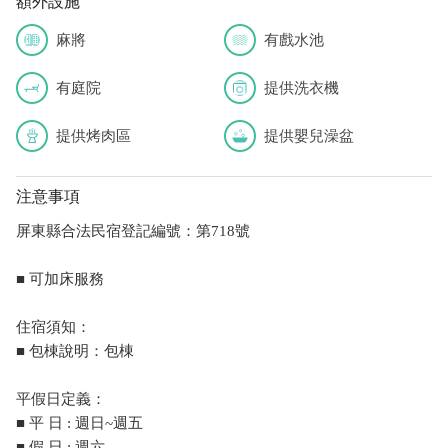
額外設施
麻將
有戲水池
有庭院
提供洗衣機
提供烤肉區
提供嬰兒澡盆
注意事項
屏東縣合法民宿登記編號：第718號
■ 可加床服務
住宿須知：
■ 包棟說明：包棟
平假日定義：
■ 平 日 : 週日~週五
■ 假 日 : 週六