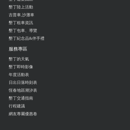
子們玩得好開心。環境超級乾淨，真的不誇張，連窗
墾丁陸上活動
框都好乾淨，寢具都很清香，老人家和孩子躺著休
吉普車,沙灘車
息，我都很放心。我真的很推薦這家民宿哦！有機會
墾丁租車資訊
我們還會再來的，謝謝老闆娘....
墾丁包車、導覽
墾丁紀念品&伴手禮
2023-08-14 15:10:27
服務專區
房間整潔乾淨，能想到的設備應有儘有，也沒有停車
墾丁的天氣
問題，老闆提供一台腳踏車讓我們可以到恆春街上逛
墾丁即時影像
逛。 擔心西南氣流沒有好天氣，但一樓的遊戲房跟戲
年度活動表
水池已經讓小孩們玩得很開心，就算第二天出大太
日出日落時刻表
陽，孩子們還是想玩玩戲水池再離開，戲水池旁也有
恆春地區潮汐表
沖洗的地方跟洗衣機，讓玩過水的衣物可以做簡單的
墾丁交通指南
整理。 感謝老闆娘幫忙小孩跟長輩另外準備粥品做為
行程建議
他們的早餐，大家吃的很飽唷。 我們沒有使用烤肉設
網友專屬優惠卷
備，但客廳的KTV已讓全家儘情歡度愉快的假期夜晚
~孩子們說:我們下次可以再來住這裡嗎?