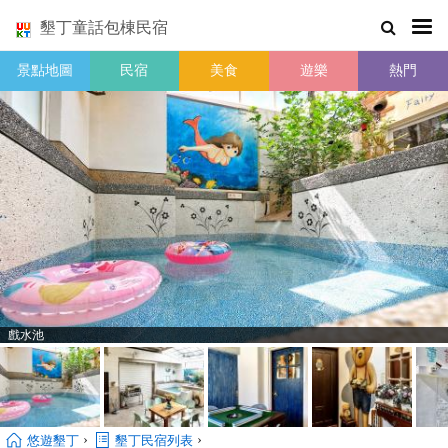
墾丁童話包棟民宿
景點地圖
民宿
美食
遊樂
熱門
戲水池
›
›
悠遊墾丁
墾丁民宿列表