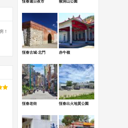
恆春週日夜市
猴洞山公園
房！
恆春古城-北門
赤牛嶺
號
恆春老街
恆春出火地質公園