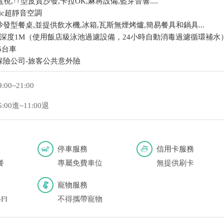
視,ㄇ型皮質沙發,卡拉OK,麻將設備,藍芽音響....
nic超靜音空調
發型餐桌,並提供飲水機,冰箱,瓦斯無煙烤爐,簡易餐具和鍋具...
5M,深度1M（使用飯店級泳池過濾設備，24小時自動消毒過濾循環補水
6台車
保險公司-旅客公共意外險
9:00~21:00
5:00進~11:00退
停車服務
信用卡服務
餐
專屬免費車位
無提供刷卡
寵物服務
FI
不得攜帶寵物