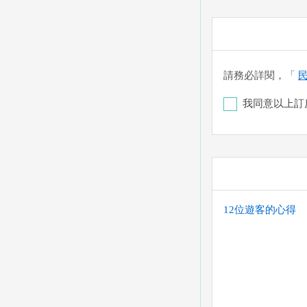
請務必詳閱，「
我同意以上訂
彰化銀行-恆春分行 
您也可以利用這幾個
(以上三個銀行網
喔。) 匯入任何
12位遊客的心得