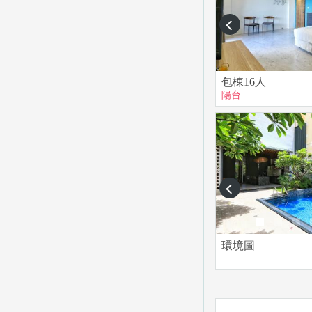
prev
包棟16人
陽台
prev
環境圖