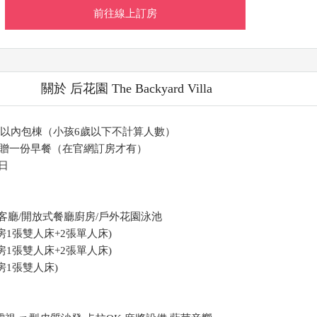
前往線上訂房
關於 后花園 The Backyard Villa
0人以內包棟（小孩6歲以下不計算人數）
贈一份早餐（在官網訂房才有）
1日
客廳/開放式餐廳廚房/戶外花園泳池
房1張雙人床+2張單人床)
房1張雙人床+2張單人床)
房1張雙人床)