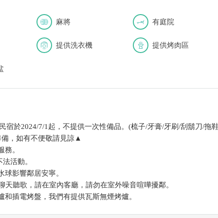
麻將
有庭院
提供洗衣機
提供烤肉區
盆
宿於2024/7/1起，不提供一次性備品。(梳子/牙膏/牙刷/刮鬍刀/拖鞋
準備，如有不便敬請見諒▲
服務。
不法活動。
丟水球影響鄰居安寧。
喝酒聊天聽歌，請在室內客廳，請勿在室外噪音喧嘩擾鄰。
烤爐和插電烤盤，我們有提供瓦斯無煙烤爐。