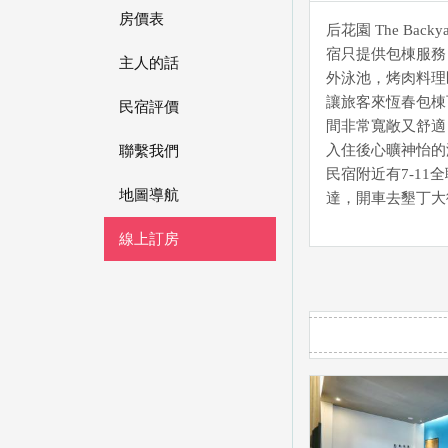
房價表
后花園 The Ba
宿只提供包棟服務
主人的話
外泳池，烤肉料理
讓旅客來恆春包棟
民宿評價
間非常寬敞又舒適
入住後心曠神怡的
聯繫我們
民宿附近有7-11
地圖導航
達，開車去墾丁大
線上訂房