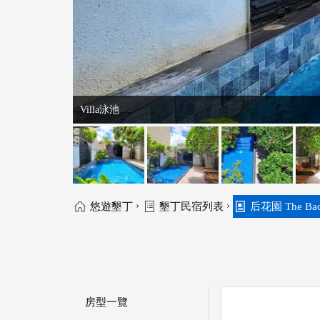
Villa泳池
›
›
悠遊墾丁
墾丁民宿列表
后花園 The Back
房型一覽