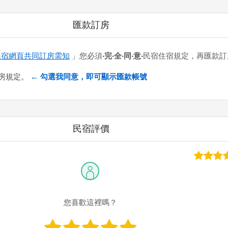
匯款訂房
民宿網頁共同訂房需知
」您必須
‧完‧全‧同‧意‧
民宿住宿規定，再匯款訂
房規定。
← 勾選我同意，即可顯示匯款帳號
代號：009 帳號：8348-95-027110-00 戶名：吳冀成
民宿評價
常用的網路ATM匯款： [
郵局ATM
]、 [
彰銀ATM
]、 [
一銀ATM
]
路ATM只是方便網友直接連結，並不代表民宿有提供該銀行匯款帳
款項後，請記得與業者連絡喔！
您喜歡這裡嗎？