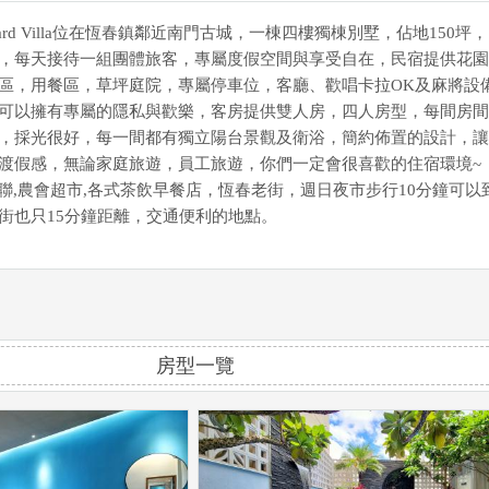
ckyard Villa位在恆春鎮鄰近南門古城，一棟四樓獨棟別墅，佔地150坪
，每天接待一組團體旅客，專屬度假空間與享受自在，民宿提供花園
區，用餐區，草坪庭院，專屬停車位，客廳、歡唱卡拉OK及麻將設
可以擁有專屬的隱私與歡樂，客房提供雙人房，四人房型，每間房間
，採光很好，每一間都有獨立陽台景觀及衛浴，簡約佈置的設計，讓
渡假感，無論家庭旅遊，員工旅遊，你們一定會很喜歡的住宿環境~
全聯,農會超市,各式茶飲早餐店，恆春老街，週日夜市步行10分鐘可以
街也只15分鐘距離，交通便利的地點。
房型一覽