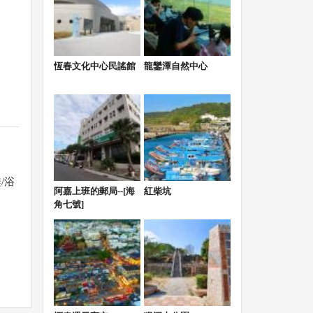
恆春文化中心民謠館
龍鑾潭自然中心
/浴
阿嘉上班的郵局--[海
紅柴坑
角七號]