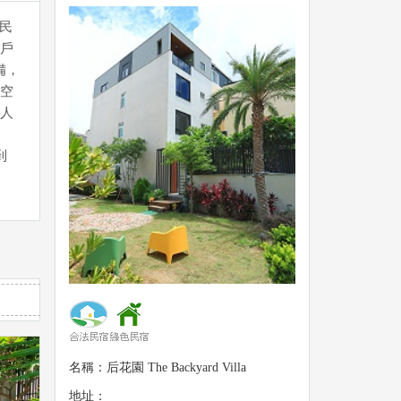
，民
戶
備，
空
人
到
名稱：后花園 The Backyard Villa
地址：