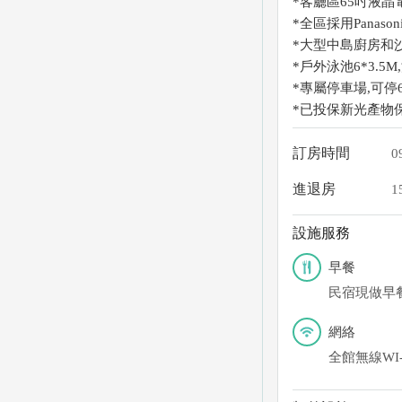
*客廳區65吋液晶電
*全區採用Panaso
*大型中島廚房和沙
*戶外泳池6*3.
*專屬停車場,可停
*已投保新光產物
訂房時間
0
進退房
1
設施服務
早餐
民宿現做早
網絡
全館無線WI-