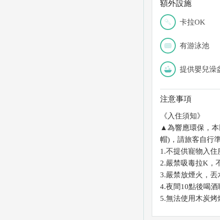
額外設施
卡拉OK
有游泳池
提供嬰兒澡
注意事項
《入住須知》
▲為響應環保，本民
帽)，請旅客自行
1.不提供寵物入住
2.嚴禁吸毒拉K，
3.嚴禁放煙火，
4.夜間10點後
5.無法使用木炭