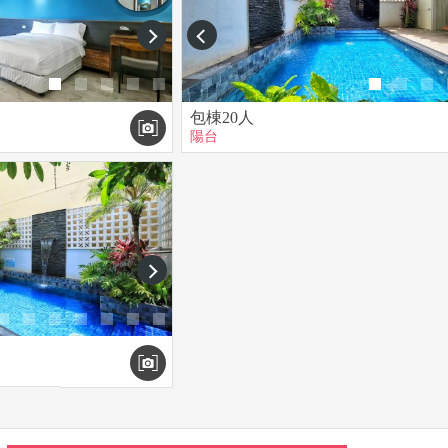
next
prev
包棟20人
陽台
next