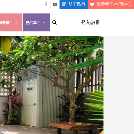
墾丁民宿
我愛墾丁-售票中心
悠遊
悠遊
墾丁
墾丁
登入/註冊
遊樂導引
熱門單元
粉絲
影片
團
介紹