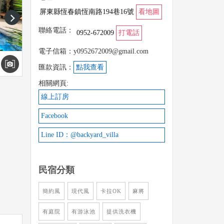
屏東縣恆春鎮恆南路194巷16號
看地圖
next
聯絡電話：
0952-672009
打電話
電子信箱：y0952672009@gmail.com
匯款資訊：
點我查看
相關網頁:
線上訂房
Facebook
Line ID：@backyard_villa
民宿分類
簡約風
現代風
卡拉OK
麻將
有庭院
有游泳池
提供洗衣機