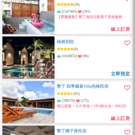
(39)
(1547405)
(201)
【專屬優惠】墾丁海陸活動電子票券服務
線上訂房
椛嶼別院
(8)
(1618853)
(96)
立即預定
墾丁 四季藏春Villa包棟民宿
(65)
(789279)
(175)
獨立庭園 × 大片草地 × SPA戲水池 × BBQ空間
8～20人包棟大空間。來電訂房即享住宿優惠
喔~
線上訂房
墾丁獅子座民宿