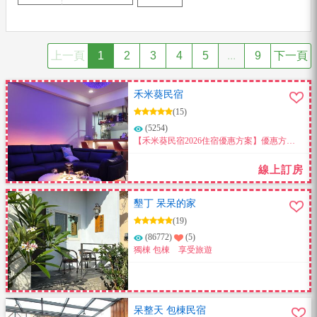
上一頁
1
2
3
4
5
...
9
下一頁
禾米葵民宿
(15)
(5254)
【禾米葵民宿2026住宿優惠方案】優惠方案
不分平假日淡旺季，連暑假也適用。活動期
間至12/31日截止。
線上訂房
墾丁 呆呆的家
(19)
(86772)
(5)
獨棟 包棟 享受旅遊
呆整天 包棟民宿