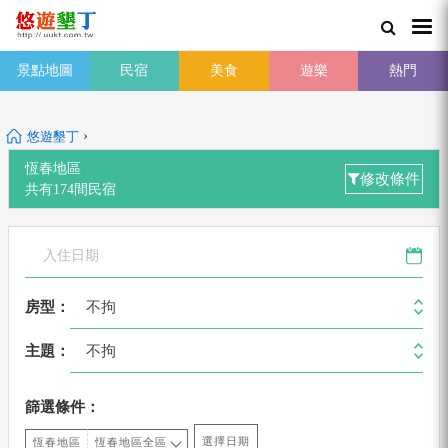
景點地圖
民宿
美食
遊樂
熱門
›
悠遊墾丁
恆春地區
修改條件
共有
174
間
民宿
不拘
房型：
不拘
主題：
篩選條件：
選擇日期
恆春地區
恆春地區全區