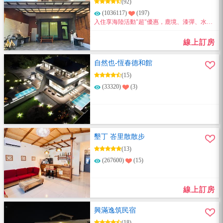
(92)
(1036117)
(197)
入住享海陸活動"超"優惠，鹿境、漆彈、水上
活動、生態導覽等～通通都超優惠～
線上訂房
自然也-恆春德和館
(15)
(33320)
(3)
墾丁 峇里散散步
(13)
(267600)
(15)
線上訂房
興滿逸筑民宿
(18)