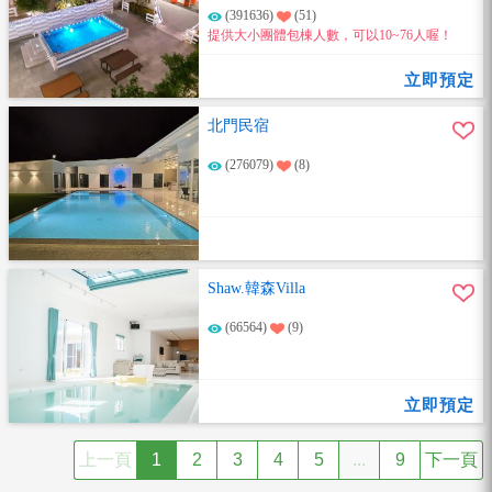
(391636)
(51)
提供大小團體包棟人數，可以10~76人喔！
立即預定
北門民宿
(276079)
(8)
Shaw.韓森Villa
(66564)
(9)
立即預定
上一頁
1
2
3
4
5
...
9
下一頁