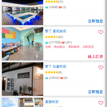
(23)
(35669)
(3)
立即預定
墾丁 夏苑旅宿
(82)
(1177958)
(397)
包棟、烤肉戲水、電動麻將、活動票券
線上訂房
墾丁 玩趣民宿
(8)
(150102)
(9)
立即預定
夏樂民宿