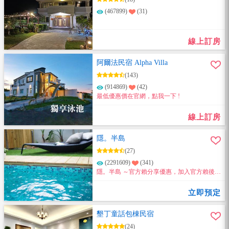
(467899)
(31)
線上訂房
阿爾法民宿 Alpha Villa
(143)
(914869)
(42)
最低優惠價在官網，點我一下 !
線上訂房
隱。半島
(27)
(2291609)
(341)
隱。半島 ～官方賴分享優惠，加入官方賴後分
享一位好友加入，雙方訂房同享9折優惠!!
立即預定
墾丁童話包棟民宿
(24)