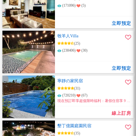
(171096)
(5)
立即預定
牧羊人Villa
(25)
(238406)
(30)
立即預定
寧靜の家民宿
(31)
(720210)
(67)
現在預訂即享超值限時福利：暑假住宿享 9 折
優惠，續住再享 8.5 折優惠～
線上訂房
墾丁億園庭園民宿
(35)