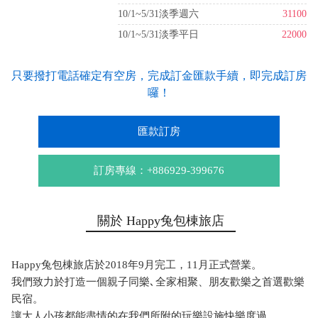
10/1~5/31淡季週六
31100
10/1~5/31淡季平日
22000
只要撥打電話確定有空房，完成訂金匯款手續，即完成訂房
囉！
匯款訂房
訂房專線：+886929-399676
關於 Happy兔包棟旅店
Happy兔包棟旅店於2018年9月完工，11月正式營業。
我們致力於打造一個親子同樂､全家相聚、朋友歡樂之首選歡樂
民宿。
讓大人小孩都能盡情的在我們所附的玩樂設施快樂度過。