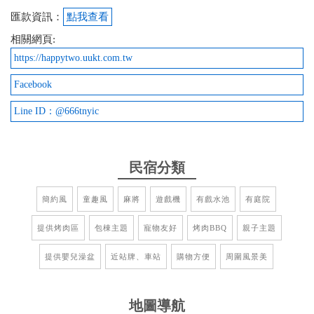
有，麻將桌、switch 、還有小孩遊樂室的空間，可以
匯款資訊：
點我查看
讓大大小小一整天都窩在屋內哪都不去；光是雙人房
的空間就很大了，房間多，很適合家族旅遊或是親朋
相關網頁:
好友一起出遊，房間乾淨，老闆很用心整理，價錢公
https://happytwo.uukt.com.tw
道，值得一來
Facebook
from google
Line ID：@666tnyic
2025-10-25 23:04:56
民宿分類
這次連假帶長輩們來墾丁走走，找到這間民宿真的超
讚，大家都讚不絕口
簡約風
童趣風
麻將
遊戲機
有戲水池
有庭院
from google
提供烤肉區
包棟主題
寵物友好
烤肉BBQ
親子主題
2025-08-31 11:02:07
提供嬰兒澡盆
近站牌、車站
購物方便
周圍風景美
已經來第二次了 小孩回家依然念念不忘 民宿有專屬
遊戲室 小孩玩到都不找媽媽了 媽媽也可以放鬆唱歌
地圖導航