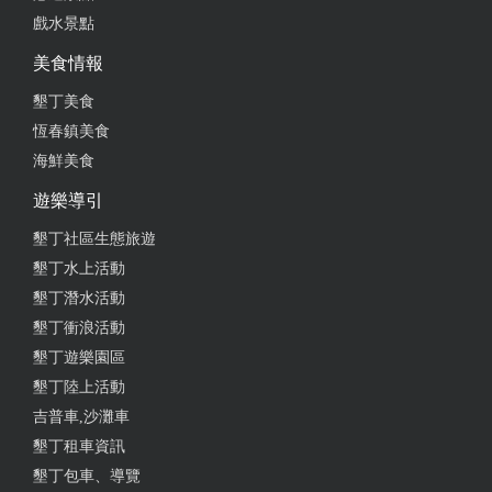
戲水景點
恆春最強包棟民宿沒有之一！娛樂設備一應具全，還
有超強的兒童遊戲室，孩子的天堂爸媽的救星，在這
美食情報
度過了美好難忘的兩個夜晚，感謝民宿大姐熱情的款
墾丁美食
待以及強力的支援，從詢問到接洽都讓人感受到十足
恆春鎮美食
的熱情，下次一定會再來回訪。
海鮮美食
from google
遊樂導引
墾丁社區生態旅遊
2024-09-30 18:31:44
墾丁水上活動
今年二訪。 因為時間變動，有住另一家民宿。 所以
墾丁潛水活動
這次第二晚才到happy兔 真的有體驗過才有對比。 十
墾丁衝浪活動
幾個人有個大客廳，switch、KTV、泳池、烤肉區，
墾丁遊樂園區
太多說不完！ 兩間價錢差不多，但體驗還是happy兔
墾丁陸上活動
有放鬆跟家的感覺。 對自己來說這個價錢cp值是沒話
吉普車,沙灘車
說的好
墾丁租車資訊
from google
墾丁包車、導覽