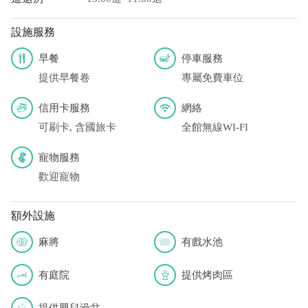
設施服務
早餐
停車服務
提供早餐卷
專屬免費車位
信用卡服務
網絡
可刷卡, 含國旅卡
全館無線WI-FI
寵物服務
歡迎寵物
額外設施
麻將
有戲水池
有庭院
提供烤肉區
提供嬰兒澡盆