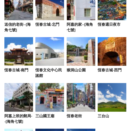
老闆娘非常親切熱情！
from google
送信的老街--[海
恆春古城-北門
阿嘉的家--[海角
恆春週日夜市
角七號]
七號]
2025-08-03 10:32:26
從宜蘭來，幸運入住到這間超讚的民宿，整個五星好
評沒得挑剔
from google
恆春古城-南門
恆春文化中心民
猴洞山公園
恆春古城-西門
謠館
2025-07-28 15:22:21
老闆好溝通，房型和早餐可配合調整，人很好～整個
房子都非常乾淨，樓梯也是，很厲害。房間設計很漂
亮，遊戲室也好。外送活自己去吃都很方便，推薦～
阿嘉上班的郵局-
三山國王廟
恆春老街
三台山
from google
-[海角七號]