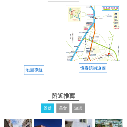
還有有遮的戲水池 重點！！房間都超大間的！！ 而
且老闆娘超貼心 小孩也都說阿姨人好好喔 已經在想
第三次的時間了
from google
2025-08-29 12:16:34
民宿小姐人非常好，服務也非常到位，不管是介紹房
型、內容設備、代訂門票、詢問伴手禮，還有因為人
恆春鎮街道圖
不在民宿幫忙冰烤肉用品等等！ 而且整棟房子很乾淨
地圖導航
整潔、浴室水壓也很強！ 房子裡的遊戲室、戶外的小
泳池、麻將、switch，都讓大人、小孩玩的很開心！
謝謝民宿老闆讓我們三天兩夜玩的很開心！
附近推薦
from google
景點
美食
遊樂
2025-08-13 09:55:29