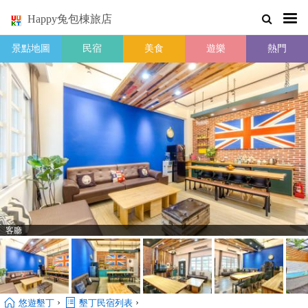
Happy兔包棟旅店
景點地圖
民宿
美食
遊樂
熱門
客廳
›
›
悠遊墾丁
墾丁民宿列表