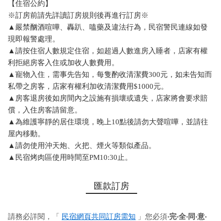
【住宿公約】
※訂房前請先詳讀訂房規則後再進行訂房※
▲嚴禁酗酒喧嘩、轟趴、嗑藥及違法行為，民宿警民連線如發
現即報警處理。
▲請按住宿人數規定住宿，如超過人數進房入睡者，店家有權
利拒絕房客入住或加收人數費用。
▲寵物入住，需事先告知，每隻酌收清潔費300元，如未告知而
私帶之房客，店家有權利加收清潔費用$1000元。
▲房客退房後如房間內之設施有損壞或遺失，店家將會要求賠
償，入住房客請留意。
▲為維護寧靜的居住環境，晚上10點後請勿大聲喧嘩，並請往
屋內移動。
▲請勿使用沖天炮、火把、煙火等類似產品。
▲民宿烤肉區使用時間至PM10:30止。
匯款訂房
請務必詳閱，「
民宿網頁共同訂房需知
」您必須
‧完‧全‧同‧意‧