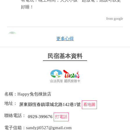
好睡！
from google
2026-02-11 17:29:16
更多心得
設備非常齊全，有零食櫃、冰品、游泳池、麻將桌、
KTV、Switch，還有提供烤爐可烤肉。床軟硬適中，
民宿基本資料
水壓很大，不會忽冷忽熱的。 若自備食材來也有器具
可使用。離市區近，附近就有全聯跟7-11，老闆很熱
心的招待，很適合全家大小一起包棟出遊，非常推
薦！
名稱：Happy兔包棟旅店
from google
地址：
屏東縣恆春鎮環城北路142巷1號
看地圖
2026-02-10 07:58:15
聯絡電話：
0929-399676
打電話
Happy兔真是個放鬆的好地方～民宿裡設備應有盡
電子信箱：sandyji0527@gmail.com