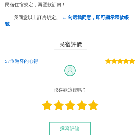
民宿住宿規定，再匯款訂房！
我同意以上訂房規定。
← 勾選我同意，即可顯示匯款帳
號
第一銀行-恆春分行 代號：007 帳號：753-68-099032 戶
民宿評價
名：紀惠馨
57位遊客的心得
您也可以利用這幾個常用的網路ATM匯款： [
郵局ATM
]、 [
彰銀
ATM
]、 [
一銀ATM
]
(以上三個銀行網路ATM只是方便網友直接連結，並不代表民
宿有提供該銀行匯款帳號喔。) 匯入任何款項後，請記得與業者
您喜歡這裡嗎？
連絡喔！
撰寫評論