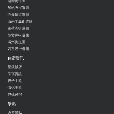
南灣街道圖
from google
船帆石街道圖
恆春鎮街道圖
西南半島街道圖
2025-02-22 11:22:16
後壁湖街道圖
老闆娘很親切，煮飯、娛樂設備超齊全，甚至還有小
鵝鑾鼻街道圖
孩遊戲室，房間數也夠多，好幾個家庭一起住也沒問
滿州街道圖
題，真的大推！！！
四重溪街道圖
from google
住宿資訊
星級飯店
2025-01-31 10:39:23
民宿資訊
老闆人很好，房間很舒適，且有專用停車位，附近不
親子主題
遠處就有不錯的餐廳
情侶主題
包棟民宿
from google
景點
2024-10-08 08:00:20
必遊景點