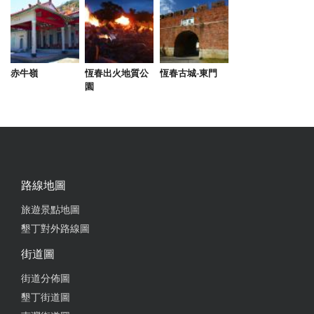
2025-05-26 09:16:12
老闆娘很親切環境很乾淨舒服 小孩子玩得很開心
from google
赤牛嶺
恆春出火地質公
恆春古城-東門
園
2025-05-11 23:34:24
闆娘很親切環境很乾淨舒服 小孩子玩得很開心 切好
吃的水果請我們吃 忘記待會的行動電源也幫我們寄回
來感謝
路線地圖
from google
旅遊景點地圖
墾丁對外路線圖
2025-04-25 15:05:44
街道圖
老闆娘超親切，問題都很細心回覆，中間因家人身體
街道分佈圖
因素改期，老闆娘也很客氣配合，7個小朋友在遊戲
墾丁街道圖
室玩瘋，晚上睡覺都在打呼