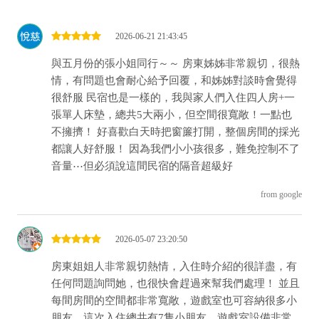
2026-06-21 21:43:45
與五月份的張小姐同行～～ 房東姊姊非常親切，很熱
情，有問題也會耐心給予回覆，和姊姊對談時會覺得
很舒服 民宿也是一樣的，我與家人們入住四人房+一
張單人床墊，總共5大兩小，但空間很寬敞！一點也
不擁擠！ 好喜歡白天時把窗簾打開，整個房間的採光
都讓人好舒服！ 因為我們小小孩很多，難免控制不了
音量⋯但必須說這間民宿的隔音超級好
from google
2026-05-07 23:20:50
房東姐姐人非常親切熱情，入住時介紹的很詳盡，有
任何問題詢問她，也很快會趕過來幫我們處理！ 並且
每間房間的空間都非常寬敞，遊戲室也可容納很多小
朋友，這次入住總共有7隻小朋友，遊戲室設備非常