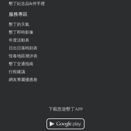
墾丁紀念品&伴手禮
2024-09-11 11:00:07
服務專區
老闆娘人超級好！環境乾淨～在我們抵達前幫我們用
墾丁的天氣
好泳池，到了小朋友就能馬上玩水，遊戲室小朋友也
墾丁即時影像
玩得很開心。影音設備齊全能唱歌玩遊戲，冰箱滿滿
年度活動表
的冰棒飲料，早餐擔心男生們吃不飽都還能多點～還
日出日落時刻表
有準備水果～
恆春地區潮汐表
from google
墾丁交通指南
行程建議
網友專屬優惠卷
2024-07-24 16:53:00
環境很舒適、可以烤肉唱歌有遊戲區還有小戲水池大
人小孩都玩的很開心、民宿老闆人很好冰箱還有準備
冰跟飲料❤️ 下次還會再來
下載悠遊墾丁APP
from google