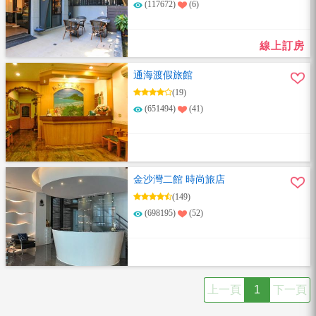
(117672)
(6)
線上訂房
通海渡假旅館
(19)
(651494)
(41)
金沙灣二館 時尚旅店
(149)
(698195)
(52)
上一頁
1
下一頁