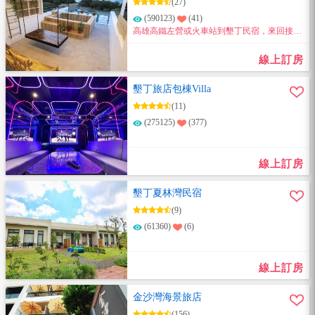
(27)
(590123)
(41)
高雄高鐵左營或火車站到墾丁民宿，來回接送
一人888
線上訂房
墾丁旅店包棟Villa
(11)
(275125)
(377)
線上訂房
墾丁夏林灣民宿
(9)
(61360)
(6)
線上訂房
金沙灣海景旅店
(156)