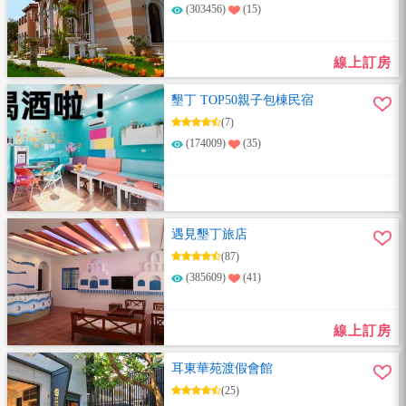
(303456)
(15)
線上訂房
墾丁 TOP50親子包棟民宿
(7)
(174009)
(35)
遇見墾丁旅店
(87)
(385609)
(41)
線上訂房
耳東華苑渡假會館
(25)