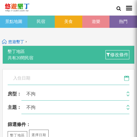
景點地圖
民宿
美食
遊樂
熱門
›
悠遊墾丁
墾丁地區
修改條件
共有
20
間
民宿
不拘
房型：
不拘
主題：
篩選條件：
選擇日期
墾丁地區