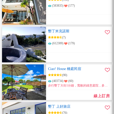
(583835)
(177)
墾丁米克諾斯
(7)
(612309)
(179)
Ciao! House 橋庭民宿
(90)
(403734)
(60)
步行墾丁大街1分鐘，寬敞的綠意庭院，多樣
風格的舒適套房，是您渡假放鬆的首選，立即
訂房享優惠。
線上訂房
墾丁 上好旅店
(76)