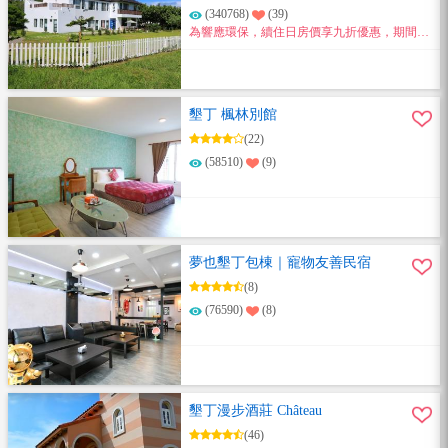
(340768)
(39)
為響應環保，續住日房價享九折優惠，期間不
再提供每日房務清掃。
墾丁 楓林別館
(22)
(58510)
(9)
夢也墾丁包棟｜寵物友善民宿
(8)
(76590)
(8)
墾丁漫步酒莊 Château
(46)