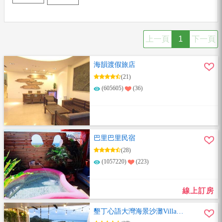
上一頁
1
下一頁
海韻渡假旅店
(21)
(605605)
(36)
巴里巴里民宿
(28)
(1057220)
(223)
線上訂房
墾丁心語大灣海景沙灘Villa包
棟民宿