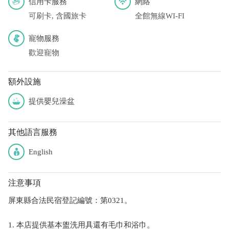
信用卡服務
網絡
可刷卡, 含國旅卡
全館無線WI-FI
寵物服務
歡迎寵物
額外設施
提供嬰兒澡盆
其他語言服務
English
注意事項
屏東縣合法民宿登記編號：第0321。
1. 本店提供基本盥洗用具還有毛巾和浴巾。