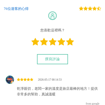
76位遊客的心得
您也可以利用這幾個常用的網路ATM匯款： [
郵局ATM
]、 [
彰銀
ATM
]、 [
一銀ATM
]
(以上三個銀行網路ATM只是方便網友直接連結，並不代表民
宿有提供該銀行匯款帳號喔。) 匯入任何款項後，請記得與業者
您喜歡這裡嗎？
連絡喔！
撰寫評論
2026-05-17 00:14:53
乾淨親切，老闆一家的溫度是旅店最棒的地方！提供
非常多的幫助，真誠溫暖
from google