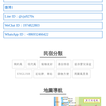
微博1
2025-05-04 11:12:14
Line ID：@cju9270x
房間很乾淨，有浴缸，親子來住宿很方便，老闆老闆
娘人都很好很親切，很推！
WeChat ID：1974822803
from google
WhatsApp ID：+886932466422
2025-04-22 12:41:41
民宿分類
老板人很好 價錢也很不錯 友善寵物（
簡約風
現代風
寵物友好
適合情侶
提供嬰兒澡盆
from google
ENGLISH
近站牌、車站
購物方便
周圍風景美
2025-01-01 22:25:42
地圖導航
很棒的民宿，CP值超高，很推薦大家來住喔
from google