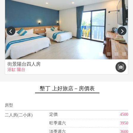
prev
next
街景陽台四人房
浴缸
陽台
墾丁 上好旅店－房價表
房型
定價
4500
二人房(二小床)
旺季週六
3950
淡季週六
3600