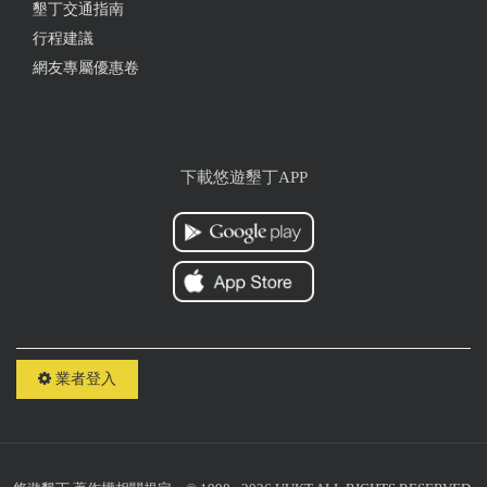
墾丁交通指南
很棒 老闆很健談 聊了很多 剛好這天去是老闆小孩的
生日 有準備仙草在一樓大廳 超好喝！環境很舒服 地
行程建議
理位置剛好出門就是墾丁大街！很方便 讚讚讚
網友專屬優惠卷
from google
下載悠遊墾丁APP
2023-06-19 18:59:09
很棒的環境，四人房空間很大！老闆親切，主動介紹
更優惠的門票和附近活動！而且竟然有電梯，完全就
是親子友善、大件行李的福音
from google
業者登入
2023-05-02 20:47:27
覺得非常棒！根本沒有評論中的螞蟻、很吵的問題，
出門就是墾丁大街很方便，四人房空間很足夠！ 小孩
其實也都在一樓，不會吵上來！ 業者也很細心