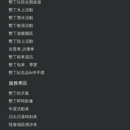
墾丁社區生態旅遊
from google
墾丁水上活動
墾丁潛水活動
墾丁衝浪活動
2023-07-19 11:05:19
墾丁遊樂園區
山景雙人房跟網上照片跟實際入住是一樣的，乾淨明
墾丁陸上活動
亮。在墾丁大街上，下過午後雷陣雨，會有小飛天螞
吉普車,沙灘車
蟻
墾丁租車資訊
from google
墾丁包車、導覽
墾丁紀念品&伴手禮
2023-06-28 13:34:16
服務專區
住起來很舒服
墾丁的天氣
墾丁即時影像
from google
年度活動表
日出日落時刻表
2023-06-27 22:15:07
恆春地區潮汐表