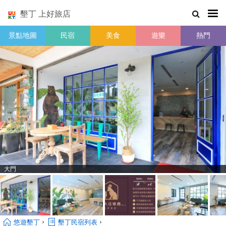
墾丁 上好旅店
景點地圖
民宿
美食
遊樂
熱門
大門
›
›
悠遊墾丁
墾丁民宿列表