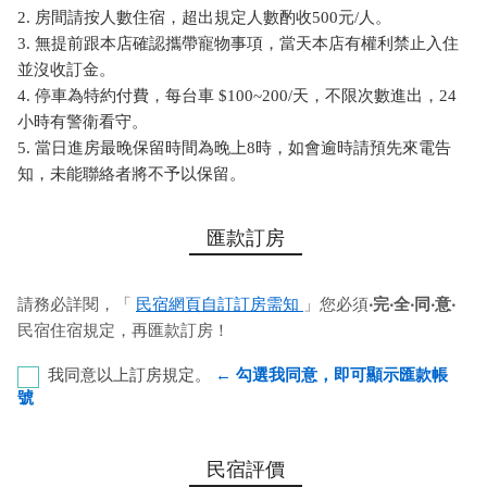
2. 房間請按人數住宿，超出規定人數酌收500元/人。
3. 無提前跟本店確認攜帶寵物事項，當天本店有權利禁止入住
並沒收訂金。
4. 停車為特約付費，每台車 $100~200/天，不限次數進出，24
小時有警衛看守。
5. 當日進房最晚保留時間為晚上8時，如會逾時請預先來電告
知，未能聯絡者將不予以保留。
匯款訂房
請務必詳閱，「
民宿網頁自訂訂房需知
」您必須
‧完‧全‧同‧意‧
民宿住宿規定，再匯款訂房！
我同意以上訂房規定。
← 勾選我同意，即可顯示匯款帳
號
郵局 代號：700 局號：0071457 帳號：0012410 戶
民宿評價
名：魏淑女