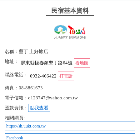
民宿基本資料
2025-06-26 11:37:48
老闆與老闆娘親切、熱情，住宿舒適乾淨，來墾丁玩
住宿非常好的選擇，highly recommended!!!
from google
名稱：墾丁 上好旅店
地址：
屏東縣恆春鎮墾丁路64號
看地圖
2025-06-21 20:11:29
聯絡電話：
0932-466422
打電話
民宿老闆一家很親切，會主動建議附近要好吃好玩的
傳真：08-8861673
地方。 房況簡單小而美，打掃得很乾淨。早餐好吃。
有電梯和寵物友善很加分。出去就是墾丁大街，停車
電子信箱：q123747@yahoo.com.tw
在青年活動中心很方便！ 住雙人山景房，看出去就是
匯款資訊：
點我查看
牧場和大小尖山，cp值極高。真心推薦，下次機會還
相關網頁:
會再來住。
https://sh.uukt.com.tw
from google
Facebook