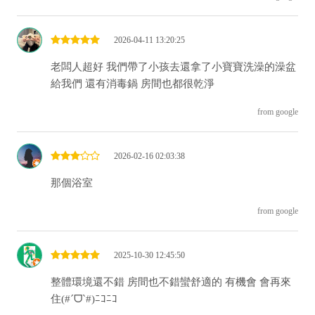
2026-04-11 13:20:25
老闆人超好 我們帶了小孩去還拿了小寶寶洗澡的澡盆
給我們 還有消毒鍋 房間也都很乾淨
from google
2026-02-16 02:03:38
那個浴室
from google
2025-10-30 12:45:50
整體環境還不錯 房間也不錯蠻舒適的 有機會 會再來
住(#´ᗜ`#)ﾆｺﾆｺ