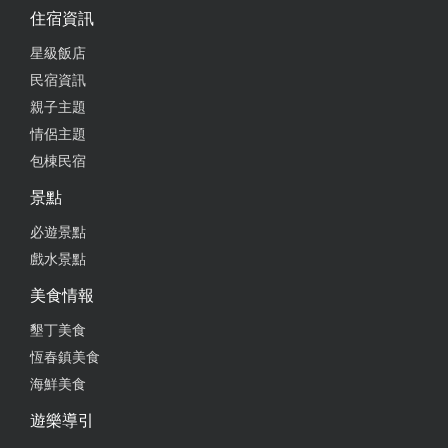
了車城才打電話來，我們只好臨時找房，找到了「上
住宿資訊
好旅店」，幸好運氣好有四人的空房。在這住了三天
星級飯店
兩夜，可以感受到老闆們的熱情，也很親切！回程因
為剛好風雨較大，行李要上車的時候，老闆也是冒著
民宿資訊
大雨幫我們撐傘，方便我們上下車！真的很感謝！ 如
親子主題
果下次還有去墾丁，或是朋友要去，我都一律首選或
情侶主題
推薦上好旅店哦！
包棟民宿
from google
景點
必遊景點
2023-07-26 12:46:29
戲水景點
民宿外面就是墾丁大街，用餐、逛夜市，都很方便。
美食情報
民宿老闆全家人都很親切、小孩很可愛。車子停在墾
墾丁美食
丁青年活動中心的停車場，距離民宿只有幾分鐘的路
恆春鎮美食
程。我們訂了一間三人房、一間雙人房，房間都很漂
海鮮美食
亮、明亮，窗外可以看見美麗的山景、樹木、草原，
還有幾隻低頭吃草的牛，風景真的很美。謝謝老闆對
遊樂導引
於行程的建議.