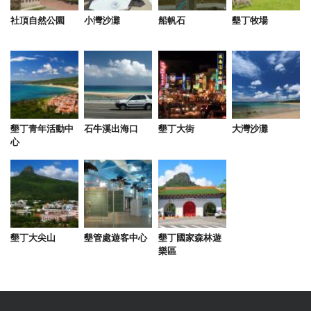
2024-09-10 14:18:44
社頂自然公園
小灣沙灘
船帆石
墾丁牧場
旅店位於生活機能便利的墾丁大街上，房間內部”非
常”乾淨，有認真維護，並且還有電梯，適合攜帶大件
行李的旅客使用。房間陽台看出去即是綠油油的草地
還有放牧的牛群，很美。 旅店老闆、老闆娘和小老闆
很熱心，推薦許多景點、咖啡店和餐廳都跟自己行前
找好要去的地方一樣，連夜市攤也會誠心推薦。 推薦
墾丁青年活動中
石牛溪出海口
墾丁大街
大灣沙灘
給想來墾丁的大家參考。
心
from google
2024-07-26 21:12:46
地點方便出門就是墾丁大街，旁邊就是7-11。房間乾
墾丁大尖山
墾管處遊客中心
墾丁國家森林遊
淨，也不會聽到大街吵鬧。老闆跟老闆娘都很親切。
樂區
from google