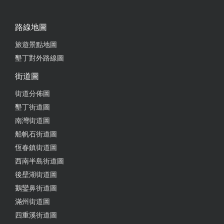
2023-11-21 09:05:19
很乾淨，很舒服。 老板人很好。
路線地圖
旅遊景點地圖
墾丁對外路線圖
2023-08-27 00:14:25
街道圖
外面就是墾丁大街 很方便 老闆超級友好，訂蛋糕的
街道分佈圖
時候需要老闆先墊付，老闆也是義不容辭的先墊了。
墾丁街道圖
還幫助取蛋糕。 很感受到老闆真誠對待來客的人 十
南灣街道圖
分推薦，一定伯推薦朋友來這家
船帆石街道圖
from google
恆春鎮街道圖
西南半島街道圖
2023-07-28 02:48:13
後壁湖街道圖
鵝鑾鼻街道圖
不管服務還是地點都非常的好！ 這次跟家人一起去墾
滿州街道圖
丁，卻遇到颱風影響，原本預訂的旅店臨時打電話希
四重溪街道圖
望我們取消訂房，並全額退款給我們，但因為已經到