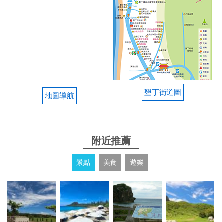
2025-01-01 21:52:05
房間很漂亮、整齊、明亮、乾淨。老闆長相帥氣又親
切，很貼心，房價便宜CP值很高
from google
墾丁街道圖
地圖導航
2024-09-16 23:43:38
整體上都還可以 但是沒有含早餐唷～ 當日是選街景
四人房很大間還有陽台， 對於有抽菸的人真的是福
附近推薦
音！ 只是在line已經有告知有嬰兒所以需要消毒鍋及
澡盆！但是到了他也沒放房間要我們自己搬上去樓
景點
美食
遊樂
上！這點讓我覺得很扣分！ 沐浴用品廁所有沐浴乳跟
洗髮精 還有浴巾跟毛巾 房內只準備牙刷
from google