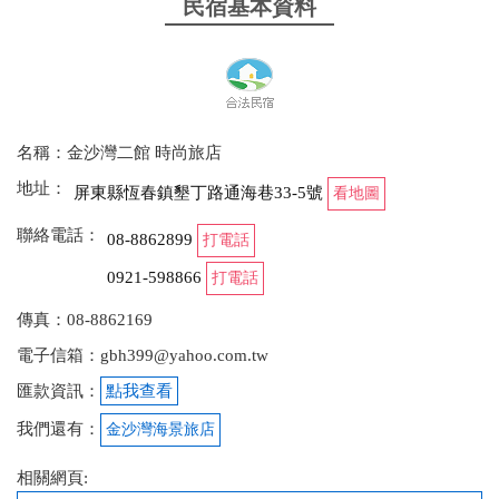
民宿基本資料
2026-01-25 23:28:14
旅店的氛圍感很棒
名稱：金沙灣二館 時尚旅店
from google
地址：
屏東縣恆春鎮墾丁路通海巷33-5號
看地圖
2025-12-08 20:12:09
聯絡電話：
08-8862899
打電話
此次入住1館，房間乾淨整潔，服務人員態度非常好
0921-598866
打電話
from google
傳真：08-8862169
電子信箱：gbh399@yahoo.com.tw
2025-10-11 10:21:46
匯款資訊：
點我查看
感謝貴旅店的用心，沒想到還送給我們這麼Sweet 的
我們還有：
金沙灣海景旅店
驚喜
相關網頁:
from google