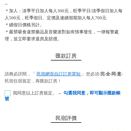
--
＊加人：淡季平日加人每人300元，旺季平日/淡季假日加人每
人500元，旺季假日、定價及連續假期加人每人700元
＊續假日價格另計。
＊嚴禁吸食違禁藥品及音樂派對如有情事發生，一律報警處
理，並立即要求退房及賠償。
匯款訂房
請務必詳閱，「
民宿網頁自訂訂房需知
」您必須
‧完‧全‧同‧意‧
民宿住宿規定，再匯款訂房！
我同意以上訂房規定。
← 勾選我同意，即可顯示匯款帳
號
恆春鎮農會-墾丁分行 代碼：620 帳號：
民宿評價
00547210217080 戶名：柯丞峰