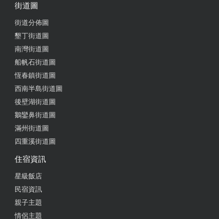
街道圖
街道分佈圖
2025-05-13 21:16:14
墾丁街道圖
地點很方便，就在大街附近但鬧中取靜，海景第一
南灣街道圖
排，風景很美。櫃檯服務態度很好，環境、設備也
船帆石街道圖
好，乾淨～
恆春鎮街道圖
西南半島街道圖
from google
後壁湖街道圖
鵝鑾鼻街道圖
2025-04-28 10:14:07
滿州街道圖
親子超友善 櫃台接洽人員服務超好 幫忙拿行李上樓
四重溪街道圖
民宿離沙灘也近，就在對面 小孩也玩的好高興 走路
住宿資訊
到墾丁大街只要五分鐘 這房價很可以 房內有膠囊咖
星級飯店
啡 洗髮精&沐浴乳跟高雄圓山飯店用的同等級 下次還
會再來♥️
民宿資訊
親子主題
from google
情侶主題