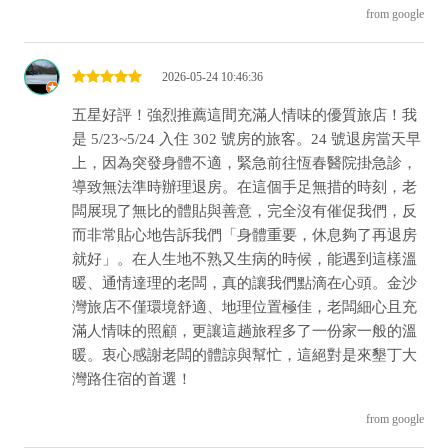
from google
2026-05-24 10:46:36
五星好評！強烈推薦這間充滿人情味的優質旅店！ ​我
是 5/23~5/24 入住 302 號房的旅客。24 號退房當天早
上，因為突發身體不適，緊急前往恆春醫院掛急診，
導致無法準時辦理退房。 ​在這個手足無措的時刻，老
闆展現了無比的體貼與善意，完全沒有催促我們，反
而非常貼心地告訴我們「身體重要，休息夠了再退房
就好」。在人生地不熟又生病的時候，能遇到這樣溫
暖、通情達理的老闆，真的讓我們點滴在心頭。 ​金沙
灣旅店不僅環境舒適、地理位置極佳，老闆細心且充
滿人情味的照顧，更讓這趟旅程多了一份家一般的溫
暖。衷心感謝老闆的體諒與幫忙，這絕對是來墾丁大
灣路住宿的首選！
from google