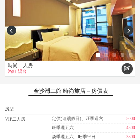
prev
next
時尚二人房
浴缸
陽台
金沙灣二館 時尚旅店－房價表
房型
定價(連續假日)、旺季週六
5000
VIP二人房
旺季週五六
4500
淡季週五六、旺季平日
3800