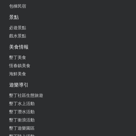
包棟民宿
2025-04-22 12:38:00
景點
頂樓有躺椅配上海景很chill , 步行五分鐘內就能到墾
必遊景點
丁大街，地點很便利，老闆娘也很好溝通
戲水景點
from google
美食情報
墾丁美食
2025-04-21 15:18:28
恆春鎮美食
服務真的非常非常好 只能說下次去墾丁還會住這間
海鮮美食
很貼心的幫忙把行李搬上去 最重要的是 居然幫忙把
遊樂導引
啤酒冰好 真的很貼心啊啊啊啊
墾丁社區生態旅遊
from google
墾丁水上活動
墾丁潛水活動
2025-04-19 08:41:48
墾丁衝浪活動
墾丁遊樂園區
面海的房間非常的棒 地點滿分 走去逛墾丁大街只要