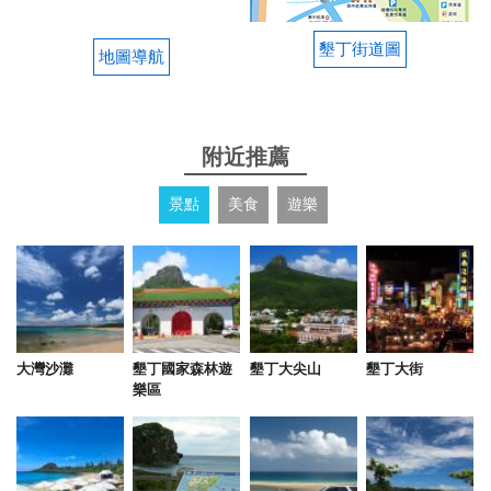
這次入住二館的VIP房，整體來說還不錯！ 房間非常
乾淨，浴室也非常乾淨～還有大大浴缸，小孩的最愛
墾丁街道圖
地圖導航
from google
2025-08-10 14:09:43
附近推薦
地點很好，走路3分鐘就可以到墾丁大街 這次入住海
景點
美食
遊樂
景房，隔著窗戶就可以看到海邊 房間較小，冷氣不可
調溫，地毯、窗簾有發霉的現象，浴缸也是，整潔度
有待加強
from google
大灣沙灘
墾丁國家森林遊
墾丁大尖山
墾丁大街
2025-08-10 09:44:32
樂區
這次入住二館，整體環境乾淨舒適，店長與服務人員
都很親切友善，還會幫忙提行李，擺放入住室內拖
鞋，重點還提供家人最喜歡的魔法廚房早餐，真的很