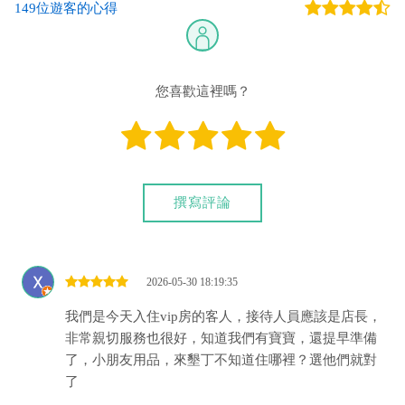
149位遊客的心得
您也可以利用這幾個常用的網路ATM匯款： [
郵局ATM
]、 [
彰銀
ATM
]、 [
一銀ATM
]
(以上三個銀行網路ATM只是方便網友直接連結，並不代表民
宿有提供該銀行匯款帳號喔。)
您喜歡這裡嗎？
我們另外提供國外旅客刷卡付款服務：
(限國外旅客使用，使用前請先與民宿確認金額及手續費。)
撰寫評論
匯入任何款項後，請記得與業者連絡喔！
2026-05-30 18:19:35
我們是今天入住vip房的客人，接待人員應該是店長，
非常親切服務也很好，知道我們有寶寶，還提早準備
了，小朋友用品，來墾丁不知道住哪裡？選他們就對
了