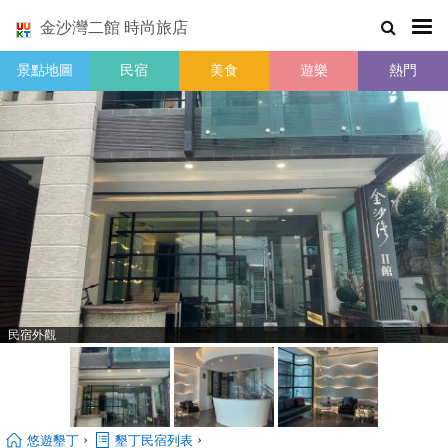
金沙灣二館 時尚旅店
景點地圖
民宿
美食
遊樂
熱門
民宿外觀
›
›
悠遊墾丁
墾丁民宿列表