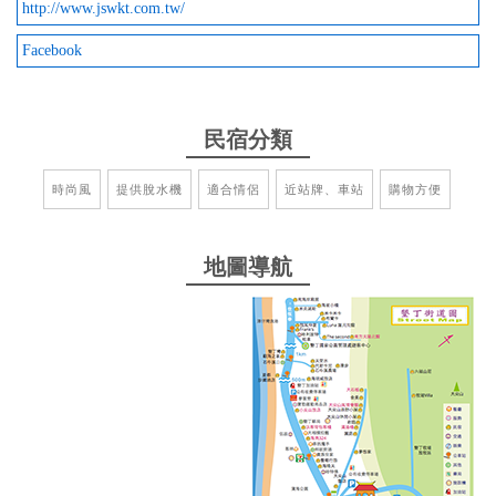
http://www.jswkt.com.tw/
Facebook
2025-10-07 21:23:36
環島之旅第二天投宿的超棒旅館！ 後面就是墾丁大街
超方便馬上逛， 一樓大廳整潔漂亮而且好香
民宿分類
from google
時尚風
提供脫水機
適合情侶
近站牌、車站
購物方便
2025-08-31 20:11:03
地圖導航
店家很客氣，而且整家店就是乾淨，房間也很乾淨，
這間超推，看的出來店家很用心經營，下次有來墾丁
會在造訪此店
from google
2025-08-25 12:16:54