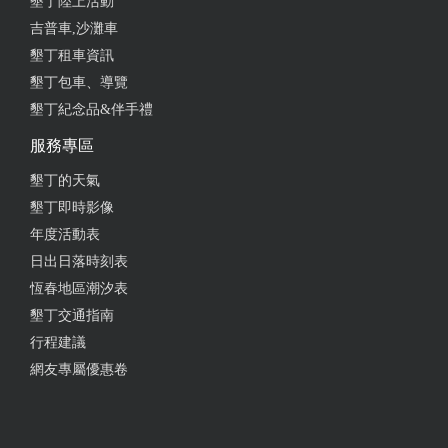
墾丁陸上活動
一分鐘 服務人員也非常親切 大推
吉普車,沙灘車
from google
墾丁租車資訊
墾丁包車、導覽
墾丁紀念品&伴手禮
2025-03-12 12:53:31
服務專區
一開始打電話詢問是一位很親切的小姐，結果到了是
位有點距離感的先生接待，後來發現原來有二館，親
墾丁的天氣
切的小姐在二館有點後悔太晚發現
墾丁即時影像
年度活動表
from google
日出日落時刻表
恆春地區潮汐表
2024-09-03 16:38:37
墾丁交通指南
管家和工作人員都很親切，房間舒適又有陽台欣賞海
行程建議
景。每層樓都有飲水機，冰箱有水和飲料免費使用。
網友專屬優惠卷
附早餐，有私人停車場，交通便利。
from google