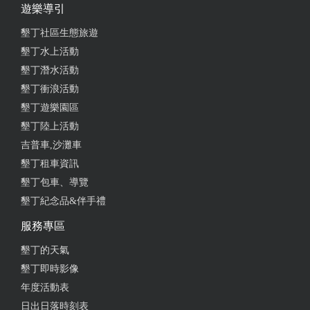
遊樂導引
from google
墾丁社區生態旅遊
墾丁水上活動
墾丁潛水活動
2024-09-23 23:58:44
墾丁衝浪活動
寵物有善民宿，停車方便，整體還算不錯，離大街超
墾丁遊樂園區
級近
墾丁陸上活動
from google
吉普車,沙灘車
墾丁租車資訊
墾丁包車、導覽
2024-08-14 10:14:16
墾丁紀念品&伴手禮
離墾丁大街30秒路程 附停車位喔！ 居住環境品質很
服務專區
好 值得推薦 友善寵物的旅店
墾丁的天氣
from google
墾丁即時影像
年度活動表
2024-06-04 15:44:22
日出日落時刻表