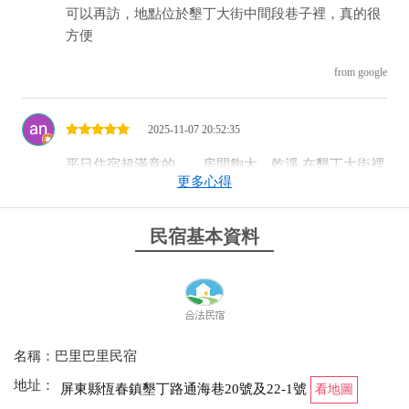
可以再訪，地點位於墾丁大街中間段巷子裡，真的很
方便
from google
2025-11-07 20:52:35
平日住宿超滿意的……房間夠大、乾淨 在墾丁大街裡
更多心得
的巷子內 有停車場 值得再回訪 （我是透過易遊網平
台訂購）
民宿基本資料
from google
2025-10-25 19:42:12
地點離墾丁大街很近，整體住起來舒適乾淨，是會想
名稱：巴里巴里民宿
在介紹朋友去住的民宿，感謝屋主介紹，是一位漂亮
的女生接待
地址：
屏東縣恆春鎮墾丁路通海巷20號及22-1號
看地圖