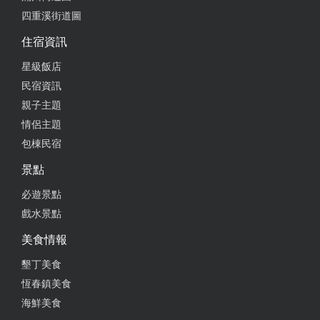
四重溪街道圖
2025-06-05 02:38:11
住宿資訊
在墾丁大街的巷內 出飯店走路一分鐘開始逛
星級飯店
from google
民宿資訊
親子主題
2025-05-28 10:04:32
情侶主題
包棟民宿
超乾淨的房間～離大灣沙灘，墾丁大街超近，放鬆行
程，每天都可以去游泳，大海裡充電，感覺真的很放
景點
鬆，超讚～推推
必遊景點
from google
戲水景點
美食情報
2024-11-04 14:19:32
墾丁美食
恆春鎮美食
地點方便 隔音好 整個很安靜 有陽台 冷氣冷 離墾丁大
街很近 停車方便 價錢合理 唯一就是床就是一個人翻
海鮮美食
身 整張床就一直晃 害我以為地震