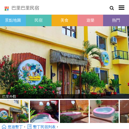
巴里巴里民宿
景點地圖
民宿
美食
遊樂
熱門
巴里外觀
›
›
悠遊墾丁
墾丁民宿列表