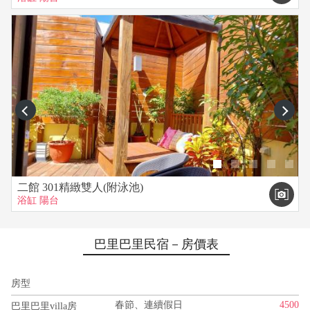
prev
next
二館 301精緻雙人(附泳池)
浴缸
陽台
巴里巴里民宿－房價表
房型
春節、連續假日
4500
巴里巴里villa房