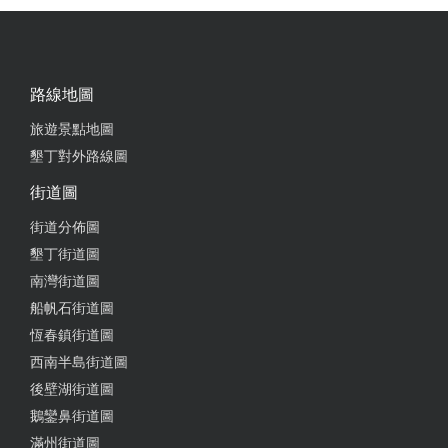
from google
2025-06-28 23:47:24
路線地圖
非常的令人驚艷！ 雙人巴里房的私人泳池比想像中的
旅遊景點地圖
大蠻多的 裝潢得很漂亮氛圍感拉滿 地理環境優異要
墾丁對外路線圖
「在大街附近」又「有泳池」真的太難找了 老闆 老
闆娘的服務也很棒不會因為生意好就態度不佳 唯一美
街道圖
中不足的就是陽台的小強跟螞蟻有點多
街道分佈圖
from google
墾丁街道圖
南灣街道圖
船帆石街道圖
2025-06-07 22:11:06
恆春鎮街道圖
旁邊墾丁大街、到海邊2分鐘，2000$，附上停車場，
西南半島街道圖
不說了，下次再來這裡住
後壁湖街道圖
鵝鑾鼻街道圖
from google
滿州街道圖