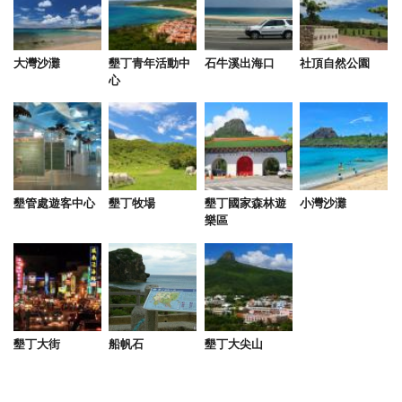
味，小孩一直說以後來墾丁都只要住這裏不要住福
華，真的很感謝有非常滿意的住宿體驗。
大灣沙灘
墾丁青年活動中
石牛溪出海口
社頂自然公園
from google
心
2025-07-12 09:31:35
整個民宿就以3樓的巴厘島風房型最優，住起來很舒
服，而且還有戶外戲水池，以大人來說可以泡泡水，
墾管處遊客中心
墾丁牧場
墾丁國家森林遊
小灣沙灘
小小孩可以游泳沒問題，房間唯一的缺點就是燈光太
樂區
暗，其他都很好。 民宿對面就可以停車，很方便。
from google
2025-07-07 19:43:03
墾丁大街
船帆石
墾丁大尖山
這次丹娜絲重創台南，身為受災戶無法如期入住，店
家願意協助處理，真是拯救了我！