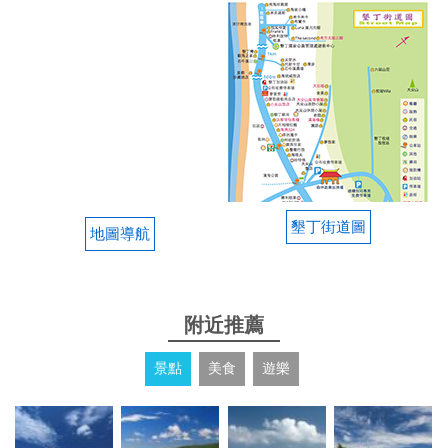
2025-08-11 16:57:17
房間不大但感覺還算不錯，採半自助式，入住時會有
人帶，然後都磁卡感應進出，退房也是直接放櫃檯，
蠻方便的
from google
墾丁街道圖
地圖導航
2025-07-29 13:27:54
民宿位置非常便利，位在墾丁大街正熱鬧的中段巷
內，旁邊對面就是康是美跟便利商店，走出巷口左轉
附近推薦
就有早餐店。 老闆夫妻非常和善有人情味，因為高鐵
時間提早中午抵達，本來就打算可以晃一下再入住，
景點
美食
遊樂
老闆比我們還緊張趕快整理房間讓我們提早入房休
息，也介紹平價的餐廳讓我們用餐，擔心我們餓肚子
又不知道去哪等候，令我印象深刻。 我們母女隔天住
宿福華飯店，卻念念不忘住在這裡的便利舒適跟人情