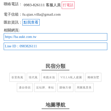
from google
聯絡電話：
0983-826111 客服人員
打電話
電子信箱：fu.qian.villa@gmail.com
2025-10-25 19:05:08
匯款資訊：
點我查看
每年來墾丁旅行都一定會住這間飯店，環境乾淨、服
相關網頁:
務人員親切，地點也超方便。每次來都有回家的感
https://ba.uukt.com.tw
覺，真的很推薦給想放鬆度假的人
Line ID：0983826111
from google
2025-09-26 22:14:05
民宿分類
戲水池的房型很棒，水池沒有熱水，適合天氣熱時泡
峇里島風
現代風
有戲水池
VILLA私人庭園
獨棟別墅
涼水 房間大浴室佳，浴缸也大，冷氣也大聲 就在墾
丁大街範圍，有停車場，晚餐可以好好飲酒，散步回
適合情侶
近站牌、車站
購物方便
周圍風景美
來免酒駕 晚上陽台有隻小強，但畢竟是戶外又有盆
栽，可以理解。至少沒有蚊蟲叮 會想帶家人再來住
地圖導航
from google