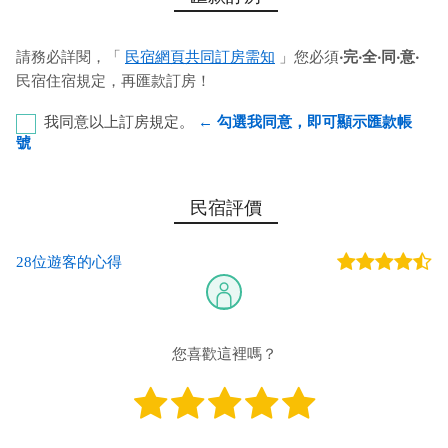
請務必詳閱，「
民宿網頁共同訂房需知
」您必須
‧完‧全‧同‧意‧
民宿住宿規定，再匯款訂房！
我同意以上訂房規定。
← 勾選我同意，即可顯示匯款帳
號
第一銀行-恆春分行 代碼：007 帳號：753-50-033200 戶
民宿評價
名：蔡正德
28位遊客的心得
您也可以利用這幾個常用的網路ATM匯款： [
郵局ATM
]、 [
彰銀
ATM
]、 [
一銀ATM
]
(以上三個銀行網路ATM只是方便網友直接連結，並不代表民
宿有提供該銀行匯款帳號喔。) 匯入任何款項後，請記得與業者
您喜歡這裡嗎？
連絡喔！