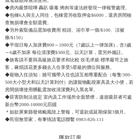
成電器故障無法使用。
◆房內嚴禁喧嘩 轟趴 吸毒 烤肉等違法經發現一律報警處理。
◆包棟6人與主人同住，包棟需另收取押金$6000，退房房間檢
查無損壞會全額退費。
◆另外索取備品需加收費用 枕頭、浴巾單一個/$100、涼被
條/$150）
◆平假日每人加床費800～1000元（7歲以上一律加床)，含3歲
～6歲不加床 每位清潔費$300元、以天計算，需另外備註。
◆旅客請不要與高級旅店要求和比較 吹毛求疵 標準嚴苛之旅
客，麻煩請花更多錢去入住享受5星級的價位與服務。
◆寵物入住須知：雖可攜帶入住也請互相尊重配合（每隻/300-
500大小型犬和以天計算到付）勿讓寵物亂咬家具及大小便，若
房間損壞使用髒亂需加收清潔費列入黑名單。
◆菸害防制法規定 室內及工作場所全面禁煙，違規吸菸者可處
新台幣2000-10000元罰鍰
＊如欲屏東縣發佈颱風陸上警報，可退款或延期保留3個月。
◆民宿無管家，有事情請電話聯繫 0983-826-111
匯款訂房