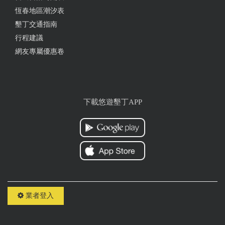
恆春地區潮汐表
停車免費，位置優，離大街跟沙灘都近，推薦一下
墾丁交通指南
from google
行程建議
網友專屬優惠卷
2024-04-14 11:42:09
位置在大街的巷弄裡，非常方便，包棟乾淨舒適，服
務好！價格經濟實惠 cp值高
下載悠遊墾丁APP
from google
2024-03-07 10:02:56
地理位置很棒！ 走出旅館前就是墾丁大街，後是海
灘，鬧中取靜十分便捷！ 房間溫馨舒適，是會讓人一
再回訪的住宿環境。
業者登入
from google