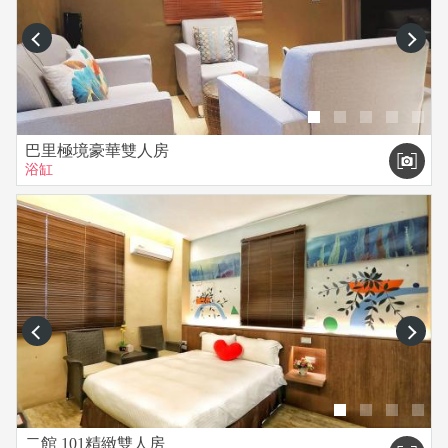
prev
next
巴里極境豪華雙人房
浴缸
prev
next
二館 101精緻雙人房